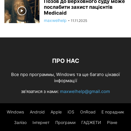
Позов до Верховного суду може
послабити захист пацієнтів
Medicaid
maxwelhelp
-
11.11.2025
ПРО НАС
Все про программы, Windows та ще багато цікавої
інформації
зв'язатися з нами:
maxwelhelp@gmail.com
Windows
Android
Apple
iOS
OnRoad
Е порадник
Залізо
Інтернет
Програми
ГАДЖЕТИ
Різне