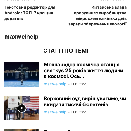
Текстовий редактор для
Китайська влада
Android: ТОП-7 кращих
призупиняє виробництво
додатків
мікросхем на кілька днів
заради збереження екології
maxwelhelp
СТАТТІ ПО ТЕМІ
Міжнародна космічна станція
святкує 25 років життя людини
в космосі. Ось...
maxwelhelp
-
11.11.2025
Верховний суд вирішуватиме, чи
вкидати тисячі бюлетенів
maxwelhelp
-
11.11.2025