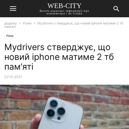
WEB-CITY
Багато корисної інформації про
компьютери і не тільки
додому
Різне
Mydrivers стверджує, що новий iphone матиме 2 тб
пам’яті
Різне
Mydrivers стверджує, що
новий iphone матиме 2 тб
пам’яті
02.10.2021