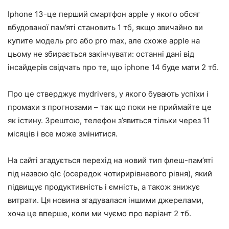
Iphone 13-це перший смартфон apple у якого обсяг
вбудованої пам’яті становить 1 тб, якщо звичайно ви
купите модель pro або pro max, але схоже apple на
цьому не збирається закінчувати: останні дані від
інсайдерів свідчать про те, що iphone 14 буде мати 2 тб.
Про це стверджує mydrivers, у якого бувають успіхи і
промахи з прогнозами – так що поки не приймайте це
як істину. Зрештою, телефон з’явиться тільки через 11
місяців і все може змінитися.
На сайті згадується перехід на новий тип флеш-пам’яті
під назвою qlc (осередок чотирирівневого рівня), який
підвищує продуктивність і ємність, а також знижує
витрати. Ця новина згадувалася іншими джерелами,
хоча це вперше, коли ми чуємо про варіант 2 тб.