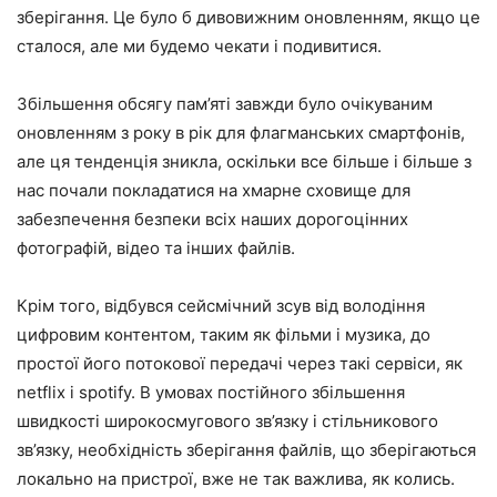
зберігання. Це було б дивовижним оновленням, якщо це
сталося, але ми будемо чекати і подивитися.
Збільшення обсягу пам’яті завжди було очікуваним
оновленням з року в рік для флагманських смартфонів,
але ця тенденція зникла, оскільки все більше і більше з
нас почали покладатися на хмарне сховище для
забезпечення безпеки всіх наших дорогоцінних
фотографій, відео та інших файлів.
Крім того, відбувся сейсмічний зсув від володіння
цифровим контентом, таким як фільми і музика, до
простої його потокової передачі через такі сервіси, як
netflix і spotify. В умовах постійного збільшення
швидкості широкосмугового зв’язку і стільникового
зв’язку, необхідність зберігання файлів, що зберігаються
локально на пристрої, вже не так важлива, як колись.