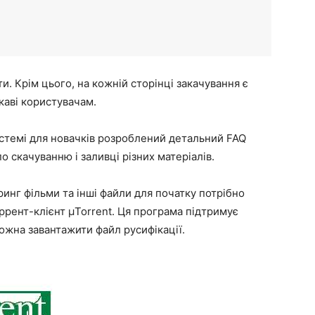
. Крім цього, на кожній сторінці закачування є
каві користувачам.
стемі для новачків розроблений детальний FAQ
по скачуванню і заливці різних матеріалів.
инг фільми
та інші файли для початку потрібно
оррент-клієнт µTorrent. Ця програма підтримує
можна завантажити файл русифікації.