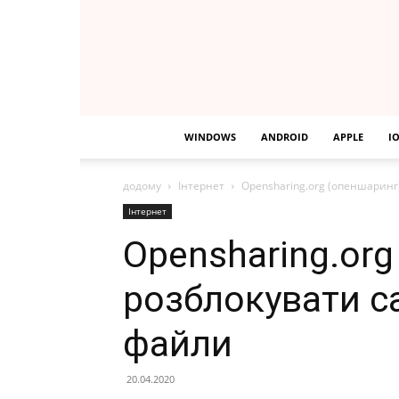
WINDOWS
ANDROID
APPLE
I
додому
Інтернет
Opensharing.org (опеншаринг
Інтернет
Opensharing.org
розблокувати с
файли
20.04.2020