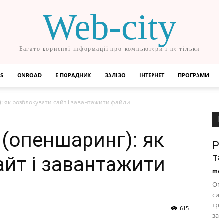
Web-city
Багато корисної інформації про компьютери і не тільки
OS
ONROAD
Е ПОРАДНИК
ЗАЛІЗО
ІНТЕРНЕТ
ПРОГРАМИ
): як розблокувати сайт і завантажити файли
 (опеншаринг): як
P
т
айт і завантажити
ma
О
си
тр
615
за