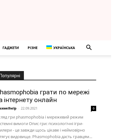
ГАДЖЕТИ
РІЗНЕ
УКРАЇНСЬКА
Популярні
hasmophobia грати по мережі
а інтернету онлайн
xwelhelp
-
22.09.2021
0
гляд гри phasmophobia і мережевий режим
стемні вимоги Опис гри: психологічні ігри-
илери - це завжди щось цікаве і неймовірно
тягує видовище. Phasmophobia дасть гравцям...