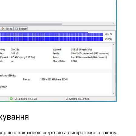
кування
в першою показовою жертвою антипіратського закону.