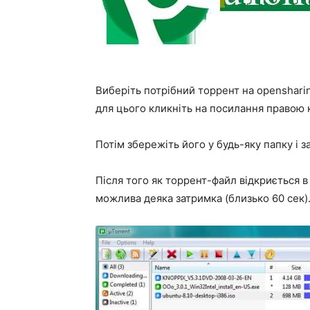
Виберіть потрібний торрент на opensharin
для цього кликніть на посилання правою 
Потім збережіть його у будь-яку папку і з
Після того як торрент-файл відкриється в
можлива деяка затримка (близько 60 сек)