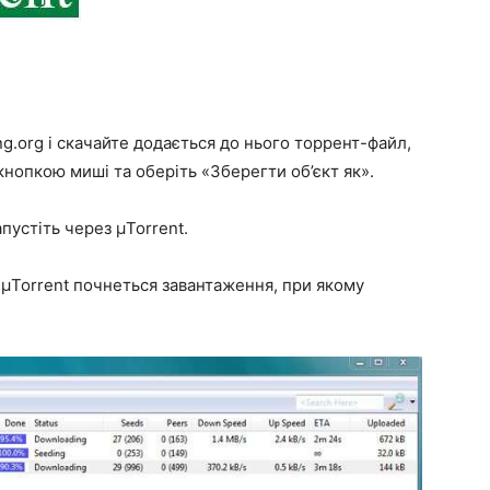
g.org і скачайте додається до нього торрент-файл,
кнопкою миші та оберіть «Зберегти об’єкт як».
апустіть через µTorrent.
 µTorrent почнеться завантаження, при якому
.