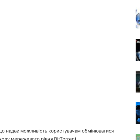
 що надає можливість користувачам обмінюватися
олу мережевого рівня BitTorrent.