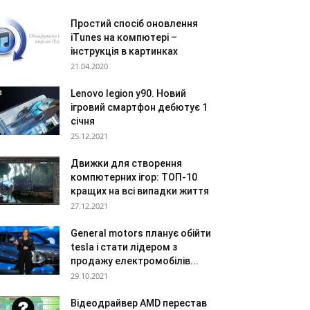
Простий спосіб оновлення
iTunes на компютері –
інструкція в картинках
21.04.2020
Lenovo legion y90. Новий
ігровий смартфон дебютує 1
січня
25.12.2021
Движки для створення
компютерних ігор: ТОП-10
кращих на всі випадки життя
27.12.2021
General motors планує обійти
tesla і стати лідером з
продажу електромобілів...
29.10.2021
Відеодрайвер AMD перестав