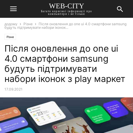
WEB-CITY
Багато корисної інформації про
компьютери і не тільки
додому
Різне
Після оновлення до one ui 4.0 смартфони samsung
будуть підтримувати набори іконок...
Різне
Після оновлення до one ui
4.0 смартфони samsung
будуть підтримувати
набори іконок з play маркет
17.09.2021