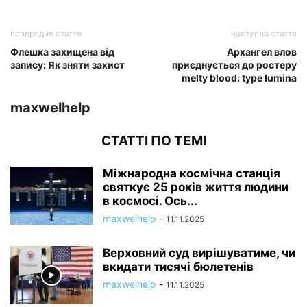
попередня стаття
наступна стаття
Флешка захищена від
Архангел влов
запису: Як зняти захист
приєднується до ростеру
melty blood: type lumina
maxwelhelp
СТАТТІ ПО ТЕМІ
Міжнародна космічна станція
святкує 25 років життя людини
в космосі. Ось...
maxwelhelp
-
11.11.2025
Верховний суд вирішуватиме, чи
вкидати тисячі бюлетенів
maxwelhelp
-
11.11.2025