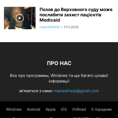
Позов до Верховного суду може
послабити захист пацієнтів
Medicaid
maxwelhelp
-
11.11.2025
ПРО НАС
Все про программы, Windows та ще багато цікавої
інформації
зв'язатися з нами:
maxwelhelp@gmail.com
Windows
Android
Apple
iOS
OnRoad
Е порадник