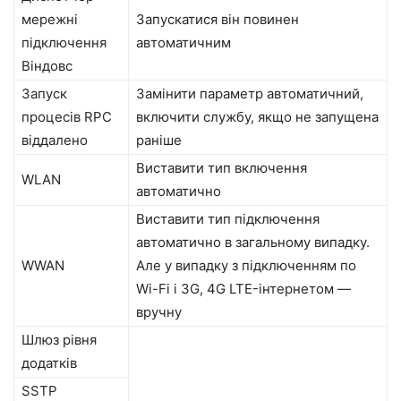
мережні
Запускатися він повинен
підключення
автоматичним
Віндовс
Запуск
Замінити параметр автоматичний,
процесів RPC
включити службу, якщо не запущена
віддалено
раніше
Виставити тип включення
WLAN
автоматично
Виставити тип підключення
автоматично в загальному випадку.
WWAN
Але у випадку з підключенням по
Wi-Fi і 3G, 4G LTE-інтернетом —
вручну
Шлюз рівня
додатків
SSTP