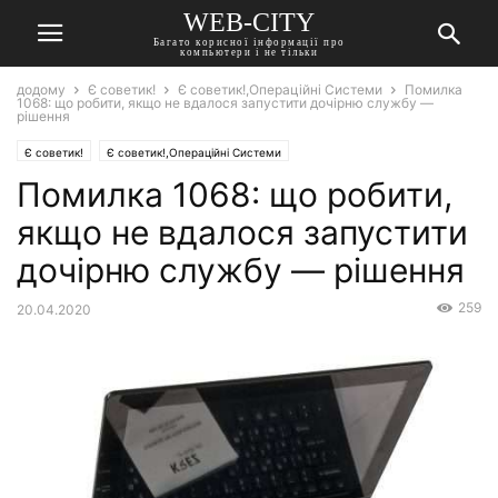
WEB-CITY
Багато корисної інформації про
компьютери і не тільки
додому
Є советик!
Є советик!,Операційні Системи
Помилка
1068: що робити, якщо не вдалося запустити дочірню службу —
рішення
Є советик!
Є советик!,Операційні Системи
Помилка 1068: що робити,
якщо не вдалося запустити
дочірню службу — рішення
259
20.04.2020