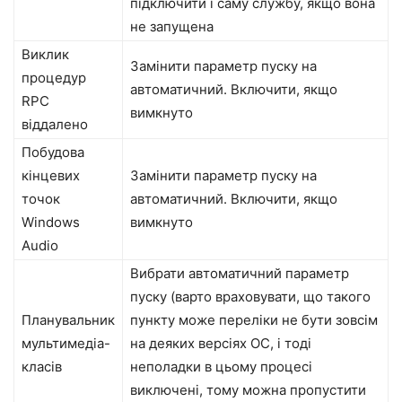
підключити і саму службу, якщо вона
не запущена
Виклик
Замінити параметр пуску на
процедур
автоматичний. Включити, якщо
RPC
вимкнуто
віддалено
Побудова
кінцевих
Замінити параметр пуску на
точок
автоматичний. Включити, якщо
Windows
вимкнуто
Audio
Вибрати автоматичний параметр
пуску (варто враховувати, що такого
Планувальник
пункту може переліки не бути зовсім
мультимедіа-
на деяких версіях ОС, і тоді
класів
неполадки в цьому процесі
виключені, тому можна пропустити