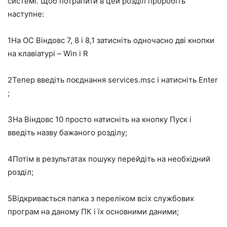
системі. Щоб потрапити в цей розділ проробіть
наступне:
1
На ОС Віндовс 7, 8 і 8,1 затисніть одночасно дві кнопки
на клавіатурі – Win і R
2
Тепер введіть поєднання services.msc і натисніть Enter
;
3
На Віндовс 10 просто натисніть на кнопку Пуск і
введіть назву бажаного розділу;
4
Потім в результатах пошуку перейдіть на необхідний
розділ;
5
Відкривається папка з переліком всіх службових
програм на даному ПК і їх основними даними;