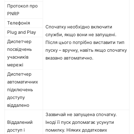
Протокол про
PNRP
Телефонія
Спочатку необхідно включити
Plug and Play
служби, якщо вони не запущені.
Диспетчер
Після цього потрібно виставити тип
посвідчень
пуску – вручну, навіть якщо спочатку
учасників
вказано автоматично.
мережі
Диспетчер
автоматичних
підключень
доступу
віддалено
Зазвичай не запущена спочатку.
Віддалений
Іноді її пуск допомагає усунути
доступ і
помилку. Ніяких додаткових