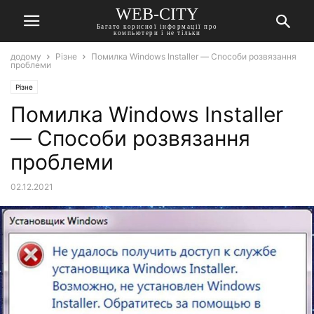
WEB-CITY
Багато корисної інформації про
компьютери і не тільки
додому
Різне
Помилка Windows Installer — Способи розвязання
проблеми
Різне
Помилка Windows Installer
— Способи розвязання
проблеми
02.12.2021