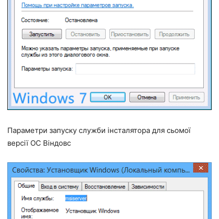
Параметри запуску служби інсталятора для сьомої
версії ОС Віндовс