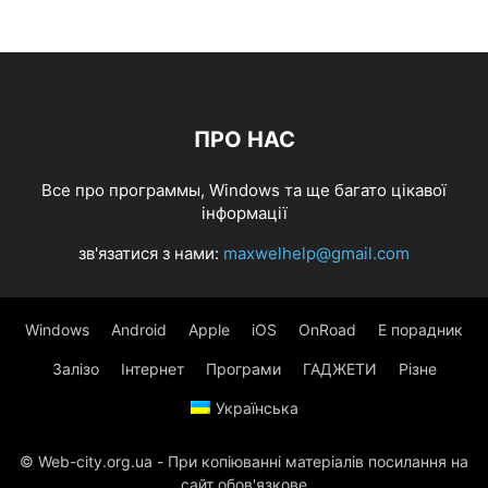
ПРО НАС
Все про программы, Windows та ще багато цікавої
інформації
зв'язатися з нами:
maxwelhelp@gmail.com
Windows
Android
Apple
iOS
OnRoad
Е порадник
Залізо
Інтернет
Програми
ГАДЖЕТИ
Різне
Українська
© Web-city.org.ua - При копіюванні матеріалів посилання на
сайт обов'язкове