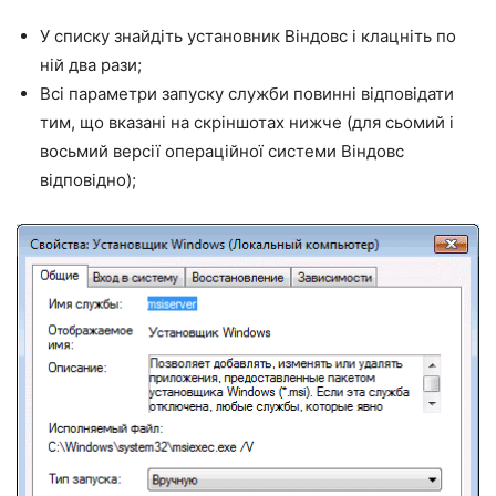
У списку знайдіть установник Віндовс і клацніть по
ній два рази;
Всі параметри запуску служби повинні відповідати
тим, що вказані на скріншотах нижче (для сьомий і
восьмий версії операційної системи Віндовс
відповідно);