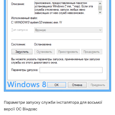
Параметри запуску служби інсталятора для восьмої
версії ОС Віндовс