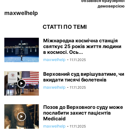
обзавівся браузерної
демоверсією
maxwelhelp
СТАТТІ ПО ТЕМІ
Міжнародна космічна станція
святкує 25 років життя людини
в космосі. Ось...
maxwelhelp
-
11.11.2025
Верховний суд вирішуватиме, чи
вкидати тисячі бюлетенів
maxwelhelp
-
11.11.2025
Позов до Верховного суду може
послабити захист пацієнтів
Medicaid
maxwelhelp
-
11.11.2025