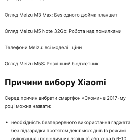
Огляд Meizu M3 Max: Без одного дюйма планшет
Огляд Meizu M5 Note 32Gb: Робота над помилками
Телефони Meizu: всі моделі і ціни
Огляд Meizu M5S: Розкішний бюджетник
Причини вибору Xiaomi
Серед причин вибрати смартфон «Сяоми» в 2017-му
році можна назвати:
необхідність безперервного використання гаджета
без підзарядки протягом декількох днів (в режимі
очікування і періодичних дзвінків) або хоча б 6-10