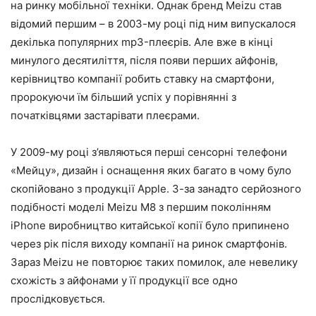
на ринку мобільної техніки. Однак бренд Meizu став
відомий першим – в 2003-му році під ним випускалося
декілька популярних mp3-плеєрів. Але вже в кінці
минулого десятиліття, після появи перших айфонів,
керівництво компанії робить ставку на смартфони,
пророкуючи їм більший успіх у порівнянні з
початківцями застарівати плеєрами.
У 2009-му році з’являються перші сенсорні телефони
«Мейцу», дизайн і оснащення яких багато в чому було
скопійовано з продукції Apple. З-за занадто серйозного
подібності моделі Meizu M8 з першим поколінням
iPhone виробництво китайської копії було припинено
через рік після виходу компанії на ринок смартфонів.
Зараз Meizu не повторює таких помилок, але невелику
схожість з айфонами у її продукції все одно
прослідковується.