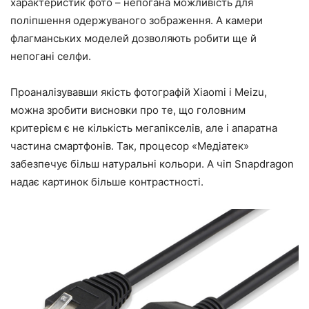
характеристик фото – непогана можливість для
поліпшення одержуваного зображення. А камери
флагманських моделей дозволяють робити ще й
непогані селфи.
Проаналізувавши якість фотографій Xiaomi і Meizu,
можна зробити висновки про те, що головним
критерієм є не кількість мегапікселів, але і апаратна
частина смартфонів. Так, процесор «Медіатек»
забезпечує більш натуральні кольори. А чіп Snapdragon
надає картинок більше контрастності.