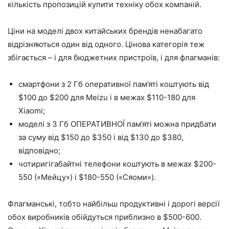
кількість пропозицій купити техніку обох компаній.
Ціни на моделі двох китайських брендів ненабагато
відрізняються один від одного. Цінова категорія теж
збігається – і для бюджетних пристроїв, і для флагманів:
смартфони з 2 Гб оперативної пам’яті коштують від
$100 до $200 для Meizu і в межах $110-180 для
Xiaomi;
моделі з 3 Гб ОПЕРАТИВНОЇ пам’яті можна придбати
за суму від $150 до $350 і від $130 до $380,
відповідно;
чотиригігабайтні телефони коштують в межах $200-
550 («Мейцу») і $180-550 («Сяоми»).
Флагманські, тобто найбільш продуктивні і дорогі версії
обох виробників обійдуться приблизно в $500-600.