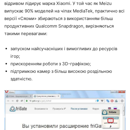
відривом лідирує марка Xiaomi. У той час як Meizu
випускає 90% моделей на чіпах MediaTek, практично всі
версії «Сяоми» збираються з використанням більш
продуктивних Qualcomm Snapdragon, вирізняються
такими перевагами:
запуском найсучасніших і вимогливих до ресурсів
ігор;
прискоренням роботи з 3D-графікою;
підтримкою камер з більш високою роздільною
здатністю.