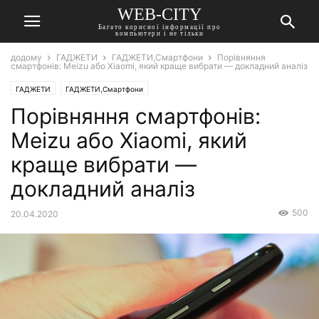
WEB-CITY
Багато корисної інформації про
компьютери і не тільки
додому
ГАДЖЕТИ
ГАДЖЕТИ,Смартфони
Порівняння
смартфонів: Meizu або Xiaomi, який краще вибрати — докладний аналіз
ГАДЖЕТИ
ГАДЖЕТИ,Смартфони
Порівняння смартфонів:
Meizu або Xiaomi, який
краще вибрати —
докладний аналіз
500
20.04.2020