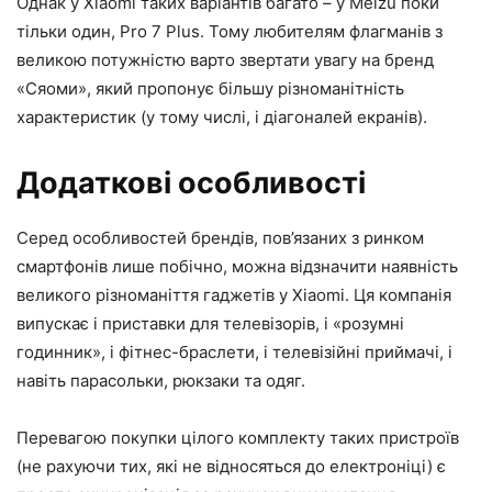
Однак у Xiaomi таких варіантів багато – у Meizu поки
тільки один, Pro 7 Plus. Тому любителям флагманів з
великою потужністю варто звертати увагу на бренд
«Сяоми», який пропонує більшу різноманітність
характеристик (у тому числі, і діагоналей екранів).
Додаткові особливості
Серед особливостей брендів, пов’язаних з ринком
смартфонів лише побічно, можна відзначити наявність
великого різноманіття гаджетів у Xiaomi. Ця компанія
випускає і приставки для телевізорів, і «розумні
годинник», і фітнес-браслети, і телевізійні приймачі, і
навіть парасольки, рюкзаки та одяг.
Перевагою покупки цілого комплекту таких пристроїв
(не рахуючи тих, які не відносяться до електроніці) є