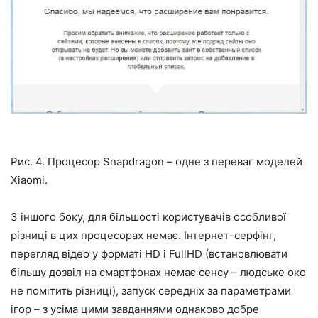
Рис. 4. Процесор Snapdragon – одне з переваг моделей
Xiaomi.
З іншого боку, для більшості користувачів особливої
різниці в цих процесорах немає. Інтернет-серфінг,
перегляд відео у форматі HD і FullHD (встановлювати
більшу дозвіл на смартфонах немає сенсу – людське око
не помітить різниці), запуск середніх за параметрами
ігор – з усіма цими завданнями однаково добре