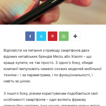
Відповісти на питання з приводу смартфонів двох
відомих китайських брендів Meizu або Xiaomi – що
краще купити, не так просто. З одного боку, обидві
компанії випускають чимало схожих моделей мобільної
техніки – і за параметрами, і по функціональності, і
навіть за ціною.
З іншого боку, різним користувачам подобаються свої
особливості смартфонів – одні воліють фірмову
операційну систему, інші хочуть отримати кращу якість