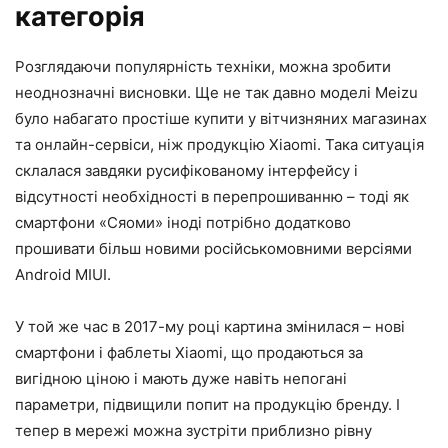
категорія
Розглядаючи популярність техніки, можна зробити
неоднозначні висновки. Ще не так давно моделі Meizu
було набагато простіше купити у вітчизняних магазинах
та онлайн-сервіси, ніж продукцію Xiaomi. Така ситуація
склалася завдяки русифікованому інтерфейсу і
відсутності необхідності в перепрошиванню – тоді як
смартфони «Сяоми» іноді потрібно додатково
прошивати більш новими російськомовними версіями
Android MIUI.
У той же час в 2017-му році картина змінилася – нові
смартфони і фаблеты Xiaomi, що продаються за
вигідною ціною і мають дуже навіть непогані
параметри, підвищили попит на продукцію бренду. І
тепер в мережі можна зустріти приблизно рівну