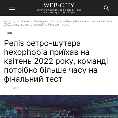
WEB-CITY
Багато корисної інформації про
компьютери і не тільки
додому
Різне
Реліз ретро-шутера hexophobia приїхав на квітень
2022 року, команді потрібно більше часу...
Різне
Реліз ретро-шутера
hexophobia приїхав на
квітень 2022 року, команді
потрібно більше часу на
фінальний тест
18.10.2021