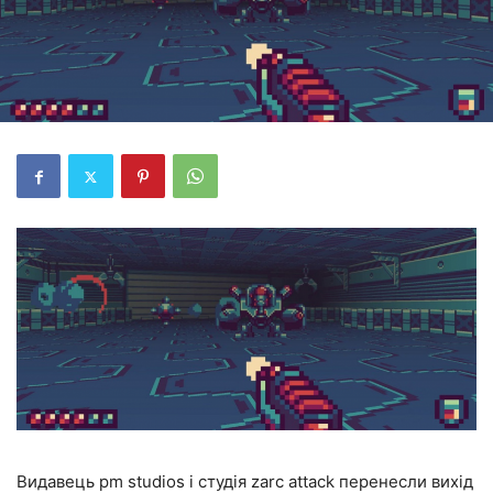
Видавець pm studios і студія zarc attack перенесли вихід