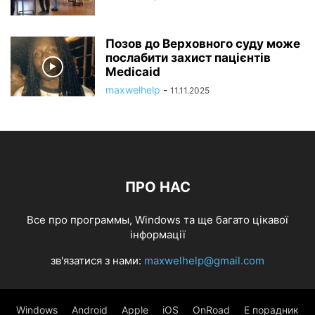
Позов до Верховного суду може
послабити захист пацієнтів
Medicaid
maxwelhelp
-
11.11.2025
ПРО НАС
Все про программы, Windows та ще багато цікавої
інформації
зв'язатися з нами:
maxwelhelp@gmail.com
Windows
Android
Apple
iOS
OnRoad
Е порадник