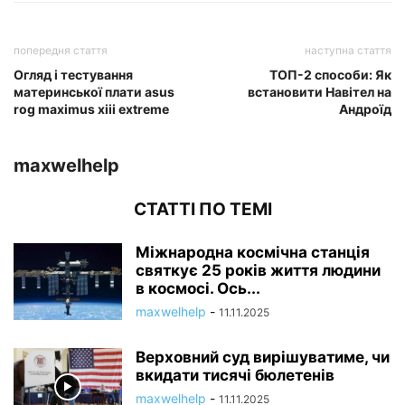
попередня стаття
наступна стаття
Огляд і тестування
ТОП-2 способи: Як
материнської плати asus
встановити Навітел на
rog maximus xiii extreme
Андроїд
maxwelhelp
СТАТТІ ПО ТЕМІ
Міжнародна космічна станція
святкує 25 років життя людини
в космосі. Ось...
maxwelhelp
-
11.11.2025
Верховний суд вирішуватиме, чи
вкидати тисячі бюлетенів
maxwelhelp
-
11.11.2025