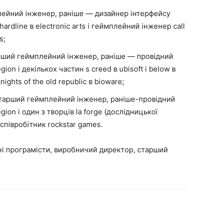
плейний інженер, раніше — дизайнер інтерфейсу
 hardline в electronic arts і геймплейний інженер call
s;
тарший геймплейний інженер, раніше — провідний
on і декількох частин s creed в ubisoft і below в
ights of the old republic в bioware;
старший геймплейний інженер, раніше-провідний
ion і один з творців la forge (дослідницької
 співробітник rockstar games.
ібні програмісти, виробничий директор, старший