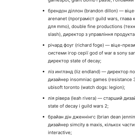
брендон діллон (brandon dillon) — віц
arenanet (програміст guild wars, глава
для mmo), double fine productions (тех
slash), директор з управління продукта
річард фоуг (richard foge) — віце-пре
системи ігор серії god of war в sony sa
директор state of decay;
ліз инглэнд (liz endland) — директор 
дизайнер insomniac games (resistance 3
ubisoft toronto (watch dogs: legion);
лія рівера (leah rivera) — старший ди
state of decay і guild wars 2;
брайан дін дженнінгс (brian dean jenn
дизайнер simcity в maxis, кількох частин
interactive;