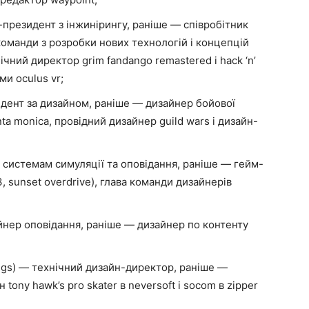
е-президент з інжинірингу, раніше — співробітник
 команди з розробки нових технологій і концепцій
нічний директор grim fandango remastered і hack ‘n’
ми oculus vr;
зидент за дизайном, раніше — дизайнер бойової
nta monica, провідний дизайнер guild wars і дизайн-
по системам симуляції та оповідання, раніше — гейм-
, sunset overdrive), глава команди дизайнерів
зайнер оповідання, раніше — дизайнер по контенту
ings) — технічний дизайн-директор, раніше —
 tony hawk’s pro skater в neversoft і socom в zipper