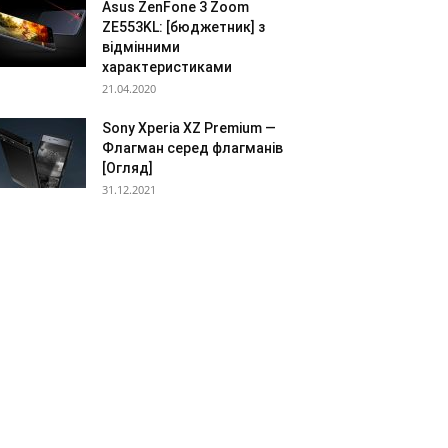
Asus ZenFone 3 Zoom
ZE553KL: [бюджетник] з
відмінними
характеристиками
21.04.2020
Sony Xperia XZ Premium —
Флагман серед флагманів
[Огляд]
31.12.2021