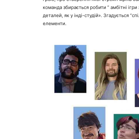
команда збирається робити ” амбітні ігри
деталей, як у інді-студій». Згадується “с
елементи.