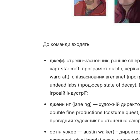
До команди входять:
джефф стрейн-засновник, раніше співро
карт starcraft, програміст diablo, кері
warcraft), співзасновник arenanet (про
undead labs (продюсер state of decay).
ігровій індустрії;
джейн нг (jane ng) — художній директо
double fine productions (costume quest, 
провідний художник по оточенню campo sa
остін уокер — austin walker) – директо
gamespot, giant bomb і paste, головний