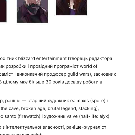
бітник blizzard entertainment (творець редактора
вник розробки і провідний програміст world of
граміст і виконавчий продюсер guild wars), засновник
 В цілому має більше 30 років досвіду роботи в
р, раніше — старший художник ea maxis (spore) і
the cave, broken age, brutal legend, stacking),
nto (firewatch) і художник valve (half-life: alyx);
р з інтелектуальної власності, раніше-журналіст
 редактор waypoint;