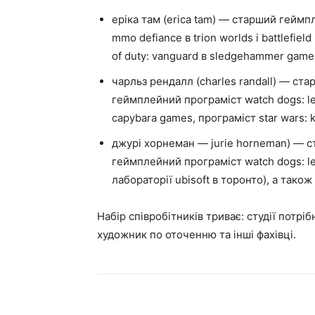
еріка там (erica tam) — старший гейм
mmo defiance в trion worlds і battlefield
of duty: vanguard в sledgehammer game
чарльз рендалл (charles randall) — с
геймплейний програміст watch dogs: legi
capybara games, програміст star wars: kn
джурі хорнеман — jurie horneman) — 
геймплейний програміст watch dogs: leg
лабораторії ubisoft в торонто), а також
Набір співробітників триває: студії потр
художник по оточенню та інші фахівці.