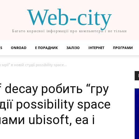
Web-city
Багато корисної інформації про компьютери і не тільки
OS
ONROAD
Е ПОРАДНИК
ЗАЛІЗО
ІНТЕРНЕТ
ПРОГРАМИ
рії” в новій студії possibility space...
f decay робить “гру
дії possibility space
ми ubisoft, ea і