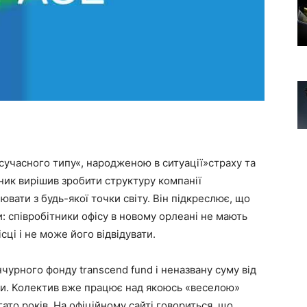
ю сучасного типу«, народженою в ситуації»страху та
вник вирішив зробити структуру компанії
вати з будь-якої точки світу. Він підкреслює, що
: співробітники офісу в новому орлеані не мають
сці і не може його відвідувати.
нчурного фонду transcend fund і неназвану суму від
ани. Колектив вже працює над якоюсь «веселою»
ато років. На офіційному сайті говориться, що