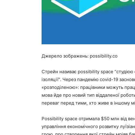
Джерело зображень: possibility.co
Стрейн називає possibility space “студіє
ізоляції”. Через пандемію covid-19 засно
«розподіленою»: працівники можуть працю
мова йде про новий тип віддаленої роботи
переваг перед тими, хто живе в іншому мі
Possibility space отримала $50 млн від ве
управління економічного розвитку луїзі
грою, про створення якої стрейн мріяв баг