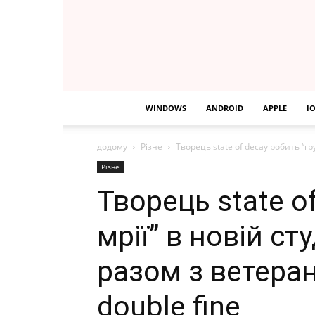
WINDOWS
ANDROID
APPLE
I
додому
Різне
Творець state of decay робить “гру м
Різне
Творець state o
мрії” в новій сту
разом з ветерана
double fine