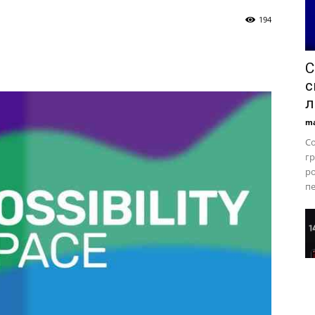
194
С
с
л
ma
Co
гр
ро
пе