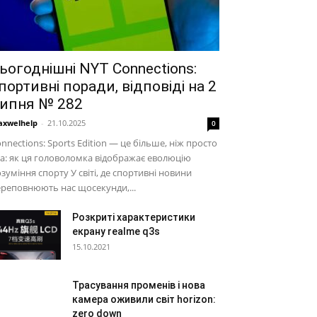
ьогоднішні NYT Connections:
портивні поради, відповіді на 2
ипня № 282
xwelhelp
-
21.10.2025
0
nnections: Sports Edition — це більше, ніж просто
а: як ця головоломка відображає еволюцію
зуміння спорту У світі, де спортивні новини
реповнюють нас щосекунди,...
Розкриті характеристики
екрану realme q3s
15.10.2021
Трасування променів і нова
камера оживили світ horizon:
zero down