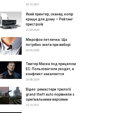
20.10.2021
Який принтер, сканер, копір
краще для дому — Рейтинг
пристроїв
21.04.2020
Мікрофон петличка: Що
потрібно знати при виборі
20.04.2020
Твитер Маска под прицелом
ЕС: Пользователи уходят, а
конфликт накаляется
20.08.2024
Відео: ремастери трилогії
grand theft auto порівняли з
оригінальними версіями
25.10.2021