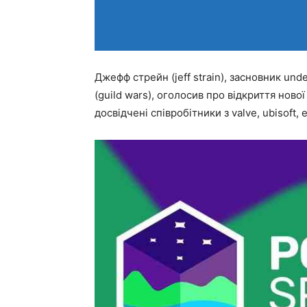
Джефф стрейн (jeff strain), засновник unde
(guild wars), оголосив про відкриття нової
досвідчені співробітники з valve, ubisoft, e