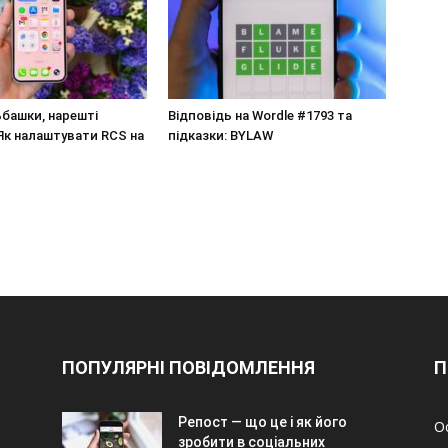
ьбашки, нарешті
Відповідь на Wordle #1793 та
Як налаштувати RCS на
підказки: BYLAW
ПОПУЛЯРНІ ПОВІДОМЛЕННЯ
П
Репост — що це і як його
О
зробити в соціальних