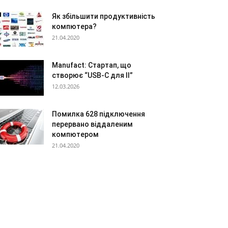
Як збільшити продуктивність
компютера?
21.04.2020
Manufact: Стартап, що
створює “USB-C для ІІ”
12.03.2026
Помилка 628 підключення
перервано віддаленим
компютером
21.04.2020