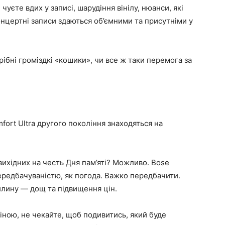
 чуєте вдих у записі, шарудіння вінілу, нюанси, які
онцертні записи здаються об’ємними та присутніми у
ібні громіздкі «кошики», чи все ж таки перемога за
fort Ultra другого покоління знаходяться на
ихідних на честь Дня пам’яті? Можливо. Bose
ередбачуваністю, як погода. Важко передбачити.
илину — дощ та підвищення цін.
іною, не чекайте, щоб подивитись, який буде