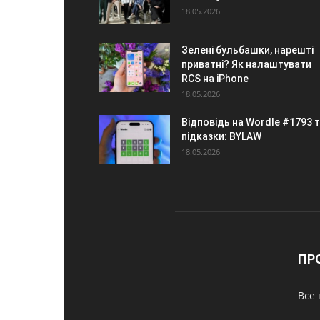
18.05.2026
Зелені бульбашки, нарешті
приватні? Як налаштувати
RCS на iPhone
18.05.2026
Відповідь на Wordle #1793 
підказки: BYLAW
18.05.2026
ПР
Все 