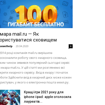
мара mail.ru — Як
ористуватися сховищем
xwelhelp
-
20.04.2020
0
2014 році компанія mail.ru вирішила
осконалити роботу свого хмарного сховища,
ким чином зявився популярний сьогодні сервіс
хмара mail.ru. У цій статті ми розглянемо всі
крети хмарного сервісу. Вхід в хмару і початок
боти Здійснити вхід в хмарний диск може кожен
ристувач, у якого є електронна пошта меил.ру.
Кращі ігри 2021 року для
iphone і ipad: apple оголосила
лауреатів...