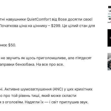
тні навушники QuietComfort від Bose досягли своєї
Початкова ціна на ціннику – $299. Це цілий стан для
внює $50.
і не звучить як щось приголомшливе, але п’ятдесят
заправки бензобака. На все про все.
ині. Активне шумозаглушення (ANC) у цих крихітних
 про той рівень тиші, який може скласти
 оголов’ям. Надягли їх — і світ приглушив звук.