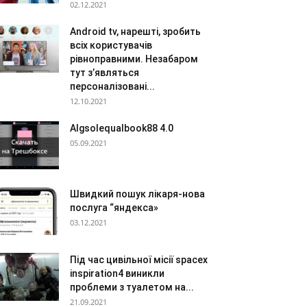
02.12.2021
Android tv, нарешті, зробить
всіх користувачів
рівноправними. Незабаром
тут з’являться
персоналізовані...
12.10.2021
Algsolequalbook88 4.0
05.09.2021
Швидкий пошук лікаря-нова
послуга “яндекса»
03.12.2021
Під час цивільної місії spacex
inspiration4 виникли
проблеми з туалетом на...
21.09.2021