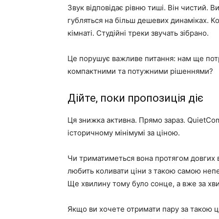
Звук відповідає рівню тиші. Він чистий. Ви
губляться на більш дешевих динаміках. К
кімнаті. Студійні треки звучать зібрано.
Це порушує важливе питання: нам ще потр
компактними та потужними рішеннями?
Дійте, поки пропозиція діє
Ця знижка активна. Прямо зараз. QuietCom
історичному мінімумі за ціною.
Чи триматиметься вона протягом довгих в
любить коливати ціни з такою самою неп
Ще хвилину тому було сонце, а вже за хв
Якщо ви хочете отримати пару за такою ц