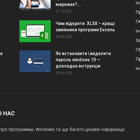
І
мережах?...
21.10.2021
П
Г
Чим відкрити .XLSX – кращі
замінники програми Ексель
І
20.04.2020
З
Г
та
Як встановити і видалити
П
пароль windows 10 —
докладна інструкція
І
20.04.2020
О НАС
про программы, Windows та ще багато цікавої інформації