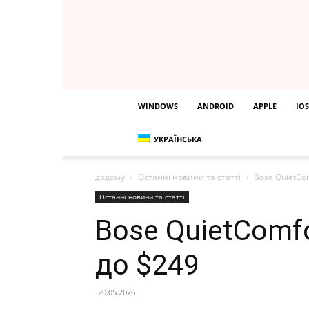
WINDOWS
ANDROID
APPLE
IOS
УКРАЇНСЬКА
додому
Останні новини та статті
Bose QuietCom
Останні новини та статті
Bose QuietComfor
до $249
20.05.2026