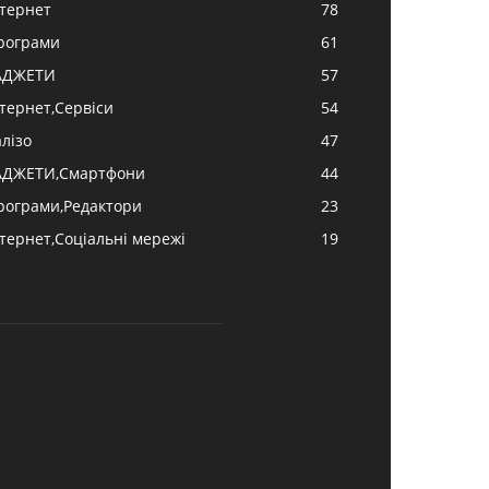
нтернет
78
рограми
61
АДЖЕТИ
57
нтернет,Сервіси
54
алізо
47
АДЖЕТИ,Смартфони
44
рограми,Редактори
23
нтернет,Соціальні мережі
19