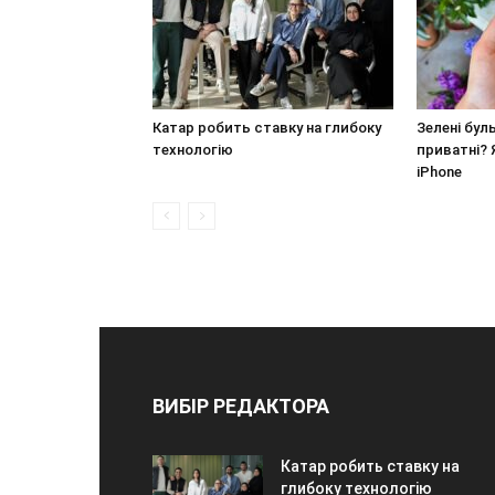
Катар робить ставку на глибоку
Зелені бул
технологію
приватні? 
iPhone
ВИБІР РЕДАКТОРА
Катар робить ставку на
глибоку технологію