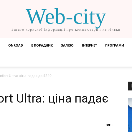
Web-city
Багато корисної інформації про компьютери і не тільки
ONROAD
Е ПОРАДНИК
ЗАЛІЗО
ІНТЕРНЕТ
ПРОГРАМИ
fort Ultra: ціна падає до $249
t Ultra: ціна падає
1