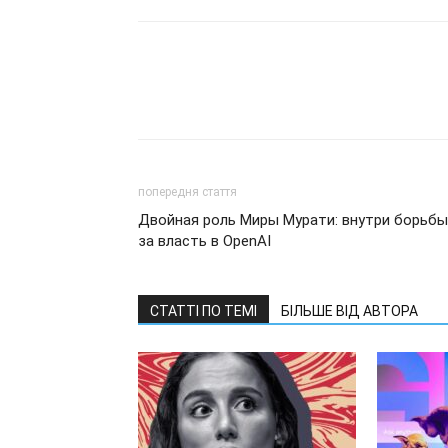
попередня стаття
Двойная роль Миры Мурати: внутри борьбы
за власть в OpenAI
СТАТТІ ПО ТЕМІ
БІЛЬШЕ ВІД АВТОРА