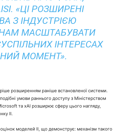
SI. «ЦІ РОЗШИРЕНІ
ВА З ІНДУСТРІЄЮ
НАМ МАСШТАБУВАТИ
СУСПІЛЬНИХ ІНТЕРЕСАХ
НИЙ МОМЕНТ».
оріше розширенням раніше встановленої системи.
одібні умови раннього доступу з Міністерством
Microsoft та xAI розширює сферу цього нагляду,
ку ІІ.
 оцінок моделей ІІ, що демонструє: механізм такого