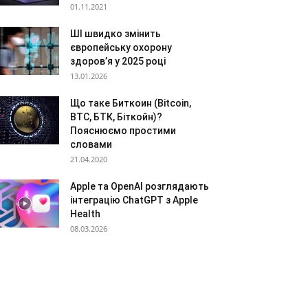
01.11.2021
ШІ швидко змінить
європейську охорону
здоров’я у 2025 році
13.01.2026
Що таке Биткоин (Bitcoin,
BTC, БТК, Біткойн)?
Пояснюємо простими
словами
21.04.2020
Apple та OpenAI розглядають
інтеграцію ChatGPT з Apple
Health
08.03.2026