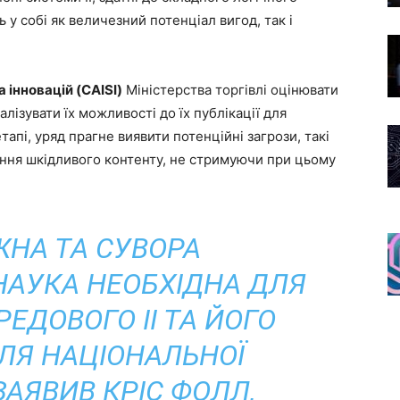
ь у собі як величезний потенціал вигод, так і
а інновацій (CAISI)
Міністерства торгівлі оцінювати
алізувати їх можливості до їх публікації для
апі, уряд прагне виявити потенційні загрози, такі
ення шкідливого контенту, не стримуючи при цьому
ЖНА ТА СУВОРА
АУКА НЕОБХІДНА ДЛЯ
ЕДОВОГО ІІ ТА ЙОГО
ДЛЯ НАЦІОНАЛЬНОЇ
ЗАЯВИВ КРІС ФОЛЛ,