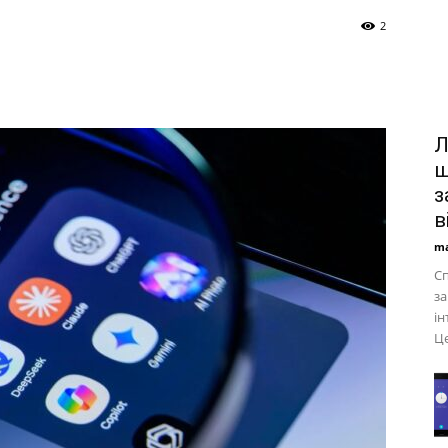
2
Л
ш
з
в
ma
Сп
за
ін
Це