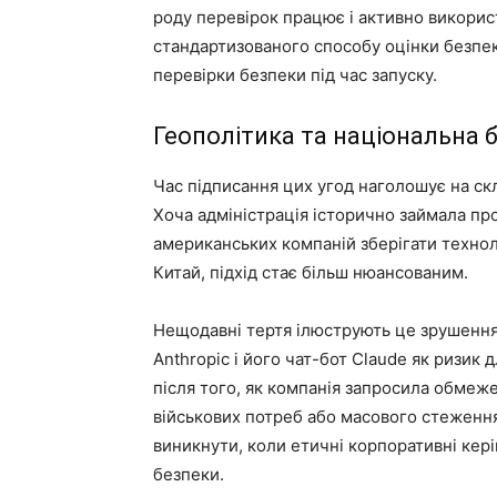
роду перевірок працює і активно викорис
стандартизованого способу оцінки безпек
перевірки безпеки під час запуску.
Геополітика та національна 
Час підписання цих угод наголошує на скл
Хоча адміністрація історично займала пр
американських компаній зберігати технол
Китай, підхід стає більш нюансованим.
Нещодавні тертя ілюструють це зрушення
Anthropic і його чат-бот Claude як ризик
після того, як компанія запросила обмеж
військових потреб або масового стеження
виникнути, коли етичні корпоративні кер
безпеки.