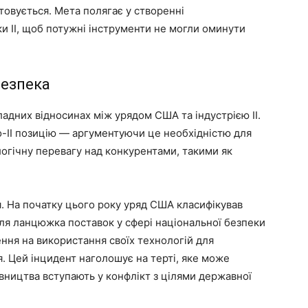
товується. Мета полягає у створенні
и ІІ, щоб потужні інструменти не могли оминути
безпека
адних відносинах між урядом США та індустрією ІІ.
о-ІІ позицію — аргументуючи це необхідністю для
огічну перевагу над конкурентами, такими як
. На початку цього року уряд США класифікував
 для ланцюжка поставок у сфері національної безпеки
ення на використання своїх технологій для
. Цей інцидент наголошує на терті, яке може
івництва вступають у конфлікт з цілями державної