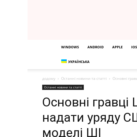
WINDOWS
ANDROID
APPLE
IOS
УКРАЇНСЬКА
додому
Останні новини та статті
Основні грав
Останні новини та статті
Основні гравці
надати уряду С
моделі ШІ