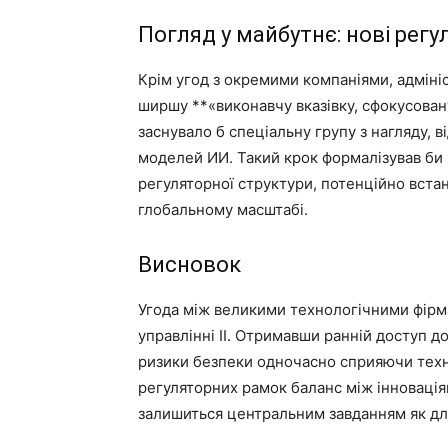
Погляд у майбутнє: нові регул
Крім угод з окремими компаніями, адміні
ширшу **«виконавчу вказівку, сфокусован
заснувало б спеціальну групу з нагляду, 
моделей ИИ. Такий крок формалізував би 
регуляторної структури, потенційно вста
глобальному масштабі.
Висновок
Угода між великими технологічними фір
управлінні ІІ. Отримавши ранній доступ 
ризики безпеки одночасно сприяючи техно
регуляторних рамок баланс між інноваці
залишиться центральним завданням як для з