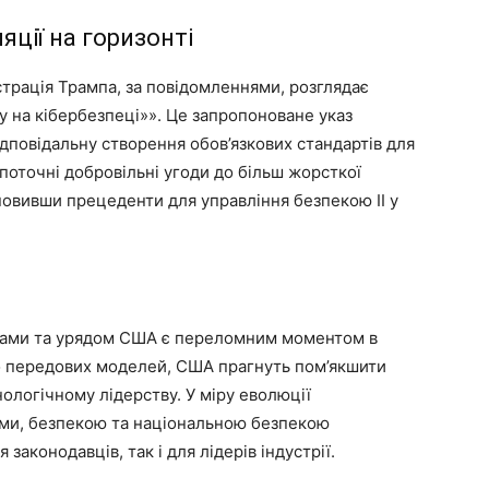
яції на горизонті
страція Трампа, за повідомленнями, розглядає
у на кібербезпеці»». Це запропоноване указ
відповідальну створення обов’язкових стандартів для
поточні добровільні угоди до більш жорсткої
новивши прецеденти для управління безпекою ІІ у
мами та урядом США є переломним моментом в
до передових моделей, США прагнуть пом’якшити
логічному лідерству. У міру еволюції
ями, безпекою та національною безпекою
аконодавців, так і для лідерів індустрії.