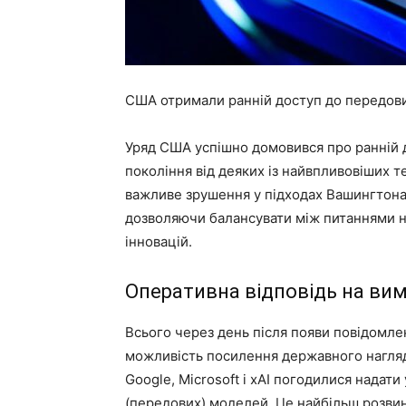
США отримали ранній доступ до передових
Уряд США успішно домовився про ранній 
покоління від деяких із найвпливовіших т
важливе зрушення у підходах Вашингтона 
дозволяючи балансувати між питаннями н
інновацій.
Оперативна відповідь на ви
Всього через день після появи повідомле
можливість посилення державного нагляду 
Google, Microsoft і xAI погодилися надати
(передових) моделей. Це найбільш розвине