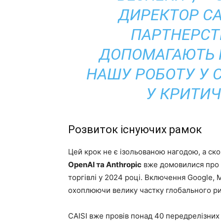
ДИРЕКТОР CAI
ПАРТНЕРСТ
ДОПОМАГАЮТЬ 
НАШУ РОБОТУ У 
У КРИТИЧ
Розвиток існуючих рамок
Цей крок не є ізольованою нагодою, а ск
OpenAI та Anthropic
вже домовилися про п
торгівлі у 2024 році. Включення Google, 
охоплюючи велику частку глобального рин
CAISI вже провів понад 40 передрелізних