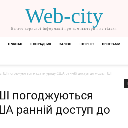
Web-city
Багато корисної інформації про компьютери і не тільки
ONROAD
Е ПОРАДНИК
ЗАЛІЗО
ІНТЕРНЕТ
ПРОГРАМИ
ці ШІ погоджуються надати уряду США ранній доступ до моделі ШІ
 ШІ погоджуються
ША ранній доступ до