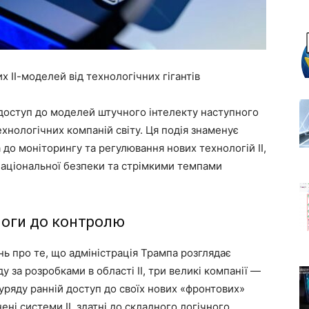
 ІІ-моделей від технологічних гігантів
доступ до моделей штучного інтелекту наступного
ехнологічних компаній світу. Ця подія знаменує
до моніторингу та регулювання нових технологій ІІ,
аціональної безпеки та стрімкими темпами
моги до контролю
нь про те, що адміністрація Трампа розглядає
за розробками в області ІІ, три великі компанії —
 уряду ранній доступ до своїх нових «фронтових»
ні системи ІІ, здатні до складного логічного