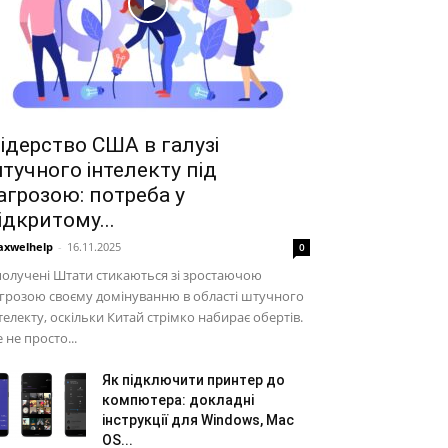
ідерство США в галузі
тучного інтелекту під
агрозою: потреба у
ідкритому...
xwelhelp
-
16.11.2025
0
олучені Штати стикаються зі зростаючою
грозою своєму домінуванню в області штучного
телекту, оскільки Китай стрімко набирає обертів.
 не просто...
Як підключити принтер до
компютера: докладні
інструкції для Windows, Mac
OS...