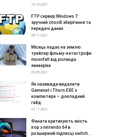
14.10.2021
FTP сервер Windows 7:
зручний спосіб зберігання та
передачі даних
08.11.2021
Місяць падає на землю:
трейлер фільму-катастрофи
moonfall від роланда
еммеріха
03.09.2021
Як назавжди видалити
Gamenet і Thorn.EXE з
компютера — докладний
гайд
07.11.2021
Фанати критикують якість
ігор з nintendo 64 в
розширеній підписці switch...