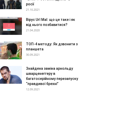
росії
21.10.2021
Вірус Url Mal: що це таке і як
від нього позбавитися?
21.04.2020
ТОП-4 методу: Як дзвонити з
планшета
30.09.2021
Знайдена заміна арнольду
шварценеггеру в
багатосерійному перезапуску
“правдивої брехні”
12.09.2021