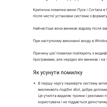
Критична помилка меню Пуск і Cortana в W
після чистої установки системи з формату
Найчастіше вона виникає відразу після за
При наступному виконанні входу в Windo
Причину цієї помилки пов’язують з моди
програмами, але нерідко він виникає і на 
Як усунути помилку
В першу чергу перевірте систему анти
викликають подібні збої, добре допома
Ця утиліта видаляє трояни і рекламні 
користувача і не піддається деінсталя