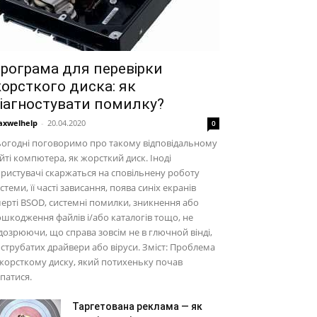
рограма для перевірки
орсткого диска: як
іагностувати помилку?
xwelhelp
-
20.04.2020
0
огодні поговоримо про такому відповідальному
йті компютера, як жорсткий диск. Іноді
ристувачі скаржаться на сповільнену роботу
стеми, її часті зависання, поява синіх екранів
ерті BSOD, системні помилки, зникнення або
шкодження файлів і/або каталогів тощо, не
дозрюючи, що справа зовсім не в глючной вінді,
струбатих драйвери або віруси. Зміст: Проблема
жорсткому диску, який потихеньку почав
патися.
Таргетована реклама — як