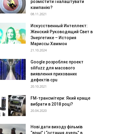
розмістити і налаштувати
кампанію?
08.11.2021
Искусственный Интеллект:
Женский Руководящий Свет в
Энергетике – История
Мариссы Хаммон
21.10.2024
Google розробляє проект
silifuzz для масового
виявлення прихованих
дефектів cpu
20.10.2021
FM-трансмітери: Який краще
вибрати в 2018 році?
20.04.2020
Нові дати виходу фільмів
“вічні” і “остання дуель” в