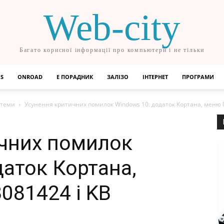
Web-city
Багато корисної інформації про компьютери і не тільки
OS
ONROAD
Е ПОРАДНИК
ЗАЛІЗО
ІНТЕРНЕТ
ПРОГРАМИ
стеми
Усунення критичних помилок Windows 10: додаток Кортана, меню Пус
чних помилок
даток Кортана,
081424 і KB