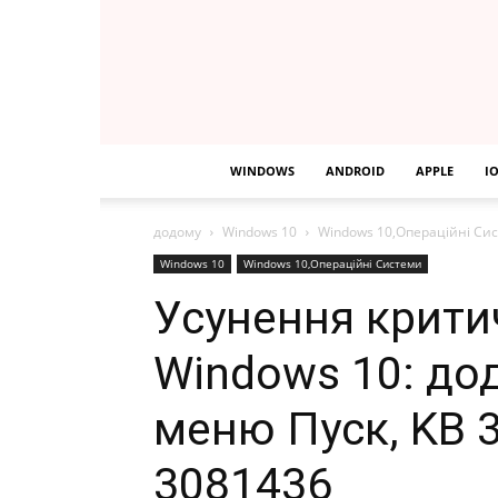
WINDOWS
ANDROID
APPLE
I
додому
Windows 10
Windows 10,Операційні Си
Windows 10
Windows 10,Операційні Системи
Усунення крити
Windows 10: до
меню Пуск, KB 3
3081436