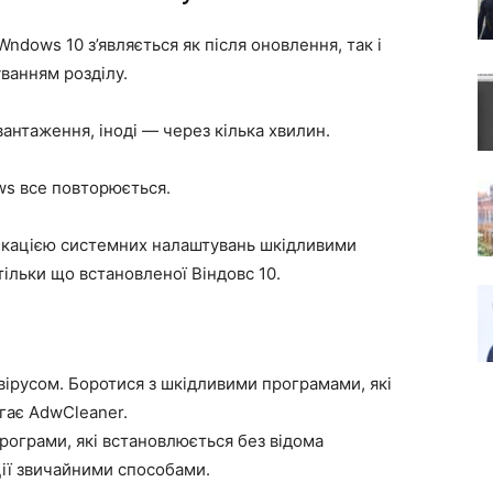
ndows 10 з’являється як після оновлення, так і
ванням розділу.
вантаження, іноді — через кілька хвилин.
ws все повторюється.
фікацією системних налаштувань шкідливими
тільки що встановленої Віндовс 10.
вірусом. Боротися з шкідливими програмами, які
гає AdwCleaner.
програми, які встановлюється без відома
ції звичайними способами.