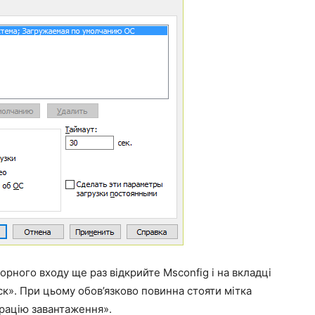
рного входу ще раз відкрийте Msconfig і на вкладці
ск». При цьому обов’язково повинна стояти мітка
рацію завантаження».