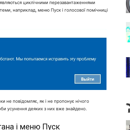
 виявляються циклічними перезавантаженнями
теми, наприклад, меню Пуск і голосової помічниці
и не повідомляє, як і не пропонує нічого
оби усунення деяких з них вже знайдено.
ана і меню Пуск