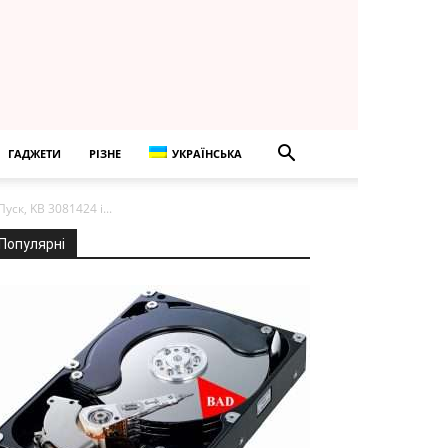
ГАДЖЕТИ
РІЗНЕ
УКРАЇНСЬКА
к, KB 3081424 і...
Популярні