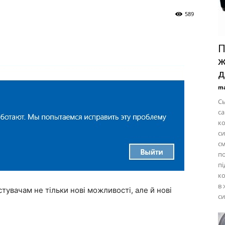
589
П
ж
д
ma
Сь
са
ко
си
см
по
пі
ко
в 
увачам не тільки нові можливості, але й нові
си