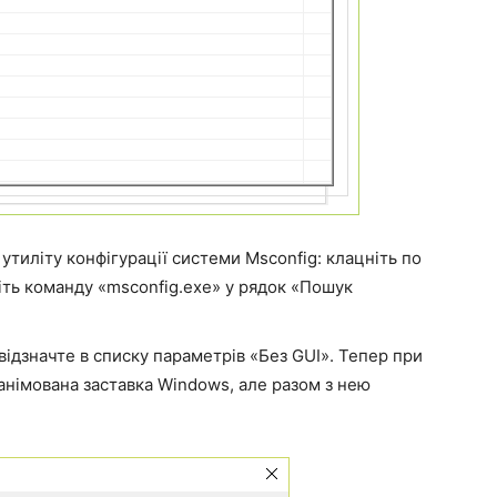
утиліту конфігурації системи Msconfig: клацніть по
іть команду «msconfig.exe» у рядок «Пошук
відзначте в списку параметрів «Без GUI». Тепер при
анімована заставка Windows, але разом з нею