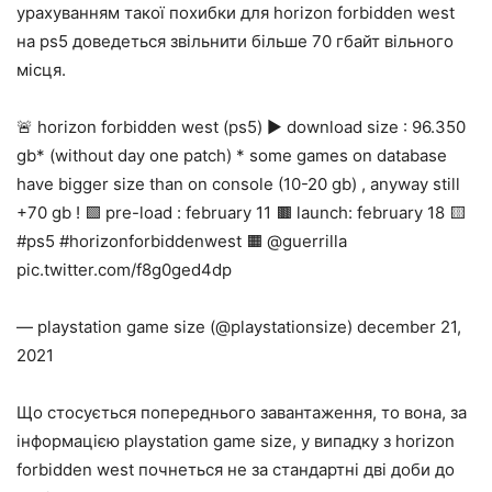
урахуванням такої похибки для horizon forbidden west
на ps5 доведеться звільнити більше 70 гбайт вільного
місця.
🚨 horizon forbidden west (ps5) ▶️ download size : 96.350
gb* (without day one patch) * some games on database
have bigger size than on console (10-20 gb) , anyway still
+70 gb ! 🟩 pre-load : february 11 🟫 launch: february 18 🟨
#ps5 #horizonforbiddenwest 🟧 @guerrilla
pic.twitter.com/f8g0ged4dp
— playstation game size (@playstationsize) december 21,
2021
Що стосується попереднього завантаження, то вона, за
інформацією playstation game size, у випадку з horizon
forbidden west почнеться не за стандартні дві доби до