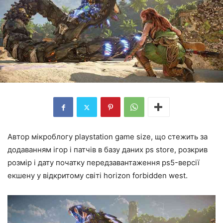
Автор мікроблогу playstation game size, що стежить за
додаванням ігор і патчів в базу даних ps store, розкрив
розмір і дату початку передзавантаження ps5-версії
екшену у відкритому світі horizon forbidden west.