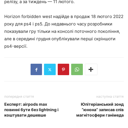
релізу, а за тиждень — 11 лютого.
Horizon forbidden west надійде в продаж 18 лютого 2022
року для ps4 і ps5. До недавнього часу розробники
показували гру тільки на консолі поточного покоління,
але в середині грудня опублікували перші скріншоти
ps4-версії.
попередня стаття
наступна стаття
Експерт: airpods max
Юпітеріанський зонд
повинні бути без lightning і
“юнона” записав спів
коштувати дешевше
магнітосфери ганімеда