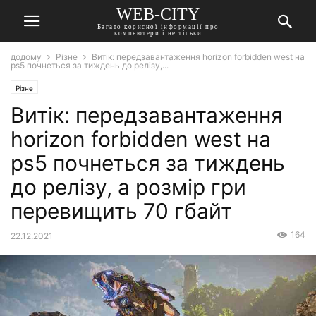
WEB-CITY
Багато корисної інформації про
компьютери і не тільки
додому
Різне
Витік: передзавантаження horizon forbidden west на
ps5 почнеться за тиждень до релізу,...
Різне
Витік: передзавантаження
horizon forbidden west на
ps5 почнеться за тиждень
до релізу, а розмір гри
перевищить 70 гбайт
164
22.12.2021