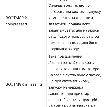
Означає воно те, що при
автоматична система запуску
BOOTMGR is
компонента змогла з ним
compressed
зв’язатися і почала його
завантажувати, але на якійсь
стадії цього процесу сталася
помилка, яка завадила його
подальшого ходу
Таке повідомлення
з’являється майже відразу
після включення комп’ютера.
За своєю суттю воно означає,
що при автоматичному
BOOTMGR is missing
запуску менеджера
завантаження при старті
апаратної частини пристрій
не зміг з ним зв’язатися, не