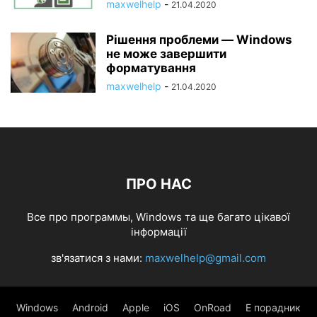
maxwelhelp
-
21.04.2020
Рішення проблеми — Windows
не може завершити
форматування
maxwelhelp
-
21.04.2020
ПРО НАС
Все про программы, Windows та ще багато цікавої
інформації
зв'язатися з нами:
maxwelhelp@gmail.com
Windows
Android
Apple
iOS
OnRoad
Е порадник