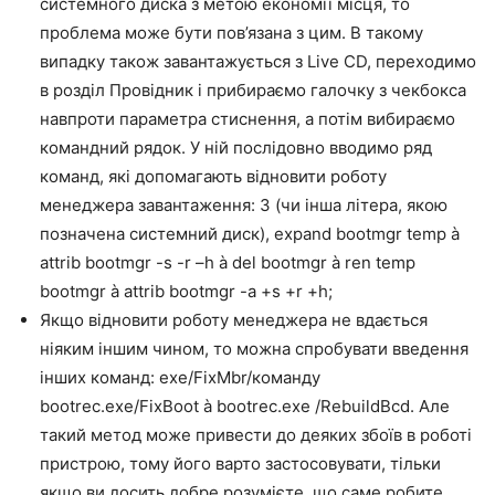
системного диска з метою економії місця, то
проблема може бути пов’язана з цим. В такому
випадку також завантажується з Live CD, переходимо
в розділ Провідник і прибираємо галочку з чекбокса
навпроти параметра стиснення, а потім вибираємо
командний рядок. У ній послідовно вводимо ряд
команд, які допомагають відновити роботу
менеджера завантаження: З (чи інша літера, якою
позначена системний диск),
expand bootmgr temp à
attrib bootmgr -s -r –h à del bootmgr à ren temp
bootmgr à attrib bootmgr -a +s +r +h
;
Якщо відновити роботу менеджера не вдається
ніяким іншим чином, то можна спробувати введення
інших команд:
exe/FixMbr/команду
bootrec.exe/FixBoot à bootrec.exe /RebuildBcd
. Але
такий метод може привести до деяких збоїв в роботі
пристрою, тому його варто застосовувати, тільки
якщо ви досить добре розумієте, що саме робите,