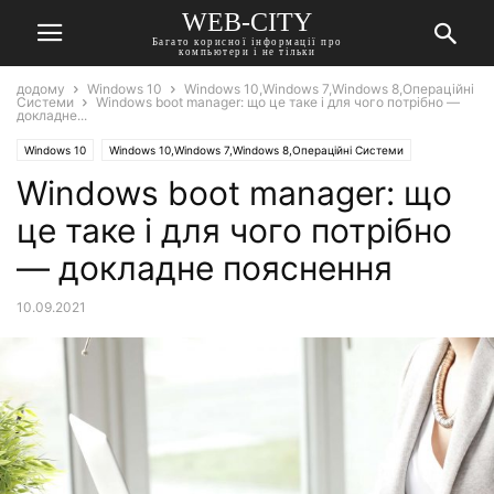
WEB-CITY
Багато корисної інформації про
компьютери і не тільки
додому
Windows 10
Windows 10,Windows 7,Windows 8,Операційні
Системи
Windows boot manager: що це таке і для чого потрібно —
докладне...
Windows 10
Windows 10,Windows 7,Windows 8,Операційні Системи
Windows boot manager: що
це таке і для чого потрібно
— докладне пояснення
10.09.2021