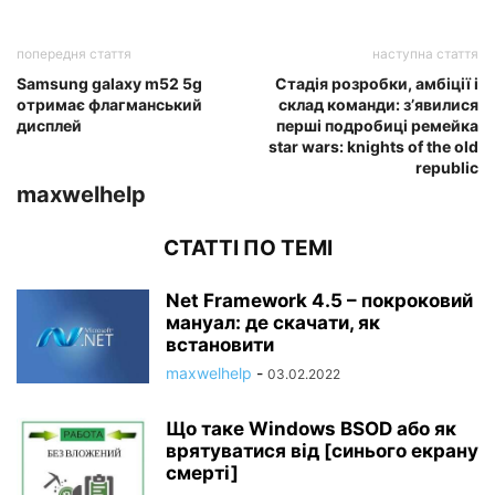
попередня стаття
наступна стаття
Samsung galaxy m52 5g
Стадія розробки, амбіції і
отримає флагманський
склад команди: з’явилися
дисплей
перші подробиці ремейка
star wars: knights of the old
republic
maxwelhelp
СТАТТІ ПО ТЕМІ
Net Framework 4.5 – покроковий
мануал: де скачати, як
встановити
maxwelhelp
-
03.02.2022
Що таке Windows BSOD або як
врятуватися від [синього екрану
смерті]