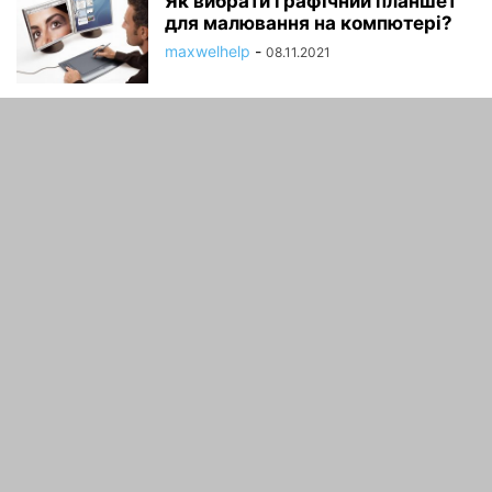
Як вибрати графічний планшет
для малювання на компютері?
maxwelhelp
-
08.11.2021
ТОП-4 методу: Як дзвонити з
планшета
maxwelhelp
-
30.09.2021
Недорогі, але хороші планшети:
Як вибрати найкращий в 2018
році!
maxwelhelp
-
21.04.2020