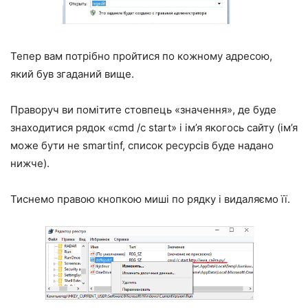
Тепер вам потрібно пройтися по кожному адресою,
який був згаданий вище.
Праворуч ви помітите стовпець «значення», де буде
знаходитися рядок «cmd /c start» і ім’я якогось сайту (ім’я
може бути не smartinf, список ресурсів буде надано
нижче).
Тиснемо правою кнопкою миші по рядку і видаляємо її.