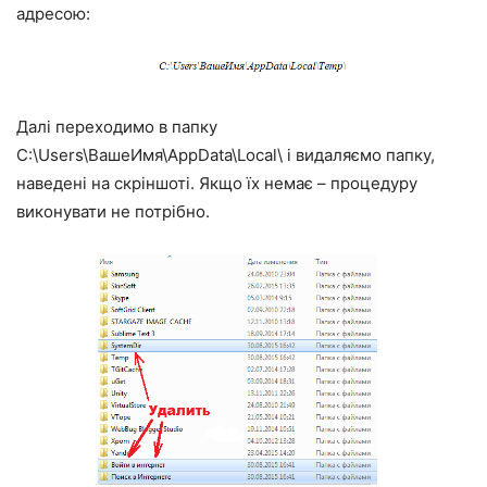
адресою:
Далі переходимо в папку
C:\Users\ВашеИмя\AppData\Local\ і видаляємо папку,
наведені на скріншоті. Якщо їх немає – процедуру
виконувати не потрібно.