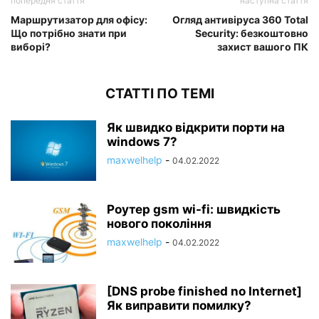
попередня стаття
наступна стаття
Маршрутизатор для офісу:
Огляд антивіруса 360 Total
Що потрібно знати при
Security: безкоштовно
виборі?
захист вашого ПК
СТАТТІ ПО ТЕМІ
Як швидко відкрити порти на
windows 7?
maxwelhelp
-
04.02.2022
Роутер gsm wi-fi: швидкість
нового покоління
maxwelhelp
-
04.02.2022
[DNS probe finished no Internet]
Як виправити помилку?