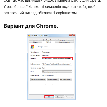
Ось так має виглядати рядок з іменем файлу для Opera.
У разі більшої кількості символів подчистите їх, щоб
остаточний вигляд збігався зі скріншотом.
Варіант для Chrome.