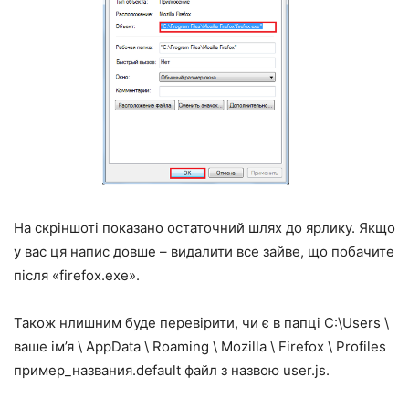
На скріншоті показано остаточний шлях до ярлику. Якщо
у вас ця напис довше – видалити все зайве, що побачите
після «firefox.exe».
Також нлишним буде перевірити, чи є в папці C:\Users \
ваше ім’я \ AppData \ Roaming \ Mozilla \ Firefox \ Profiles
пример_названия.default файл з назвою user.js.