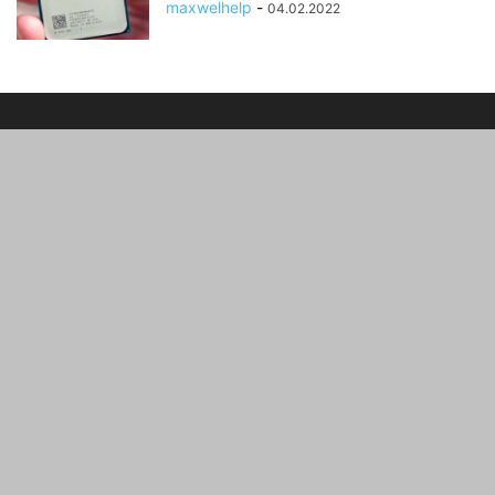
maxwelhelp
-
04.02.2022
ПРО НАС
Все про программы, Windows та ще багато цікавої
інформації
зв'язатися з нами:
maxwelhelp@gmail.com
Windows
Android
Apple
iOS
OnRoad
Е порадник
Залізо
Інтернет
Програми
ГАДЖЕТИ
Різне
Українська