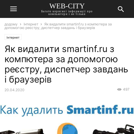
WEB-CITY
Багато корисної інформації про
компьютери і не тільки
додому
Інтернет
Як видалити smartinf.ru з компютера за
допомогою реєстру, диспетчер завдань і браузерів
Інтернет
Як видалити smartinf.ru з
компютера за допомогою
реєстру, диспетчер завдань
і браузерів
497
20.04.2020