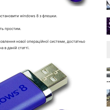
 встановити windows 8 з флешки.
ить простим.
новлення нової операційної системи, достатньо
а в даній статті.