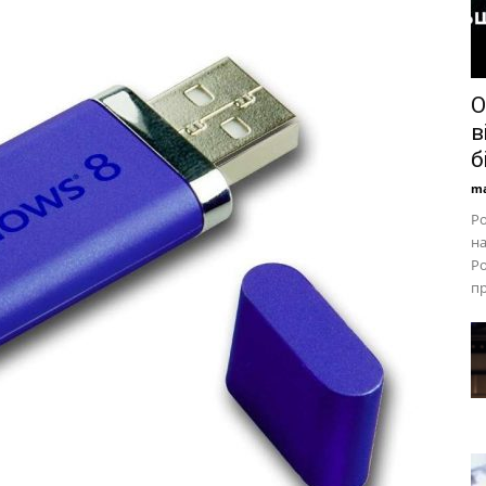
О
в
б
ma
Ро
на
Ро
пр