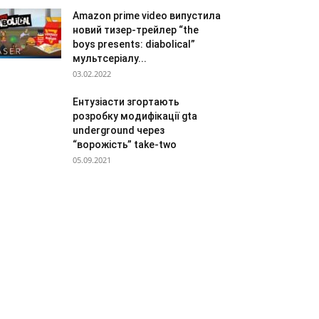
Amazon prime video випустила
новий тизер-трейлер “the
boys presents: diabolical”
мультсеріалу...
03.02.2022
Ентузіасти згортають
розробку модифікації gta
underground через
“ворожість” take-two
05.09.2021