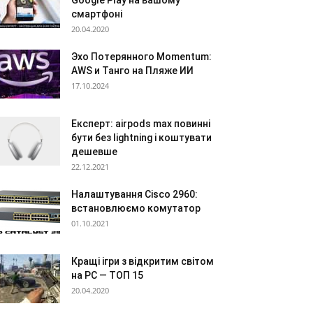
Google Play на вашому
смартфоні
20.04.2020
Эхо Потерянного Momentum:
AWS и Танго на Пляже ИИ
17.10.2024
Експерт: airpods max повинні
бути без lightning і коштувати
дешевше
22.12.2021
Налаштування Cisco 2960:
встановлюємо комутатор
01.10.2021
Кращі ігри з відкритим світом
на PC — ТОП 15
20.04.2020