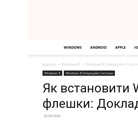
WINDOWS
ANDROID
APPLE
I
додому
Windows 8
Windows 8,Операційні Сист
Windows 8
Windows 8,Операційні Системи
Як встановити 
флешки: Доклад
20.04.2020