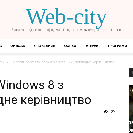
Web-city
Багато корисної інформації про компьютери і не тільки
OS
ONROAD
Е ПОРАДНИК
ЗАЛІЗО
ІНТЕРНЕТ
ПРОГРАМИ
еми
Як встановити Windows 8 з флешки: Докладне керівництво
Windows 8 з
не керівництво
129