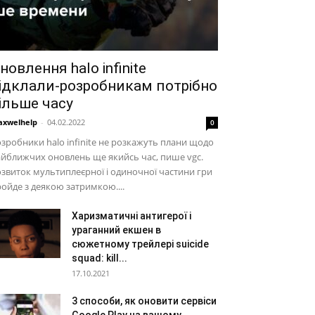
новлення halo infinite
ідклали-розробникам потрібно
ільше часу
xwelhelp
-
04.02.2022
0
зробники halo infinite не розкажуть плани щодо
йближчих оновлень ще якийсь час, пише vgc.
звиток мультиплеєрної і одиночної частини гри
ойде з деякою затримкою....
Харизматичні антигерої і
ураганний екшен в
сюжетному трейлері suicide
squad: kill...
17.10.2021
3 способи, як оновити сервіси