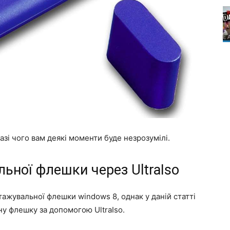
азі чого вам деякі моменти буде незрозумілі.
ьної флешки через UltraIso
тажувальної флешки windows 8, однак у даній статті
ну флешку за допомогою UltraIso.