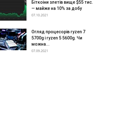
Біткоіни злетів вище $55 тис.
— майже на 10% за добу
07.10.2021
Огляд процесорів ryzen 7
5700g і ryzen 5 5600g. Чи
можна...
07.09.2021