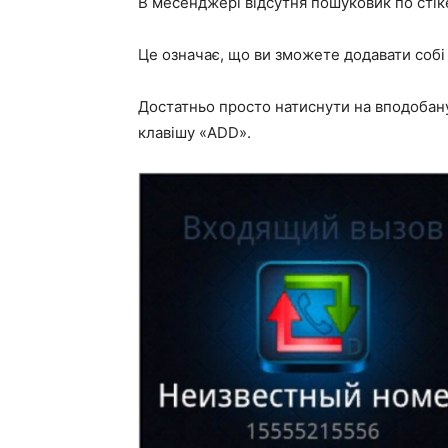
В месенджері відсутня пошуковик по стік
Це означає, що ви зможете додавати собі т
Достатньо просто натиснути на вподобану
клавішу «ADD».