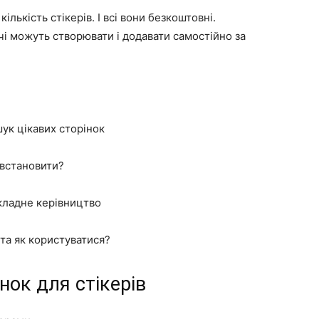
лькість стікерів. І всі вони безкоштовні.
чі можуть створювати і додавати самостійно за
шук цікавих сторінок
 встановити?
кладне керівництво
 та як користуватися?
нок для стікерів