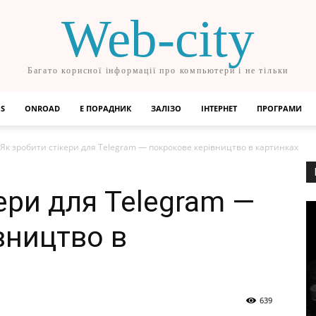
Web-city
Багато корисної інформації про компьютери і не тільки
OS
ONROAD
Е ПОРАДНИК
ЗАЛІЗО
ІНТЕРНЕТ
ПРОГРАМИ
Як зробити стікери для Telegram — покрокове керівництво в картинках
ери для Telegram —
вництво в
639