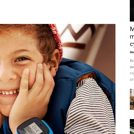
M
m
с
ma
Ви
в
го
ог