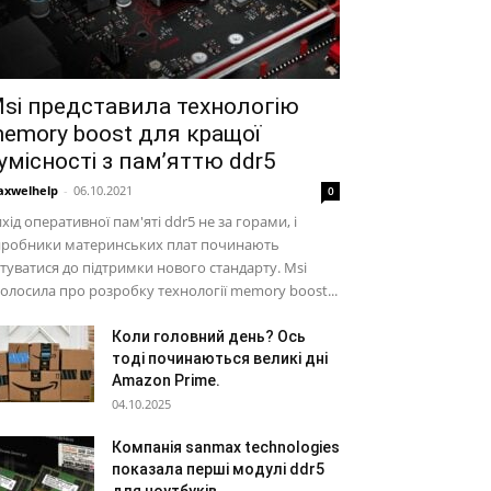
si представила технологію
emory boost для кращої
умісності з пам’яттю ddr5
xwelhelp
-
06.10.2021
0
хід оперативної пам'яті ddr5 не за горами, і
иробники материнських плат починають
туватися до підтримки нового стандарту. Msi
олосила про розробку технології memory boost...
Коли головний день? Ось
тоді починаються великі дні
Amazon Prime.
04.10.2025
Компанія sanmax technologies
показала перші модулі ddr5