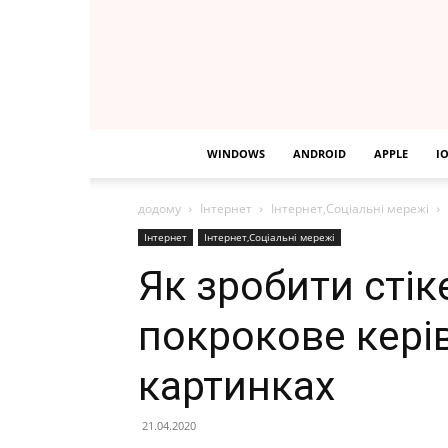
WINDOWS
ANDROID
APPLE
I
додому
Інтернет
Інтернет,Соціальні мережі
Інтернет
Інтернет,Соціальні мережі
Як зробити стік
покрокове кері
картинках
21.04.2020