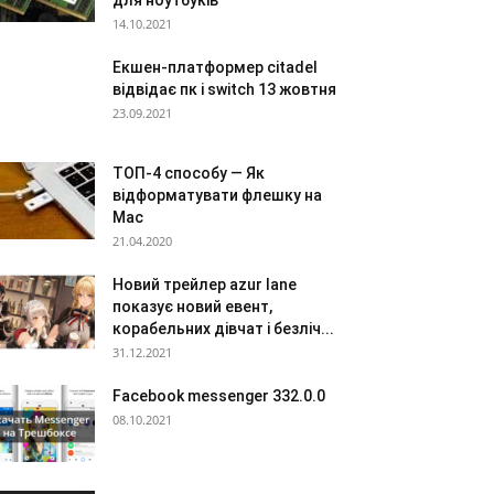
для ноутбуків
14.10.2021
Екшен-платформер citadel
відвідає пк і switch 13 жовтня
23.09.2021
ТОП-4 способу — Як
відформатувати флешку на
Mac
21.04.2020
Новий трейлер azur lane
показує новий евент,
корабельних дівчат і безліч...
31.12.2021
Facebook messenger 332.0.0
08.10.2021