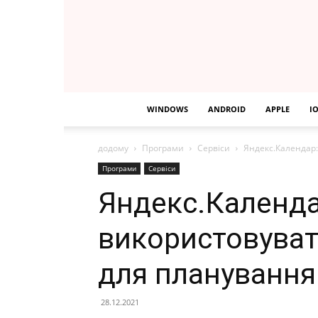
WINDOWS
ANDROID
APPLE
I
додому
Програми
Сервіси
Яндекс.Календар:
Програми
Сервіси
Яндекс.Календа
використовуват
для планування
28.12.2021