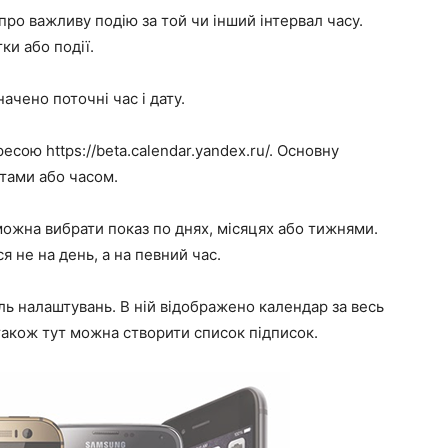
ро важливу подію за той чи інший інтервал часу.
ки або події.
чено поточні час і дату.
есою https://beta.calendar.yandex.ru/. Основну
атами або часом.
можна вибрати показ по днях, місяцях або тижнями.
я не на день, а на певний час.
ель налаштувань. В ній відображено календар за весь
. також тут можна створити список підписок.