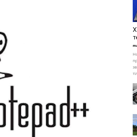
Х
т
ma
Но
пр
зв
ті