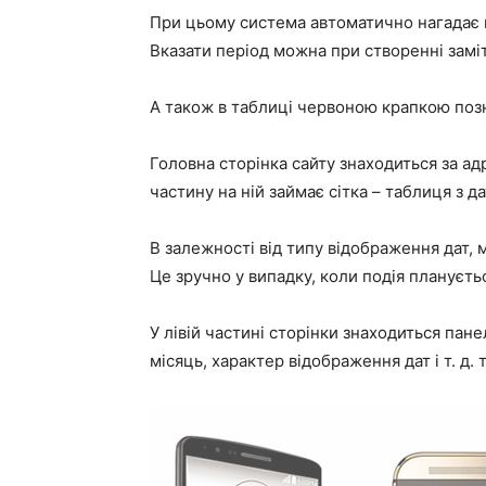
При цьому система автоматично нагадає п
Вказати період можна при створенні заміт
А також в таблиці червоною крапкою позна
Головна сторінка сайту знаходиться за адр
частину на ній займає сітка – таблиця з д
В залежності від типу відображення дат, 
Це зручно у випадку, коли подія плануєтьс
У лівій частині сторінки знаходиться пан
місяць, характер відображення дат і т. д