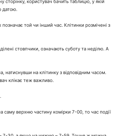
у сторінку, користувач бачить таблицю, у якій
ю датою.
их позначає той чи інший час. Клітинки розмічені з
ілені стовпчики, означають суботу та неділю. А
а, натиснувши на клітинку з відповідним часом.
вач клікає теж важливо.
.
а саму верхню частину комірки 7-00, то час події
– 7-30, а якщо на нижню – 7-59. Точне ж можна