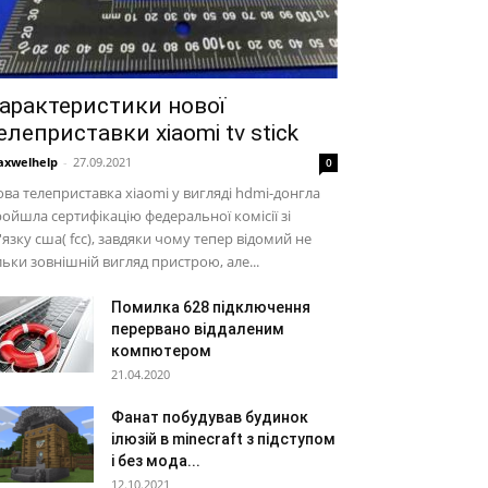
арактеристики нової
елеприставки xiaomi tv stick
xwelhelp
-
27.09.2021
0
ва телеприставка xiaomi у вигляді hdmi-донгла
ойшла сертифікацію федеральної комісії зі
'язку сша( fcc), завдяки чому тепер відомий не
льки зовнішній вигляд пристрою, але...
Помилка 628 підключення
перервано віддаленим
компютером
21.04.2020
Фанат побудував будинок
ілюзій в minecraft з підступом
і без мода...
12.10.2021