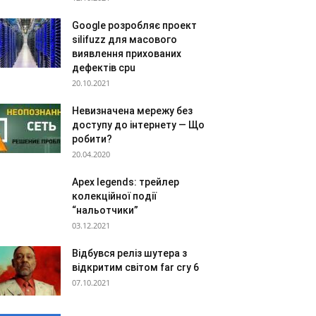
Google розробляє проект
silifuzz для масового
виявлення прихованих
дефектів cpu
20.10.2021
Невизначена мережу без
доступу до інтернету — Що
робити?
20.04.2020
Apex legends: трейлер
колекційної події
“нальотчики”
03.12.2021
Відбувся реліз шутера з
відкритим світом far cry 6
07.10.2021