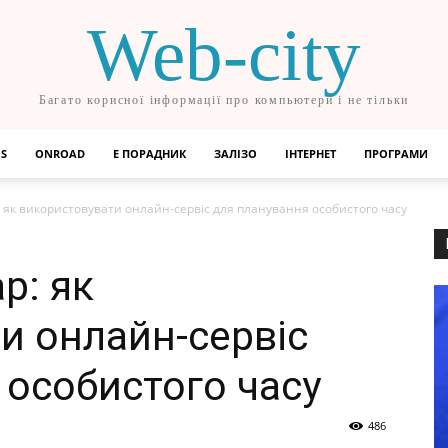
Web-city
Багато корисної інформації про компьютери і не тільки
OS
ONROAD
Е ПОРАДНИК
ЗАЛІЗО
ІНТЕРНЕТ
ПРОГРАМИ
 як використовувати онлайн-сервіс для планування особистого часу
р: як
и онлайн-сервіс
 особистого часу
486