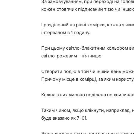
За замовчуванням, при переході на головн
кожен стовпчик підписаний тією чи іншо
І розділений на рівні комірки, кожна з як
інтервалом в 1 годину.
При цьому світло-блакитним кольором вид
світло-рожевим – п’ятницю.
Створити подію в той чи інший день можн
Причому місце в комірці, за яким користу
Кожна з них умовно поділена по хвилинах
Таким чином, якщо клікнути, наприклад, н
буде вказано як 7-01.
Якщо ж клацнути на центральну частину 