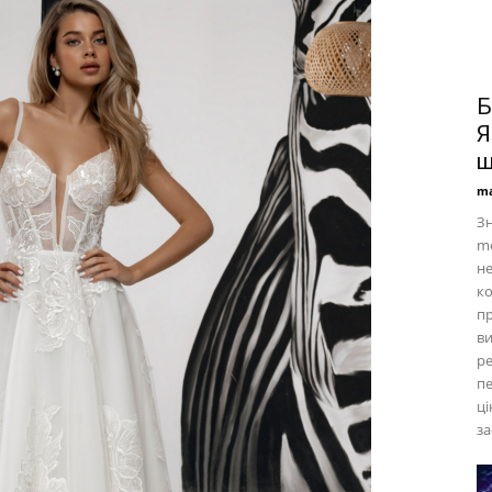
Б
Я
щ
ma
Зн
mo
не
к
пр
ви
ре
пе
ці
з