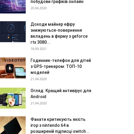
побудови графіків онлайн
20.04.2020
Доходи майнер ефіру
знижуються-повернення
вкладень в ферму з geforce
rtx 3080...
18.09.2021
Годинник-телефон для дітей
з GPS-трекером: ТОП-10
моделей
21.04.2020
Огляд: Кращий антивірус для
Android
21.04.2020
Фанати критикують якість
ігор з nintendo 64 в
розширеній підписці switch...