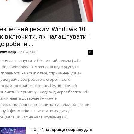
езпечний режим Windows 10:
к включити, як налаштувати і
о робити,...
xwelhelp
-
20.04.2020
0
аючи, як запустити безпечний режим (safe
de) в Windows 10, можна швидко усунути
справності на компютері, спричинені діями
ористувача або роботою стороннього
ограмного забезпечення. Ну, або хоча б
значити їх причину. Іноді вхід через безпечний
жим навіть дозволяє уникнути
ревстановлення операційної системи, зберігши
нну інформацію на системному диску і
аощадивши час на налаштування ПК.
ТОП-4 найкращих сервісу для