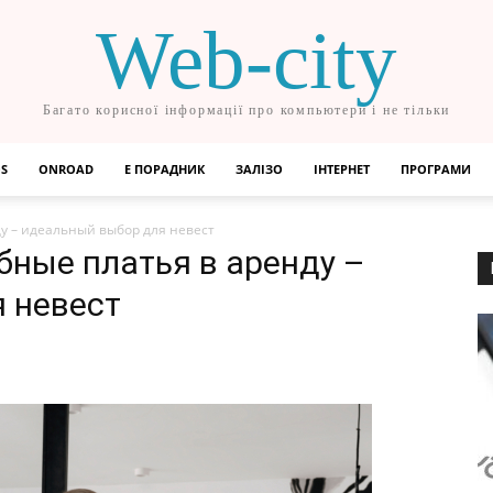
Web-city
Багато корисної інформації про компьютери і не тільки
OS
ONROAD
Е ПОРАДНИК
ЗАЛІЗО
ІНТЕРНЕТ
ПРОГРАМИ
у – идеальный выбор для невест
ные платья в аренду –
 невест