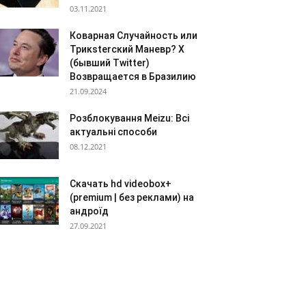
03.11.2021
Коварная Случайность или
Трикsterский Маневр? X
(бывший Twitter)
Возвращается в Бразилию
21.09.2024
Розблокування Meizu: Всі
актуальні способи
08.12.2021
Скачать hd videobox+
(premium | без реклами) на
андроїд
27.09.2021