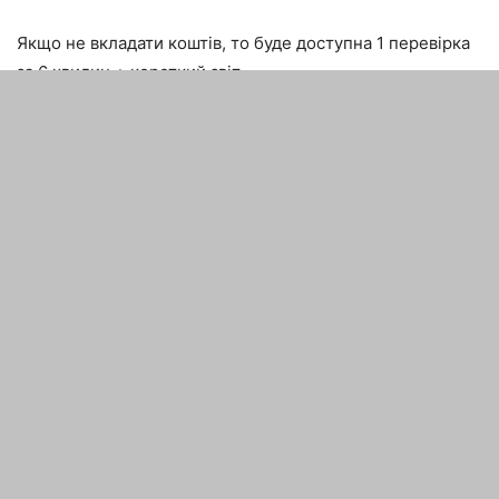
Якщо не вкладати коштів, то буде доступна 1 перевірка
за 6 хвилин + короткий звіт.
Вставляєте вихідний матеріал або прикріплюєте файл з
текстів, а потім тиснете на перевірку. Чекаєте
завершення і на цьому процес закінчено.