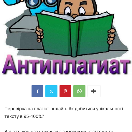
Перевірка на плагіат онлайн. Як добитися унікальності
тексту в 95-100%?
Всі, хто хоч раз стикався з замовними статтями та