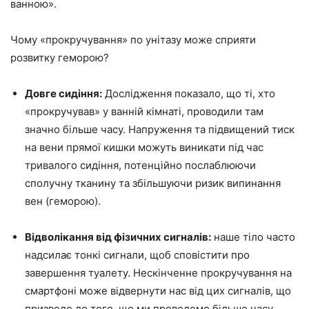
ванною».
Чому «прокручування» по унітазу може сприяти
розвитку геморою?
Довге сидіння:
Дослідження показало, що ті, хто
«прокручував» у ванній кімнаті, проводили там
значно більше часу. Напруження та підвищений тиск
на вени прямої кишки можуть виникати під час
тривалого сидіння, потенційно послаблюючи
сполучну тканину та збільшуючи ризик випинання
вен (геморою).
Відволікання від фізичних сигналів:
наше тіло часто
надсилає тонкі сигнали, щоб сповістити про
завершення туалету. Нескінченне прокручування на
смартфоні може відвернути нас від цих сигналів, що
призведе до того, що ми проведемо більше часу,