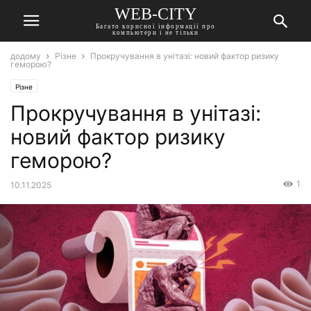
WEB-CITY
Багато корисної інформації про
компьютери і не тільки
додому
Різне
Прокручування в унітазі: новий фактор ризику
геморою?
Різне
Прокручування в унітазі:
новий фактор ризику
геморою?
1
10.11.2025