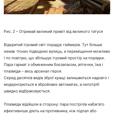
Рис. 2 – Отримай великий привіт від великого татуся
Відкритий ігровий світ порадує геймерів. Тут більше
немає тісних підводних вулиць, а переміщення можливо
і по повітрю, що збільшує ігровий простір на порядки.
Пара гармат з обмеженим боєзапасом, аптечки, їжа і
плазміди – весь арсенал героя.
Серед десятків видів зброї кращі залишаються надовго і
модернізуються в збройових автоматах, а непотріб
швидко відбраковується.
Плазміди відійшли в сторону: пара пострілів набагато
ефективніше діють на противника, ніж підпал або