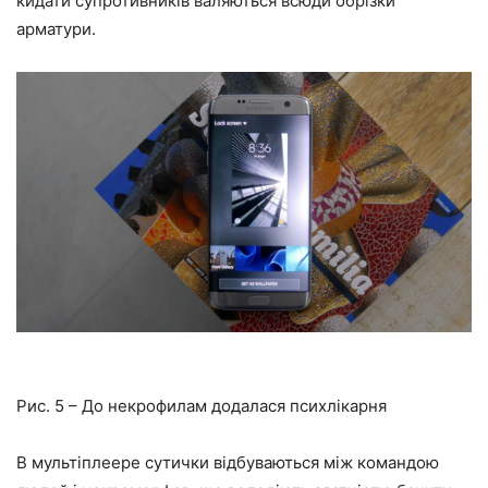
кидати супротивників валяються всюди обрізки
арматури.
Рис. 5 – До некрофилам додалася психлікарня
В мультіплеере сутички відбуваються між командою