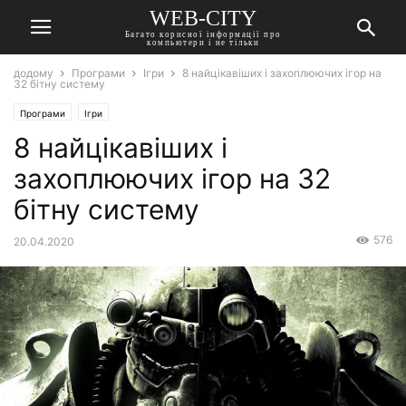
WEB-CITY
Багато корисної інформації про
компьютери і не тільки
додому
Програми
Ігри
8 найцікавіших і захоплюючих ігор на
32 бітну систему
Програми
Ігри
8 найцікавіших і
захоплюючих ігор на 32
бітну систему
576
20.04.2020