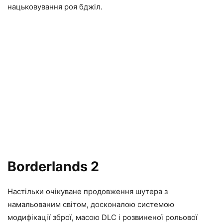
нацьковування роя бджіл.
Borderlands 2
Настільки очікуване продовження шутера з
намальованим світом, досконалою системою
модифікації зброї, масою DLC і розвиненої рольової