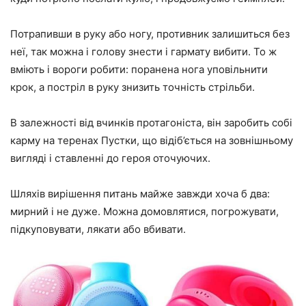
Потрапивши в руку або ногу, противник залишиться без
неї, так можна і голову знести і гармату вибити. То ж
вміють і вороги робити: поранена нога уповільнити
крок, а постріл в руку знизить точність стрільби.
В залежності від вчинків протагоніста, він заробить собі
карму на теренах Пустки, що відіб’ється на зовнішньому
вигляді і ставленні до героя оточуючих.
Шляхів вирішення питань майже завжди хоча б два:
мирний і не дуже. Можна домовлятися, погрожувати,
підкуповувати, лякати або вбивати.