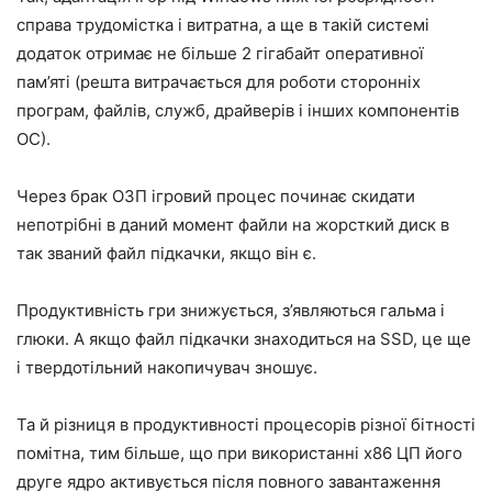
справа трудомістка і витратна, а ще в такій системі
додаток отримає не більше 2 гігабайт оперативної
пам’яті (решта витрачається для роботи сторонніх
програм, файлів, служб, драйверів і інших компонентів
ОС).
Через брак ОЗП ігровий процес починає скидати
непотрібні в даний момент файли на жорсткий диск в
так званий файл підкачки, якщо він є.
Продуктивність гри знижується, з’являються гальма і
глюки. А якщо файл підкачки знаходиться на SSD, це ще
і твердотільний накопичувач зношує.
Та й різниця в продуктивності процесорів різної бітності
помітна, тим більше, що при використанні x86 ЦП його
друге ядро активується після повного завантаження