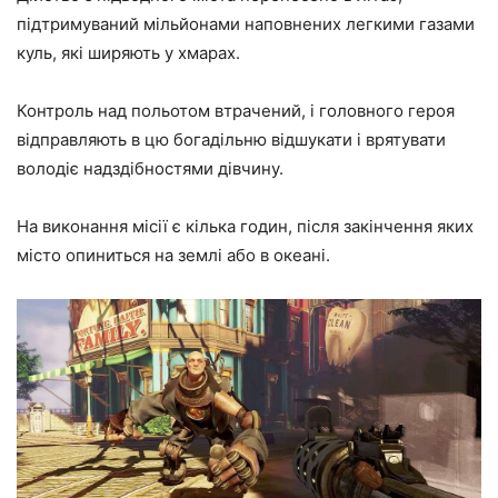
підтримуваний мільйонами наповнених легкими газами
куль, які ширяють у хмарах.
Контроль над польотом втрачений, і головного героя
відправляють в цю богадільню відшукати і врятувати
володіє надздібностями дівчину.
На виконання місії є кілька годин, після закінчення яких
місто опиниться на землі або в океані.