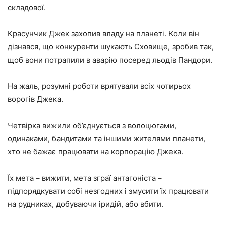
складової.
Красунчик Джек захопив владу на планеті. Коли він
дізнався, що конкуренти шукають Сховище, зробив так,
щоб вони потрапили в аварію посеред льодів Пандори.
На жаль, розумні роботи врятували всіх чотирьох
ворогів Джека.
Четвірка вижили об’єднується з волоцюгами,
одинаками, бандитами та іншими жителями планети,
хто не бажає працювати на корпорацію Джека.
Їх мета – вижити, мета зграї антагоніста –
підпорядкувати собі незгодних і змусити їх працювати
на рудниках, добуваючи іридій, або вбити.