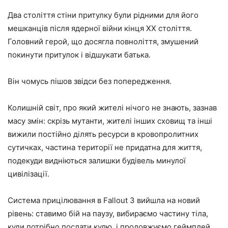
Два століття стіни притулку були рідними для його
мешканців після ядерної війни кінця XX століття.
Головний герой, що досягла повноліття, змушений
покинути притулок і відшукати батька.
Він чомусь пішов звідси без попередження.
Колишній світ, про який жителі нічого не знають, зазнав
масу змін: скрізь мутанти, жителі інших сховищ та інші
вижили постійно ділять ресурси в кровопролитних
сутичках, частина території не придатна для життя,
подекуди видніються залишки будівель минулої
цивілізації.
Система прицілювання в Fallout 3 вийшла на новий
рівень: ставимо бій на паузу, вибираємо частину тіла,
куди потрібно послати кулю, і продовжуємо геймплей.