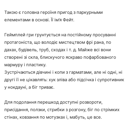
Такою є головна героїня пригод з паркурными
елементами в основі. Її ім’я Фейт.
Геймплей гри грунтується на постійному просуванні
протагоніста, що володіє мистецтвом фрі рана, по
дахах, будівель, труб, сходах і т. д. Майже всі вони
створені зі скла, блискучого яскраво пофарбованого
мармуру і пластику.
Зустрічаються дівчині і копи з гарматами, але ні одні, ні
другі її не цікавлять: хук зліва або підсічка і супротивник
у нокдауні, а біг триває.
Для подолання перешкод доступні розвороти,
присідання, ползки, стрибки з розгону, біг по стрімких
стінах, ковзання по мотузках і, мабуть, це все.