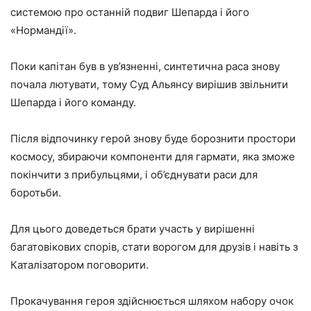
системою про останній подвиг Шепарда і його
«Нормандії».
Поки капітан був в ув’язненні, синтетична раса знову
почала лютувати, тому Суд Альянсу вирішив звільнити
Шепарда і його команду.
Після відпочинку герой знову буде борознити простори
космосу, збираючи компоненти для гармати, яка зможе
покінчити з прибульцями, і об’єднувати раси для
боротьби.
Для цього доведеться брати участь у вирішенні
багатовікових спорів, стати ворогом для друзів і навіть з
Каталізатором поговорити.
Прокачування героя здійснюється шляхом набору очок