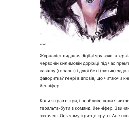
Журналіст видання digital spy взяв інтерв
червоній килимовій доріжці під час прем’є
кавіллу (геральт) і джої беті (лютик) зад
фаворитка? генрі відповів, що читаючи кни
йенніфер.
Коли я грав в ігри, і особливо коли я чит
геральта-бути в команді йенніфер. Звичай
захочеш. Ось чому ігри-це круто. Але наві