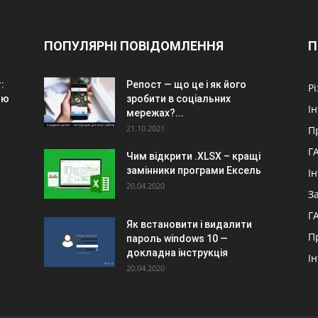
ПОПУЛЯРНІ ПОВІДОМЛЕННЯ
П
:
Репост — що це і як його
Р
ою
зробити в соціальних
І
мережах?...
21.10.2021
П
Г
Чим відкрити .XLSX – кращі
замінники програми Ексель
І
20.04.2020
З
Г
Як встановити і видалити
П
пароль windows 10 —
докладна інструкція
І
20.04.2020