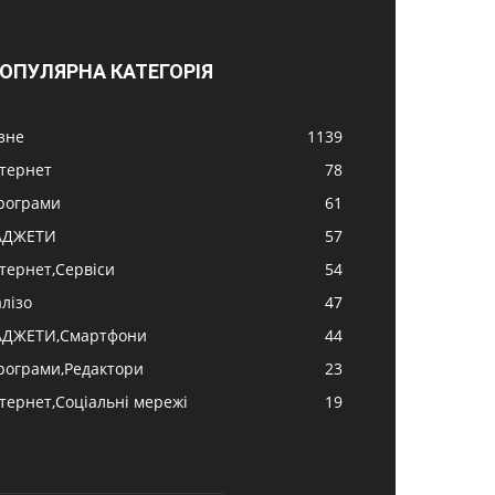
ОПУЛЯРНА КАТЕГОРІЯ
ізне
1139
нтернет
78
рограми
61
АДЖЕТИ
57
нтернет,Сервіси
54
алізо
47
АДЖЕТИ,Смартфони
44
рограми,Редактори
23
нтернет,Соціальні мережі
19