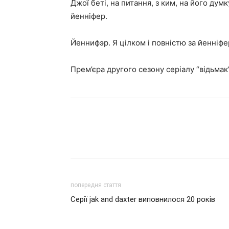
Джої беті, на питання, з ким, на його дум
йенніфер.
Йеннифэр. Я цілком і повністю за йенніфе
Прем’єра другого сезону серіалу “відьмак
попередня стаття
Серії jak and daxter виповнилося 20 років