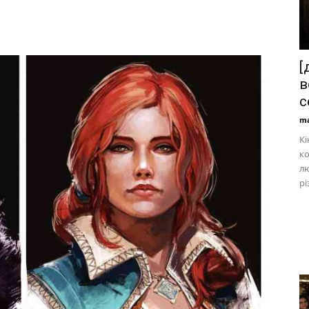
[
в
с
ma
Кі
ко
лю
рі