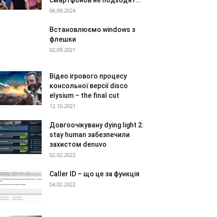
смартфонов не подходят...
06.09.2024
Встановлюємо windows з
флешки
02.09.2021
Відео ігрового процесу
консольної версії disco
elysium – the final cut
12.10.2021
Довгоочікувану dying light 2:
stay human забезпечили
захистом denuvo
02.02.2022
Caller ID – що це за функція
04.02.2022