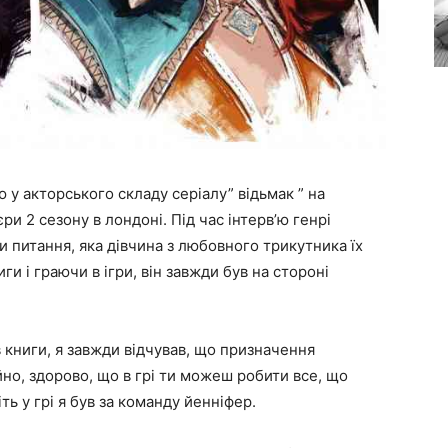
’ю у акторського складу серіалу” відьмак ” на
ри 2 сезону в лондоні. Під час інтерв’ю генрі
али питання, яка дівчина з любовного трикутника їх
ги і граючи в ігри, він завжди був на стороні
ав книги, я завжди відчував, що призначення
но, здорово, що в грі ти можеш робити все, що
ть у грі я був за команду йенніфер.