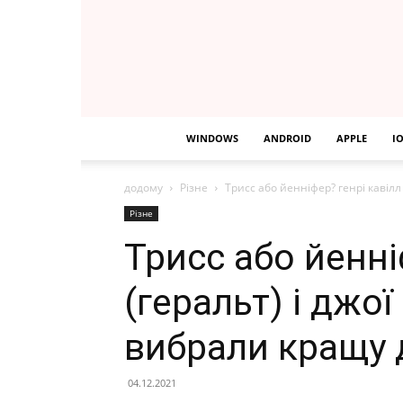
WINDOWS
ANDROID
APPLE
I
додому
Різне
Трисс або йенніфер? генрі кавілл 
Різне
Трисс або йенні
(геральт) і джої
вибрали кращу 
04.12.2021