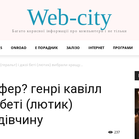
Web-city
Багато корисної інформації про компьютери і не тільки
OS
ONROAD
Е ПОРАДНИК
ЗАЛІЗО
ІНТЕРНЕТ
ПРОГРАМИ
(геральт) і джої беті (лютик) вибрали кращу...
фер? генрі кавілл
 беті (лютик)
дівчину
237