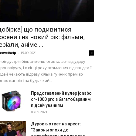
добірка] що подивитися
осени і на новий рік: фільми,
еріали, аніме....
xwelhelp
-
15.09.2021
0
ноіндустрія більш-менш оговталася від удару
ронавірусу, і в кінці року втомлених від пандемії
дей чекають відразу кілька гучних прем'єр
зних жанрів і на будь-який...
Представлений кулер jonsbo
cr-1000 pro з багатобарвним
підсвічуванням
03.09.2021
Дуров в ответ на арест:
“Законы эпохи до