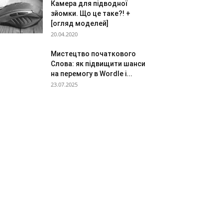
Камера для підводної
зйомки. Що це таке?! +
[огляд моделей]
20.04.2020
Мистецтво початкового
Слова: як підвищити шанси
на перемогу в Wordle і...
23.07.2025