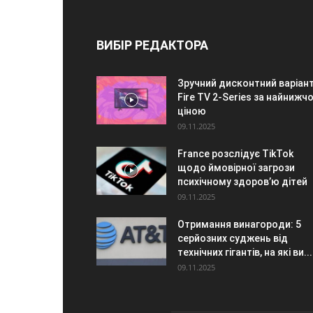
ВИБІР РЕДАКТОРА
Зручний дисконтний варіант
Fire TV 2-Series за найнижч
ціною
09.11.2025
France розслідує TikTok
щодо ймовірної загрози
психічному здоров’ю дітей
09.11.2025
Отримання винагороди: 5
серйозних суджень від
технічних гігантів, на які ви...
09.11.2025