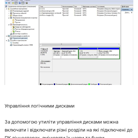
Управління логічними дисками
За допомогою утиліти управління дисками можна
включати і відключати різні розділи на які підключені до
ПК вінчестерах, змінювати їх назви та букви.