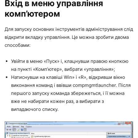
Вхід в меню управління
комп’ютером
Для запуску основних інструментів адміністрування слід
відкрити вкладку управління. Це можна зробити двома
способами:
Увійти в меню «Пуск» і, клацнувши правою кнопкою
на пункті «Комп’ютер», вибрати «управління»;
Натиснувши на клавіші Win» і «R», відкривши вікно
виконання команд і ввівши compmgmtlauncher. Після
першого запуску команда збережеться, і її можна
вже не набирати кожен раз, а вибирати з
випадаючого списку.