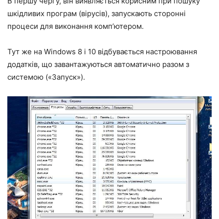
В першу чергу, він виявляється корисним при пошуку
шкідливих програм (вірусів), запускають сторонні
процеси для виконання комп’ютером.
Тут же на Windows 8 і 10 відбувається настроювання
додатків, що завантажуються автоматично разом з
системою («Запуск»).