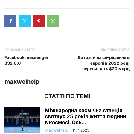
попередня стаття
наступна стаття
Facebook messenger
Витрати на ші-рішення в
332.0.0
європі в 2022 році
перевищать $20 млрд
maxwelhelp
СТАТТІ ПО ТЕМІ
Міжнародна космічна станція
святкує 25 років життя людини
в космосі. Ось...
maxwelhelp
-
11.11.2025