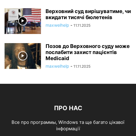
Верховний суд вирішуватиме, чи
вкидати тисячі бюлетенів
maxwelhelp
-
11.11.2025
Позов до Верховного суду може
послабити захист пацієнтів
Medicaid
maxwelhelp
-
11.11.2025
ПРО НАС
Все про программы, Windows та ще багато цікавої
інформації