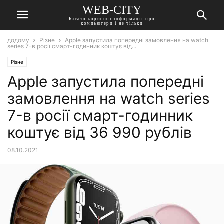
WEB-CITY
Багато корисної інформації про
компьютери і не тільки
додому
Різне
Apple запустила попередні замовлення на watch
series 7-в росії смарт-годинник коштує від...
Різне
Apple запустила попередні
замовлення на watch series
7-в росії смарт-годинник
коштує від 36 990 рублів
08.10.2021