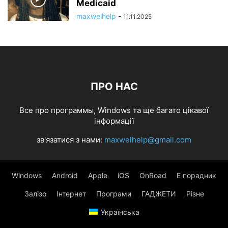
Medicaid
maxwelhelp
-
11.11.2025
ПРО НАС
Все про программы, Windows та ще багато цікавої
інформації
зв'язатися з нами:
maxwelhelp@gmail.com
Windows
Android
Apple
iOS
OnRoad
Е порадник
Залізо
Інтернет
Програми
ГАДЖЕТИ
Різне
Українська