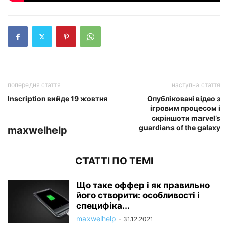
попередня стаття
наступна стаття
Inscription вийде 19 жовтня
Опубліковані відео з
ігровим процесом і
скріншоти marvel’s
guardians of the galaxy
maxwelhelp
СТАТТІ ПО ТЕМІ
Що таке оффер і як правильно
його створити: особливості і
специфіка...
maxwelhelp
-
31.12.2021