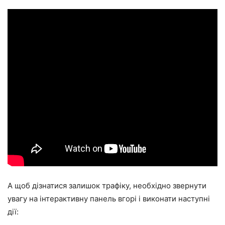
А щоб дізнатися залишок трафіку, необхідно звернути
увагу на інтерактивну панель вгорі і виконати наступні
дії: