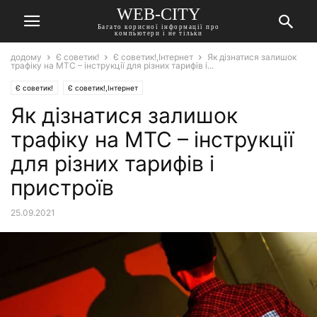
WEB-CITY
Багато корисної інформації про
компьютери і не тільки
додому
Є советик!
Є советик!,Інтернет
Як дізнатися залишок
трафіку на МТС – інструкції для різних тарифів і...
Є советик!
Є советик!,Інтернет
Як дізнатися залишок
трафіку на МТС – інструкції
для різних тарифів і
пристроїв
25.09.2021