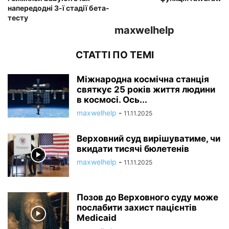
напередодні 3-ї стадії бета-
тесту
maxwelhelp
СТАТТІ ПО ТЕМІ
Міжнародна космічна станція
святкує 25 років життя людини
в космосі. Ось...
maxwelhelp
-
11.11.2025
Верховний суд вирішуватиме, чи
вкидати тисячі бюлетенів
maxwelhelp
-
11.11.2025
Позов до Верховного суду може
послабити захист пацієнтів
Medicaid