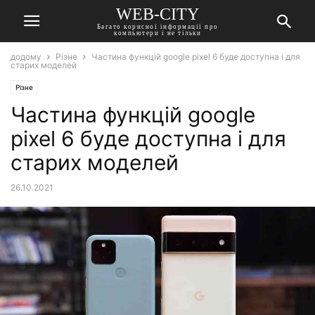
WEB-CITY
Багато корисної інформації про
компьютери і не тільки
додому
Різне
Частина функцій google pixel 6 буде доступна і для
старих моделей
Різне
Частина функцій google
pixel 6 буде доступна і для
старих моделей
26.10.2021