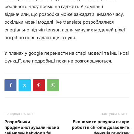
реального часу прямо на гаджеті. У компанії
відзначили, що розробка може зажадати чимало часу,
оскільки мовні моделі live translate розроблялися
спеціально під чіп tensor, а для минулих моделей pixel
потрібно повна адаптація з нуля.
У планах у google перенести на старі моделі та інші нові
функції, але подробиці поки не розголошуються.
попередня стаття
наступна стаття
Розробники
Економити ресурси пк при
продемонстрували новий
роботі в chrome дозволить
геймплей babylon’s fall
функція rawdraw