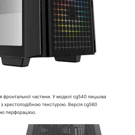
я фронтальної частини. У моделі cg540 лицьова
а з хрестоподібною текстурою. Версія cg560
ою перфорацією.