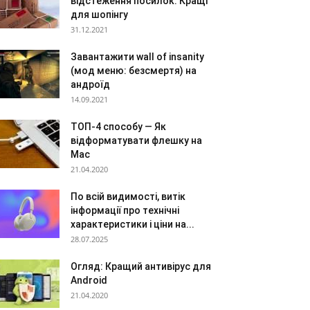
відстеження посилок: Кращі
для шопінгу
31.12.2021
Завантажити wall of insanity
(мод меню: безсмертя) на
андроїд
14.09.2021
ТОП-4 способу — Як
відформатувати флешку на
Mac
21.04.2020
По всій видимості, витік
інформації про технічні
характеристики і ціни на...
28.07.2025
Огляд: Кращий антивірус для
Android
21.04.2020