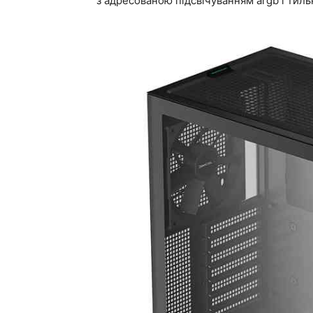
з адресованою підсвічуванням argb і тиль