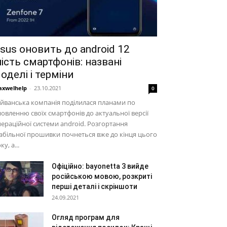
sus оновить до android 12
ість смартфонів: названі
оделі і терміни
xwelhelp
-
23.10.2021
0
йванська компанія поділилася планами по
овленню своїх смартфонів до актуальної версії
ераційної системи android. Розгортання
абільної прошивки почнеться вже до кінця цього
ку, а...
Офіційно: bayonetta 3 вийде
російською мовою, розкриті
перші деталі і скріншоти
24.09.2021
Огляд програм для