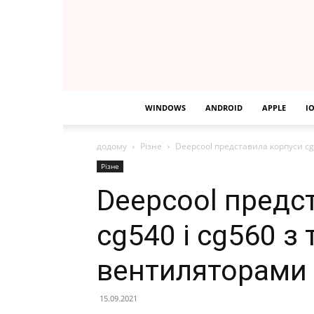
WINDOWS
ANDROID
APPLE
I
додому
Різне
Deepcool представила корпуси cg
Різне
Deepcool предс
cg540 і cg560 з
вентиляторами
15.09.2021