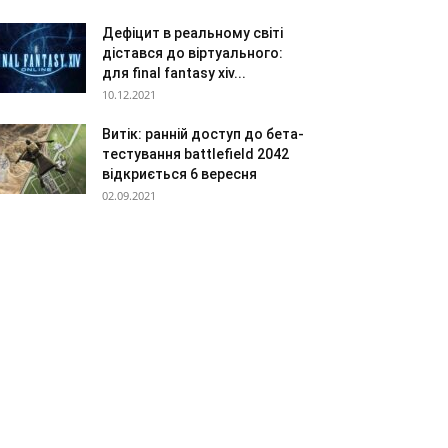
Дефіцит в реальному світі
дістався до віртуального:
для final fantasy xiv...
10.12.2021
Витік: ранній доступ до бета-
тестування battlefield 2042
відкриється 6 вересня
02.09.2021