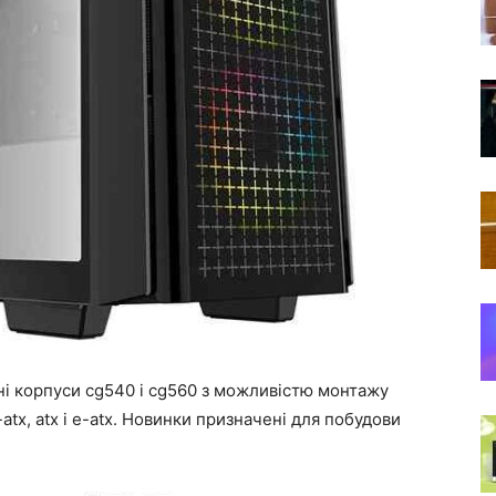
ні корпуси cg540 і cg560 з можливістю монтажу
atx, atx і e-atx. Новинки призначені для побудови