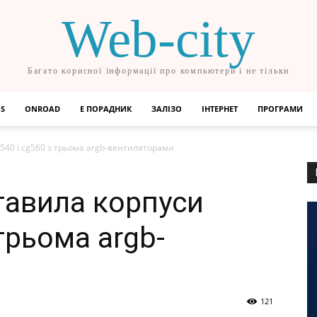
Web-city
Багато корисної інформації про компьютери і не тільки
OS
ONROAD
Е ПОРАДНИК
ЗАЛІЗО
ІНТЕРНЕТ
ПРОГРАМИ
540 і cg560 з трьома argb-вентиляторами
тавила корпуси
 трьома argb-
121