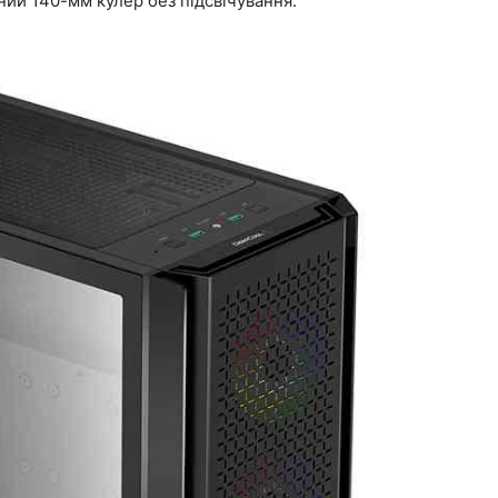
ний 140-мм кулер без підсвічування.