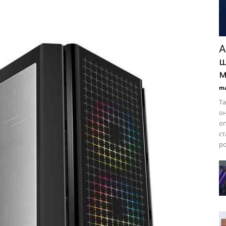
A
ш
м
ma
Та
он
оп
ст
ро