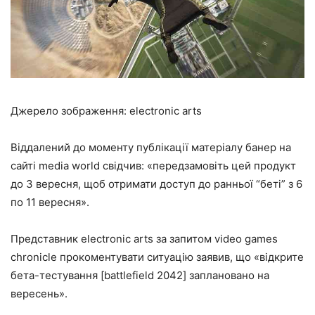
Джерело зображення: electronic arts
Віддалений до моменту публікації матеріалу банер на
сайті media world свідчив: «передзамовіть цей продукт
до 3 вересня, щоб отримати доступ до ранньої “беті” з 6
по 11 вересня».
Представник electronic arts за запитом video games
chronicle прокоментувати ситуацію заявив, що «відкрите
бета-тестування [battlefield 2042] заплановано на
вересень».