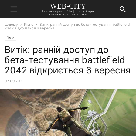
WEB-CITY
Багато корисної інформації про
компьютери і не тільки
додому
Різне
Витік: ранній доступ до бета-тестування battlefield
2042 відкриється 6 вересня
Різне
Витік: ранній доступ до
бета-тестування battlefield
2042 відкриється 6 вересня
02.09.2021