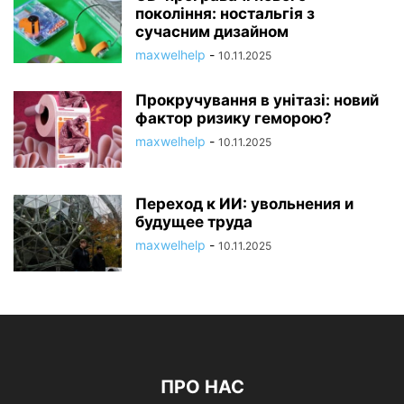
покоління: ностальгія з
сучасним дизайном
maxwelhelp
-
10.11.2025
Прокручування в унітазі: новий
фактор ризику геморою?
maxwelhelp
-
10.11.2025
Переход к ИИ: увольнения и
будущее труда
maxwelhelp
-
10.11.2025
ПРО НАС