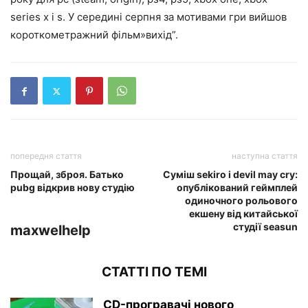
series x і s. У середині серпня за мотивами гри вийшов
короткометражний фільм»вихід”.
попередня стаття
наступна стаття
Прощай, зброя. Батько
Суміш sekiro і devil may cry:
pubg відкрив нову студію
опублікований геймплей
одиночного рольового
екшену від китайської
студії seasun
maxwelhelp
СТАТТІ ПО ТЕМІ
CD-програвачі нового