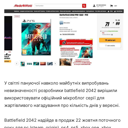
У світлі пануючої навколо майбутніх випробувань
невизначеності розробники battlefield 2042 вирішили
використовувати офіційний мікроблог серії для
жартівливого нагадування про кількість днів у вересні.
Battlefield 2042 надійде в продаж 22 жовтня поточного
року для pc (steam, origin), ps4, ps5, xbox one, xbox