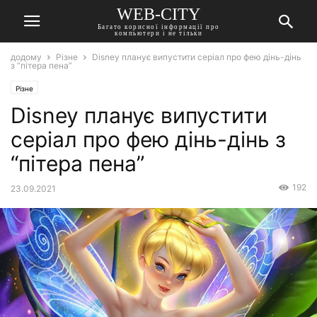
WEB-CITY
Багато корисної інформації про
компьютери і не тільки
додому
Різне
Disney планує випустити серіал про фею дінь-дінь
з “пітера пена”
Різне
Disney планує випустити
серіал про фею дінь-дінь з
“пітера пена”
192
23.09.2021