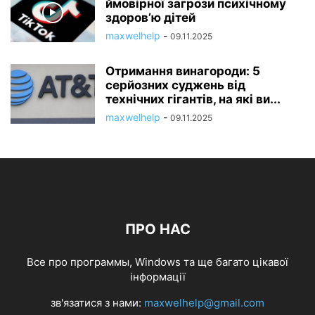
ймовірної загрози психічному
здоров’ю дітей
maxwelhelp
-
09.11.2025
Отримання винагороди: 5
серйозних суджень від
технічних гігантів, на які ви...
maxwelhelp
-
09.11.2025
ПРО НАС
Все про программы, Windows та ще багато цікавої
інформації
зв'язатися з нами:
maxwelhelp@gmail.com