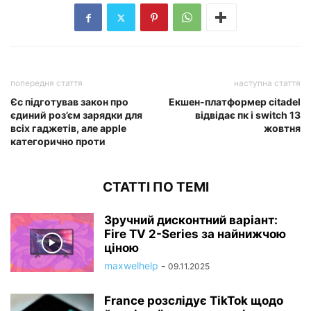
попередня стаття
наступна стаття
Єс підготував закон про
Екшен-платформер citadel
єдиний роз’єм зарядки для
відвідає пк і switch 13
всіх гаджетів, але apple
жовтня
категорично проти
СТАТТІ ПО ТЕМІ
Зручний дисконтний варіант:
Fire TV 2-Series за найнижчою
ціною
maxwelhelp
-
09.11.2025
France розслідує TikTok щодо