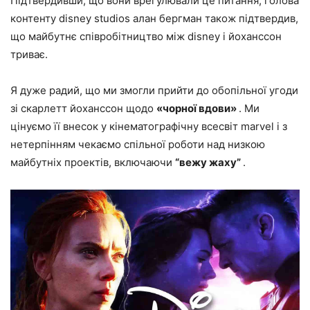
Підтвердивши, що вони врегулювали це питання, голова
контенту disney studios алан бергман також підтвердив,
що майбутнє співробітництво між disney і йоханссон
триває.
Я дуже радий, що ми змогли прийти до обопільної угоди
зі скарлетт йоханссон щодо
«чорної вдови»
. Ми
цінуємо її внесок у кінематографічну всесвіт marvel і з
нетерпінням чекаємо спільної роботи над низкою
майбутніх проектів, включаючи
“вежу жаху”
.