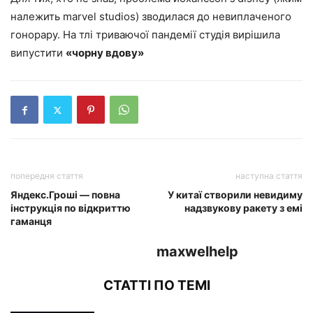
належить marvel studios) зводилася до невиплаченого
гонорару. На тлі триваючої пандемії студія вирішила
випустити
«чорну вдову»
попередня стаття
наступна стаття
Яндекс.Гроші — повна
У китаї створили невидиму
інструкція по відкриттю
надзвукову ракету з емі
гаманця
maxwelhelp
СТАТТІ ПО ТЕМІ