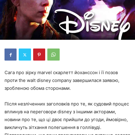
Сага про зірку marvel скарлетт йоханссон і її позов
проти the walt disney company завершилася заявою,
зробленою обома сторонами.
Після незліченних заголовків про те, як судовий процес
вплинув на переговори disney з іншими акторами,
новини про те, що ці двоє прийшли до угоди, ймовірно,
викличуть зітхання полегшення в голлівуді.