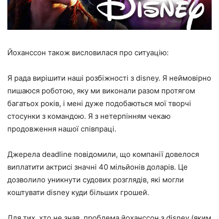
Йоханссон також висловилася про ситуацію:
Я рада вирішити наші розбіжності з disney. Я неймовірно
пишаюся роботою, яку ми виконали разом протягом
багатьох років, і мені дуже подобаються мої творчі
стосунки з командою. Я з нетерпінням чекаю
продовження нашої співпраці.
Джерела deadline повідомили, що компанії довелося
виплатити актрисі значні 40 мільйонів доларів. Це
дозволило уникнути судових розглядів, які могли
коштувати disney куди більших грошей.
Для тих, хто не знав, проблема йоханссон з disney (яким