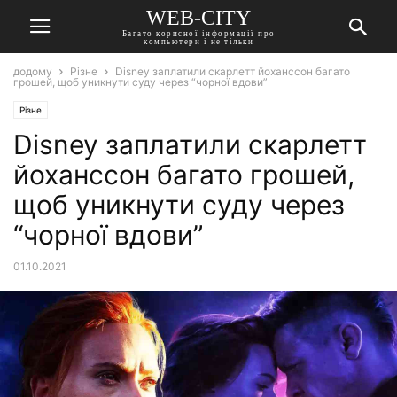
WEB-CITY
Багато корисної інформації про
компьютери і не тільки
додому
Різне
Disney заплатили скарлетт йоханссон багато
грошей, щоб уникнути суду через “чорної вдови”
Різне
Disney заплатили скарлетт
йоханссон багато грошей,
щоб уникнути суду через
“чорної вдови”
01.10.2021