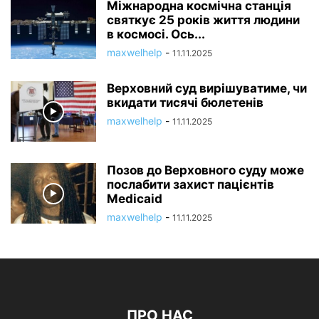
Міжнародна космічна станція
святкує 25 років життя людини
в космосі. Ось...
maxwelhelp
-
11.11.2025
Верховний суд вирішуватиме, чи
вкидати тисячі бюлетенів
maxwelhelp
-
11.11.2025
Позов до Верховного суду може
послабити захист пацієнтів
Medicaid
maxwelhelp
-
11.11.2025
ПРО НАС