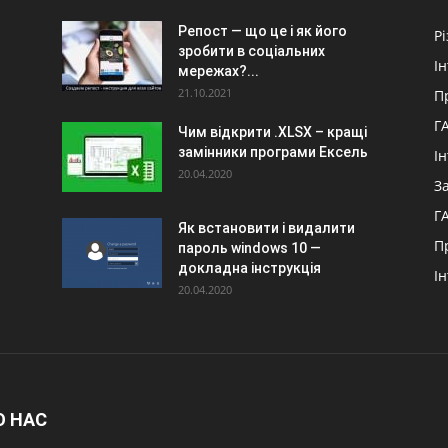
Репост — що це і як його
Р
зробити в соціальних
І
мережах?...
21.10.2021
П
Г
Чим відкрити .XLSX – кращі
замінники програми Ексель
І
20.04.2020
З
Г
Як встановити і видалити
П
пароль windows 10 —
докладна інструкція
І
20.04.2020
О НАС