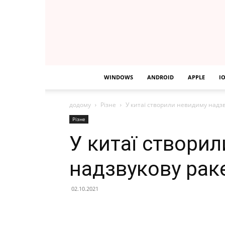
WINDOWS
ANDROID
APPLE
I
додому
Різне
У китаї створили невидиму надзв
Різне
У китаї створи
надзвукову раке
02.10.2021