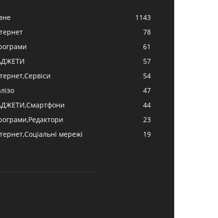
ізне
1143
нтернет
78
рограми
61
АДЖЕТИ
57
нтернет,Сервіси
54
алізо
47
АДЖЕТИ,Смартфони
44
рограми,Редактори
23
нтернет,Соціальні мережі
19