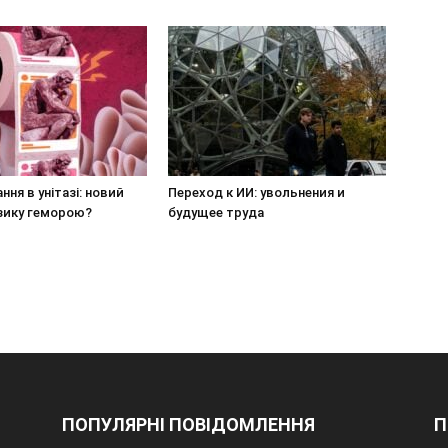
ння в унітазі: новий
Переход к ИИ: увольнения и
зику геморою?
будущее труда
ПОПУЛЯРНІ ПОВІДОМЛЕННЯ
П