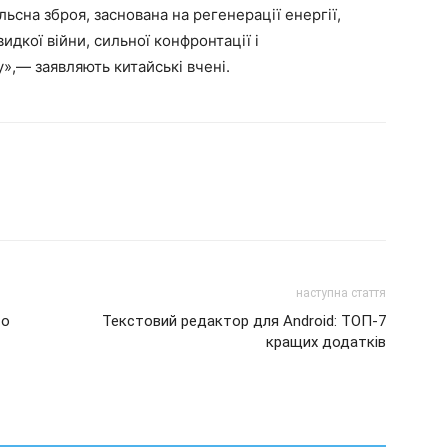
ьсна зброя, заснована на регенерації енергії,
идкої війни, сильної конфронтації і
,— заявляють китайські вчені.
наступна стаття
то
Текстовий редактор для Android: ТОП-7
кращих додатків