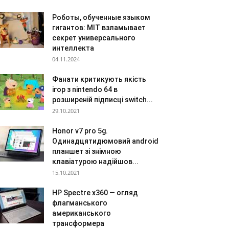
Роботы, обученные языком
гигантов: MIT взламывает
секрет универсального
интеллекта
04.11.2024
Фанати критикують якість
ігор з nintendo 64 в
розширеній підписці switch...
29.10.2021
Honor v7 pro 5g.
Одинадцятидюмовий android
планшет зі знімною
клавіатурою надійшов...
15.10.2021
HP Spectre x360 — огляд
флагманського
американського
трансформера