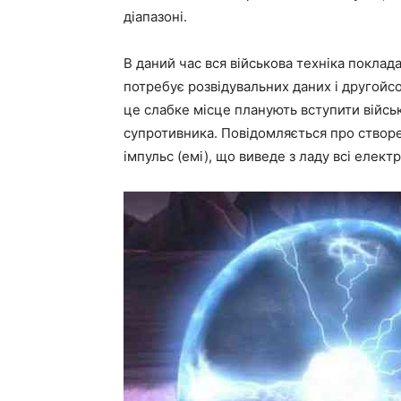
діапазоні.
В даний час вся військова техніка покла
потребує розвідувальних даних і другойсо
це слабке місце планують вступити війсь
супротивника. Повідомляється про створе
імпульс (емі), що виведе з ладу всі елект