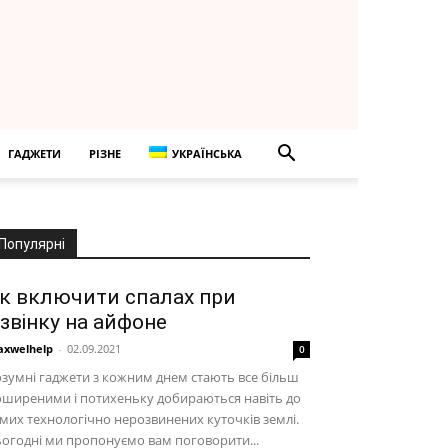
ГАДЖЕТИ
РІЗНЕ
УКРАЇНСЬКА
Популярні
к включити спалах при
звінку на айфоне
xwelhelp
-
02.09.2021
0
зумні гаджети з кожним днем стають все більш
ширеними і потихеньку добираються навіть до
мих технологічно нерозвинених куточків землі.
огодні ми пропонуємо вам поговорити...