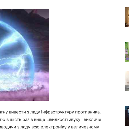
атну вивести з ладу інфраструктуру противника.
ю в шість разів вище швидкості звуку і викличе
иводячи з ладу всю електроніку у величезному