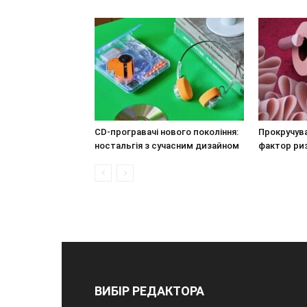
CD-програвачі нового покоління:
Прокручува
ностальгія з сучасним дизайном
фактор ри
ВИБІР РЕДАКТОРА