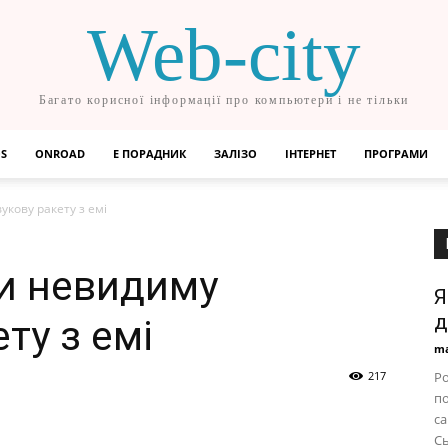
Web-city
Багато корисної інформації про компьютери і не тільки
OS
ONROAD
Е ПОРАДНИК
ЗАЛІЗО
ІНТЕРНЕТ
ПРОГРАМИ
укову ракету з емі
ли невидиму
Я
д
ту з емі
ma
217
Ро
по
са
Сь