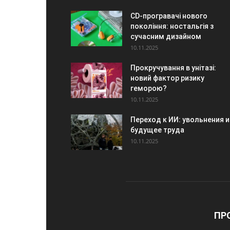
CD-програвачі нового
покоління: ностальгія з
сучасним дизайном
10.11.2025
Прокручування в унітазі:
новий фактор ризику
геморою?
10.11.2025
Переход к ИИ: увольнения и
будущее труда
10.11.2025
ПР