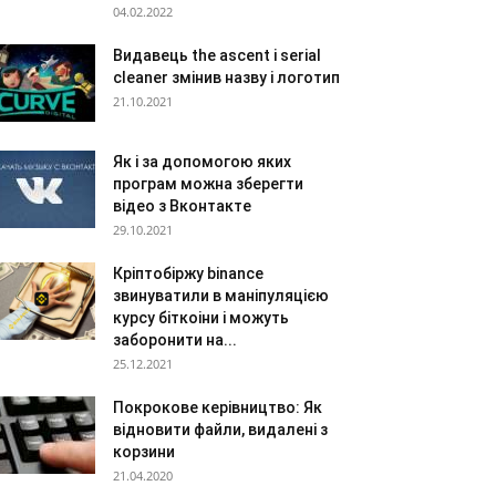
04.02.2022
Видавець the ascent і serial
cleaner змінив назву і логотип
21.10.2021
Як і за допомогою яких
програм можна зберегти
відео з Вконтакте
29.10.2021
Кріптобіржу binance
звинуватили в маніпуляцією
курсу біткоіни і можуть
заборонити на...
25.12.2021
Покрокове керівництво: Як
відновити файли, видалені з
корзини
21.04.2020