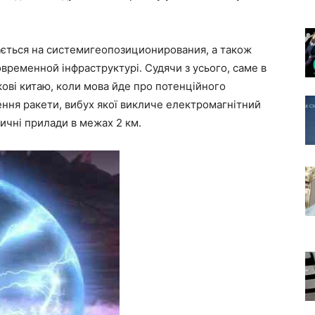
дається на системигеопозиционирования, а також
временной інфраструктурі. Судячи з усього, саме в
кові китаю, коли мова йде про потенційного
ння ракети, вибух якої викличе електромагнітний
ричні прилади в межах 2 км.