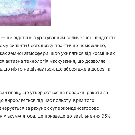
 — це відстань з урахуванням величезної швидкості
цьому виявити боєголовку практично неможливо,
жах земної атмосфери, щоб ухилятися від космічних
ся активна технологія маскування, що дозволяє
,що ніхто не дізнається, що зброя вже в дорозі, а
вий плащ, що утворюється на поверхні ракети за
що виробляється під час польоту. Крім того,
 генерується за рахунок суперконденсаторовс
іж у акумулятора. Це призведе до вивільнення 95%