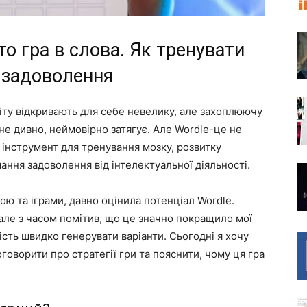
то гра в слова. Як тренувати
и задоволення
іту відкривають для себе невелику, але захоплюючу
к не дивно, неймовірно затягує. Але Wordle-це не
 інструмент для тренування мозку, розвитку
ання задоволення від інтелектуальної діяльності.
кою та іграми, давно оцінила потенціал Wordle.
 але з часом помітив, що це значно покращило мої
сть швидко генерувати варіанти. Сьогодні я хочу
говорити про стратегії гри та пояснити, чому ця гра