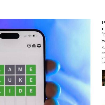
Р
п
“
ma
Ко
за
уч
дв