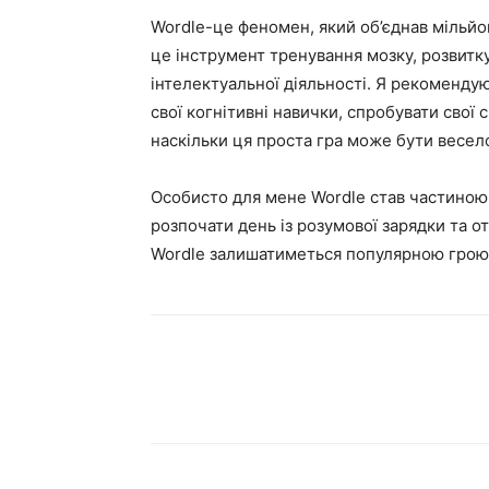
Wordle-це феномен, який об’єднав мільйон
це інструмент тренування мозку, розвитк
інтелектуальної діяльності. Я рекоменду
свої когнітивні навички, спробувати свої 
наскільки ця проста гра може бути весел
Особисто для мене Wordle став частиною 
розпочати день із розумової зарядки та о
Wordle залишатиметься популярною грою 