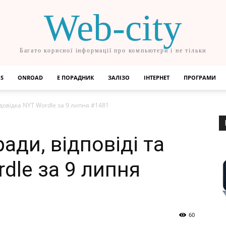
Web-city
Багато корисної інформації про компьютери і не тільки
OS
ONROAD
Е ПОРАДНИК
ЗАЛІЗО
ІНТЕРНЕТ
ПРОГРАМИ
 довідка NYT Wordle за 9 липня #1481
ади, відповіді та
dle за 9 липня
60