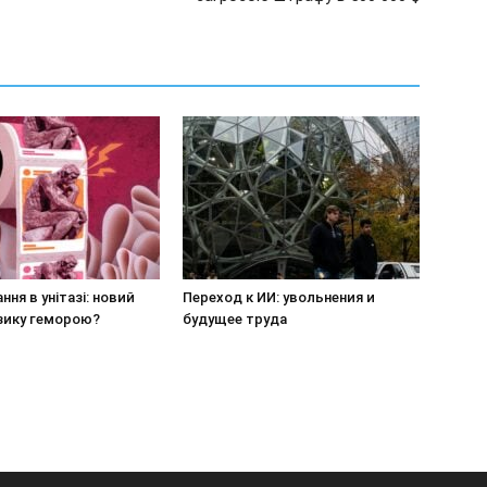
ння в унітазі: новий
Переход к ИИ: увольнения и
зику геморою?
будущее труда