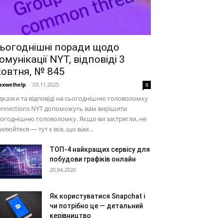
ьогоднішні поради щодо
омунікації NYT, відповіді 3
овтня, № 845
xwelhelp
-
03.11.2025
0
дказки та відповіді на сьогоднішню головоломку
onnections NYT допоможуть вам вирішити
огоднішню головоломку. Якщо ви застрягли, не
илюйтеся — тут є все, що вам...
ТОП-4 найкращих сервісу для
побудови графіків онлайн
20.04.2020
Як користуватися Snapchat і
чи потрібно це — детальний
керівництво