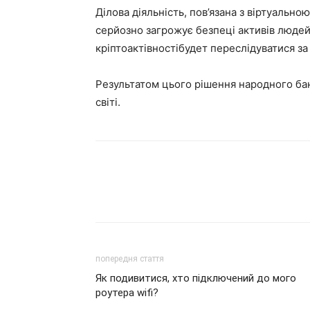
Ділова діяльність, пов’язана з віртуальн
серйозно загрожує безпеці активів людей»
кріптоактівностібудет переслідуватися за
Результатом цього рішення народного бан
світі.
попередня стаття
Як подивитися, хто підключений до мого
роутера wifi?