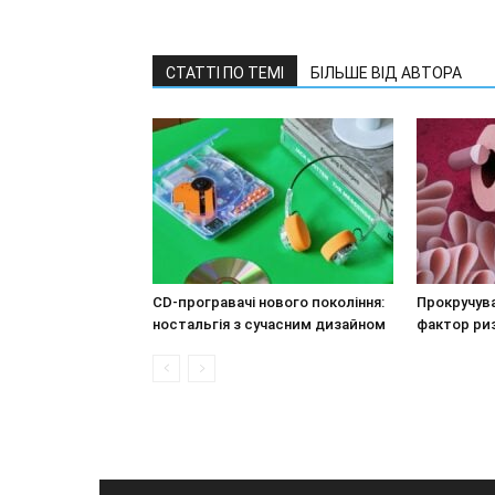
СТАТТІ ПО ТЕМІ
БІЛЬШЕ ВІД АВТОРА
CD-програвачі нового покоління:
Прокручува
ностальгія з сучасним дизайном
фактор ри