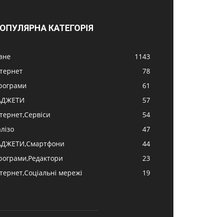
ОПУЛЯРНА КАТЕГОРІЯ
ізне
1143
нтернет
78
рограми
61
АДЖЕТИ
57
нтернет,Сервіси
54
алізо
47
АДЖЕТИ,Смартфони
44
рограми,Редактори
23
нтернет,Соціальні мережі
19