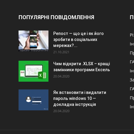
ПОПУЛЯРНІ ПОВІДОМЛЕННЯ
П
Репост — що це і як його
Р
зробити в соціальних
І
мережах?...
21.10.2021
П
Г
Чим відкрити .XLSX – кращі
замінники програми Ексель
І
20.04.2020
З
Г
Як встановити і видалити
П
пароль windows 10 —
докладна інструкція
І
20.04.2020