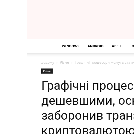
WINDOWS
ANDROID
APPLE
I
додому
Різне
Графічні процесори можуть стат
Різне
Графічні проце
дешевшими, оск
заборонив транз
криптовалюто