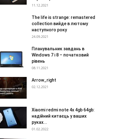
11.12.2021
The life is strange: remastered
collection вийде в лютому
наступного року
24.09.2021
Планувальник завдань в
Windows 7 і 8 – початковий
рівень
08.11.2021
Arrow_right
02.12.2021
Xiaomi redmi note 4x 4gb 64gb:
надійний китаєць у ваших
руках...
01.02.2022