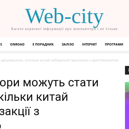
Web-city
Багато корисної інформації про компьютери і не тільки
OS
ONROAD
Е ПОРАДНИК
ЗАЛІЗО
ІНТЕРНЕТ
ПРОГРАМИ
и дешевшими, оскільки китай заборонив транзакції з криптовалютою
сори можуть стати
ільки китай
акції з
ю