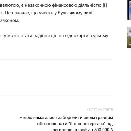
оювалютою, є незаконною фінансовою діяльністю [і]
. Це означає, що участь у будь-якому виді
 законом.
ку може стати падіння цін на відеокарти в усьому
наступна стаття
Heroic намагалися заборонити своїм гравцям
обговорювати “баг спостерігача” під
загрозою штрафу в 500 000 $