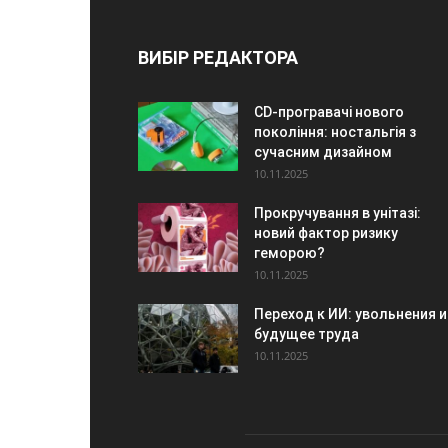
ВИБІР РЕДАКТОРА
CD-програвачі нового
покоління: ностальгія з
сучасним дизайном
10.11.2025
Прокручування в унітазі:
новий фактор ризику
геморою?
10.11.2025
Переход к ИИ: увольнения и
будущее труда
10.11.2025