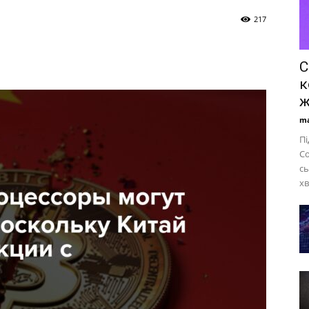
217
С
к
ж
ma
Пі
C
сь
хв