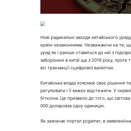
Нові радикальні заходи китайського уряду
країні незаконними. Незважаючи на те, щ
уряд як і раніше ставиться до неї з підоз
заборонені в китаї ще з 2019 року, проте 
всі транзакції сцифрової валютою.
Китайська влада пояснює своє рішення т
регулювати і її важко відстежити. У черв
біткоіни. Це призвело до того, що світов
000 доларовза одну одиницю.
Як зазначає портал pcgamer, в заявленіін