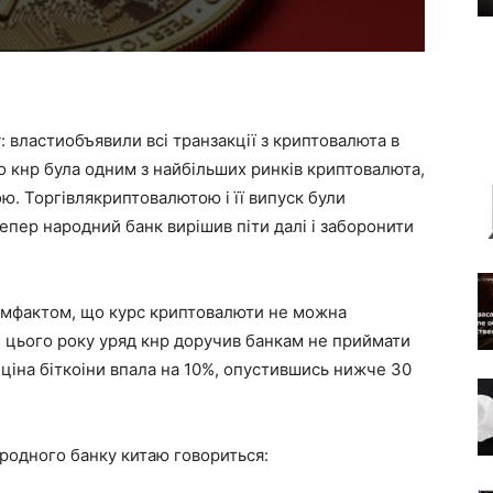
: властиобъявили всі транзакції з криптовалюта в
о кнр була одним з найбільших ринків криптовалюта,
рою. Торгівлякриптовалютою і її випуск були
тепер народний банк вирішив піти далі і заборонити
емфактом, що курс криптовалюти не можна
ні цього року уряд кнр доручив банкам не приймати
а ціна біткоіни впала на 10%, опустившись нижче 30
ародного банку китаю говориться: