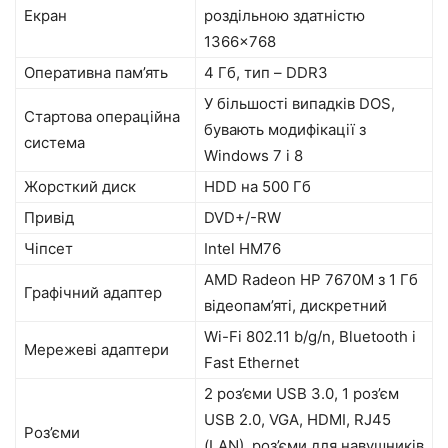
Екран
роздільною здатністю
1366×768
Оперативна пам’ять
4 Гб, тип – DDR3
У більшості випадків DOS,
Стартова операційна
бувають модифікації з
система
Windows 7 і 8
Жорсткий диск
HDD на 500 Гб
Привід
DVD+/-RW
Чіпсет
Intel HM76
AMD Radeon HP 7670M з 1 Гб
Графічний адаптер
відеопам’яті, дискретний
Wi-Fi 802.11 b/g/n, Bluetooth і
Мережеві адаптери
Fast Ethernet
2 роз’єми USB 3.0, 1 роз’єм
USB 2.0, VGA, HDMI, RJ45
Роз’єми
(LAN), роз’єми для навушників