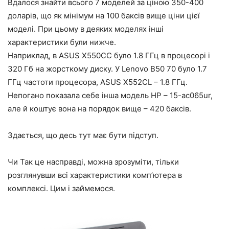
Вдалося знайти всього 7 моделей за ціною 350-400
доларів, що як мінімум на 100 баксів вище ціни цієї
моделі. При цьому в деяких моделях інші
характеристики були нижче.
Наприклад, в ASUS X550CC було 1.8 ГГц в процесорі і
320 Гб на жорсткому диску. У Lenovo B50 70 було 1.7
ГГц частоти процесора, ASUS X552CL – 1.8 ГГц.
Непогано показала себе інша модель HP – 15-ac065ur,
але й коштує вона на порядок вище – 420 баксів.
Здається, що десь тут має бути підступ.
Чи Так це насправді, можна зрозуміти, тільки
розглянувши всі характеристики комп’ютера в
комплексі. Цим і займемося.