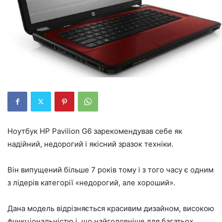
Ноутбук HP Pavilion G6 зарекомендував себе як
надійний, недорогий і якісний зразок техніки.
Він випущений більше 7 років тому і з того часу є одним
з лідерів категорії «недорогий, але хороший».
Дана модель відрізняється красивим дизайном, високою
функціональністю і, що найголовніше для багатьох