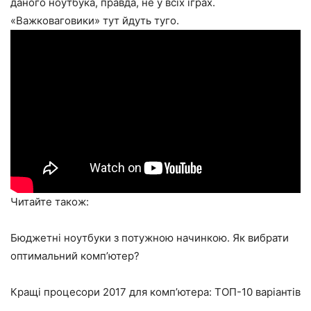
даного ноутбука, правда, не у всіх іграх.
«Важковаговики» тут йдуть туго.
Читайте також:
Бюджетні ноутбуки з потужною начинкою. Як вибрати
оптимальний комп’ютер?
Кращі процесори 2017 для комп’ютера: ТОП-10 варіантів