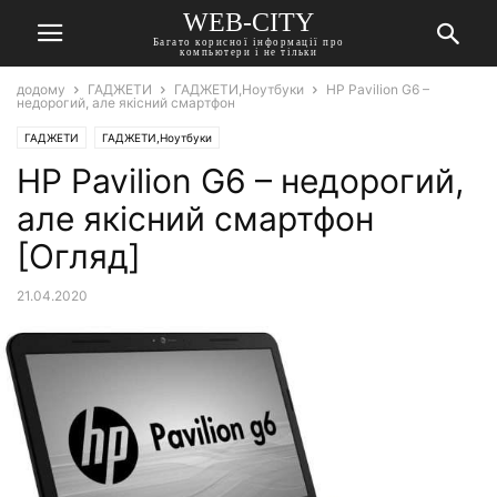
WEB-CITY
Багато корисної інформації про
компьютери і не тільки
додому
ГАДЖЕТИ
ГАДЖЕТИ,Ноутбуки
HP Pavilion G6 –
недорогий, але якісний смартфон
ГАДЖЕТИ
ГАДЖЕТИ,Ноутбуки
HP Pavilion G6 – недорогий,
але якісний смартфон
[Огляд]
21.04.2020