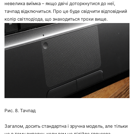
невелика виїмка – якщо двічі доторкнутися до неї,
тачпад відключиться. Про це буде свідчити відповідний
колір світлодіода, що знаходиться трохи вище.
Рис. 8. Тачпад
Загалом, досить стандартна і зручна модель, але тільки
не в тому випадку, коли вам не підійде глянсова