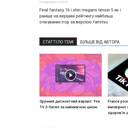
попередня стаття
Final fantasy 16 і shin megami tensei 5 як і
раніше на вершині рейтингу найбільш
очікуваних ігор за версією famitsu
СТАТТІ ПО ТЕМІ
БІЛЬШЕ ВІД АВТОРА
Зручний дисконтний варіант: Fire
France роз
TV 2-Series за найнижчою ціною
ймовірної 
здоров’ю 