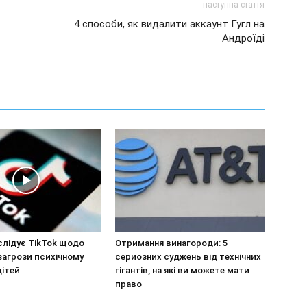
наступна стаття
4 способи, як видалити аккаунт Гугл на
Андроїді
слідує TikTok щодо
Отримання винагороди: 5
загрози психічному
серйозних суджень від технічних
дітей
гігантів, на які ви можете мати
право