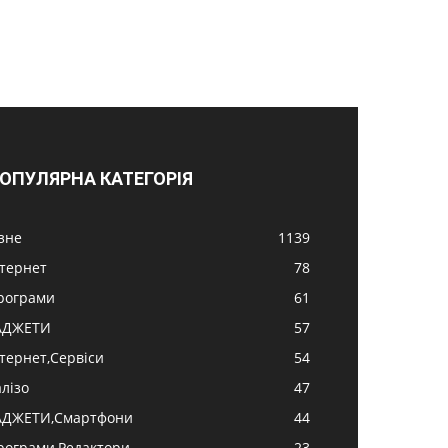
ОПУЛЯРНА КАТЕГОРІЯ
ізне
1139
нтернет
78
рограми
61
АДЖЕТИ
57
нтернет,Сервіси
54
алізо
47
АДЖЕТИ,Смартфони
44
рограми,Редактори
23