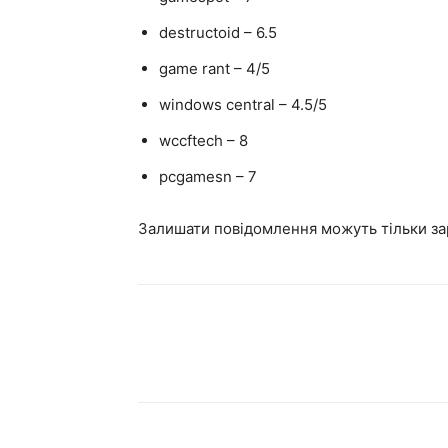
destructoid – 6.5
game rant – 4/5
windows central – 4.5/5
wccftech – 8
pcgamesn – 7
Залишати повідомлення можуть тільки за