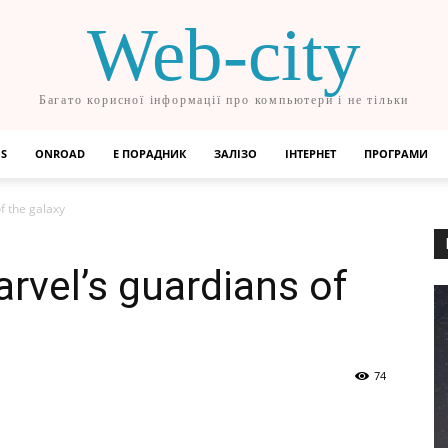
Web-city
Багато корисної інформації про компьютери і не тільки
OS
ONROAD
Е ПОРАДНИК
ЗАЛІЗО
ІНТЕРНЕТ
ПРОГРАМИ
f the galaxy
vel’s guardians of
74