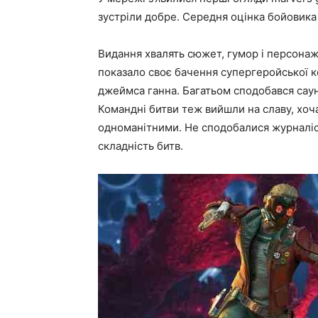
зустріли добре. Середня оцінка бойовика
Видання хвалять сюжет, гумор і персонаж
показало своє бачення супергеройської ко
джеймса ганна. Багатьом сподобався саун
Командні битви теж вийшли на славу, хоча
одноманітними. Не сподобалися журналіс
складність битв.