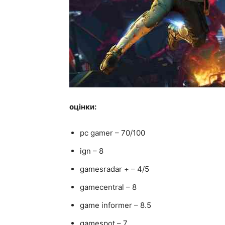
оцінки:
pc gamer – 70/100
ign – 8
gamesradar + – 4/5
gamecentral – 8
game informer – 8.5
gamespot – 7