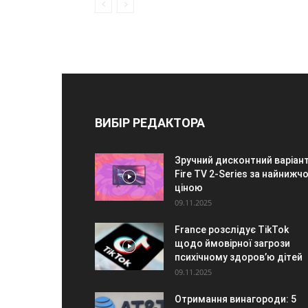
ВИБІР РЕДАКТОРА
Зручний дисконтний варіант
Fire TV 2-Series за найнижч
ціною
09.11.2025
France розслідує TikTok
щодо ймовірної загрози
психічному здоров’ю дітей
09.11.2025
Отримання винагороди: 5