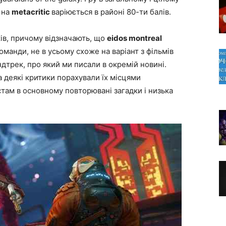
 на
metacritic
варіюється в районі 80-ти балів.
ів, причому відзначають, що
eidos montreal
манди, не в усьому схоже на варіант з фільмів
дтрек, про який ми писали в окремій новині.
 деякі критики порахували їх місцями
там в основному повторювані загадки і низька