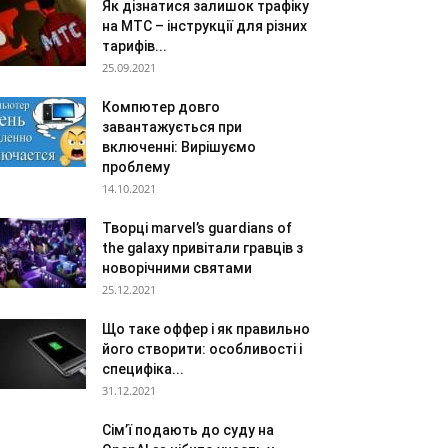
Як дізнатися залишок трафіку
на МТС – інструкції для різних
тарифів...
25.09.2021
Компютер довго
завантажується при
включенні: Вирішуємо
проблему
14.10.2021
Творці marvel’s guardians of
the galaxy привітали гравців з
новорічними святами
25.12.2021
Що таке оффер і як правильно
його створити: особливості і
специфіка...
31.12.2021
Сім’ї подають до суду на