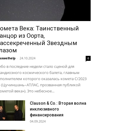
омета Века: Таинственный
анцор из Оорта,
ассекреченный Звездным
лазом
xwelhelp
-
24.10.2024
0
бо в последние недели стало сценой для
андиозного космического балета, главным
полнителем которого оказалась комета C/2023
3 (Цучиншань–АТЛАС, прозванная публикой
ометой века»). Это небесное...
Сlauson & Co.: Вторая волна
инклюзивного
финансирования
04.09.2024