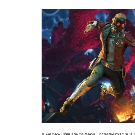
У мережі з’явилися перші огляди marvel’s g