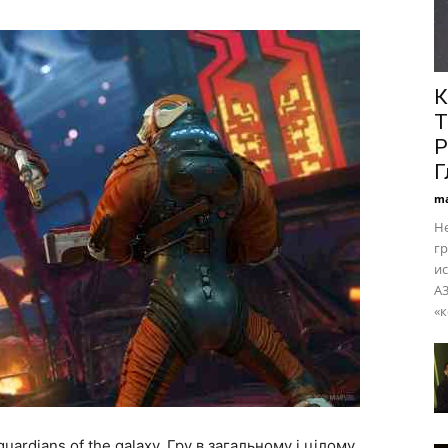
К
Т
Р
Г
ma
Не
гр
ис
A
«к
uardians of the galaxy. Гру в загальному і цілому