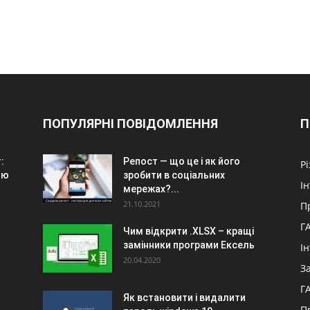
ПОПУЛЯРНІ ПОВІДОМЛЕННЯ
П
:
Репост — що це і як його
Р
ою
зробити в соціальних
І
мережах?...
21.10.2021
П
Г
Чим відкрити .XLSX – кращі
замінники програми Ексель
І
20.04.2020
З
Г
Як встановити і видалити
П