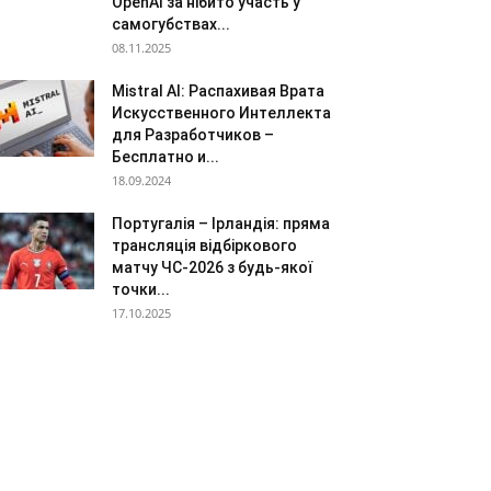
OpenAI за нібито участь у
самогубствах...
08.11.2025
Mistral AI: Распахивая Врата
Искусственного Интеллекта
для Разработчиков –
Бесплатно и...
18.09.2024
Португалія – Ірландія: пряма
трансляція відбіркового
матчу ЧС-2026 з будь-якої
точки...
17.10.2025