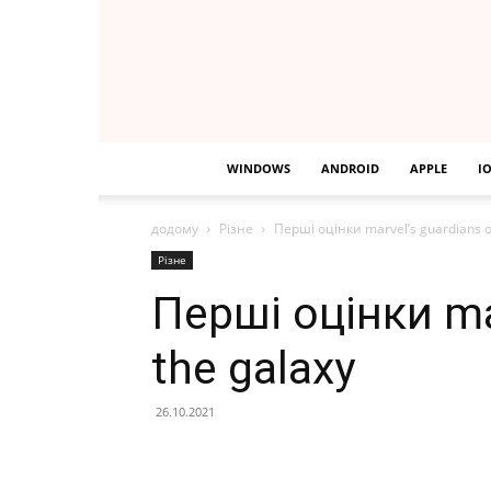
WINDOWS
ANDROID
APPLE
I
додому
Різне
Перші оцінки marvel’s guardians o
Різне
Перші оцінки mar
the galaxy
26.10.2021