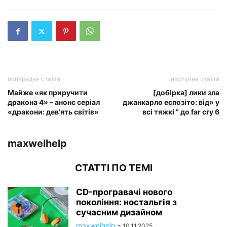
попередня стаття
наступна стаття
Майже «як приручити
[добірка] лики зла
дракона 4» – анонс серіал
джанкарло еспозіто: від» у
«дракони: дев’ять світів»
всі тяжкі ” до far cry 6
maxwelhelp
СТАТТІ ПО ТЕМІ
CD-програвачі нового
покоління: ностальгія з
сучасним дизайном
maxwelhelp
-
10.11.2025