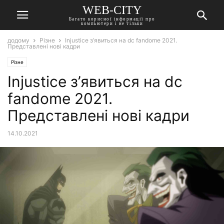
WEB-CITY
Багато корисної інформації про
компьютери і не тільки
додому
Різне
Injustice з’явиться на dc fandome 2021.
Представлені нові кадри
Різне
Injustice з’явиться на dc
fandome 2021.
Представлені нові кадри
14.10.2021