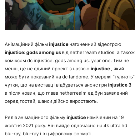
Анімаційний фільм
injustice
натхненний відеогрою
injustice: gods among us
від netherrealm studios, а також
коміксом dc injustice: gods among us: year one. Тим не
менш, це не єдиний проект з назвою
injustice
, який
може бути показаний на dc fandome. У мережі “гуляють”
чутки, що на виставці відбудеться анонс гри
injustice 3
–
а після новин, що глава netherrealm ед бун заявлений
серед гостей, шанси дійсно виростають.
Реліз анімаційного фільму
injustice
намічений на 19
жовтня 2021 року. Він вийде одночасно на 4k ultra hd
blu-ray, blu-ray і в цифровому форматі.