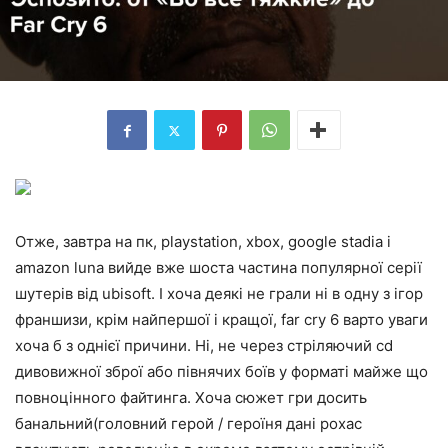
Отже, завтра на пк, playstation, xbox, google stadia і
amazon luna вийде вже шоста частина популярної серії
шутерів від ubisoft. І хоча деякі не грали ні в одну з ігор
франшизи, крім найпершої і кращої, far cry 6 варто уваги
хоча б з однієї причини. Ні, не через стріляючий cd
дивовижної зброї або півнячих боїв у форматі майже що
повноцінного файтинга. Хоча сюжет гри досить
банальний(головний герой / героїня дані рохас