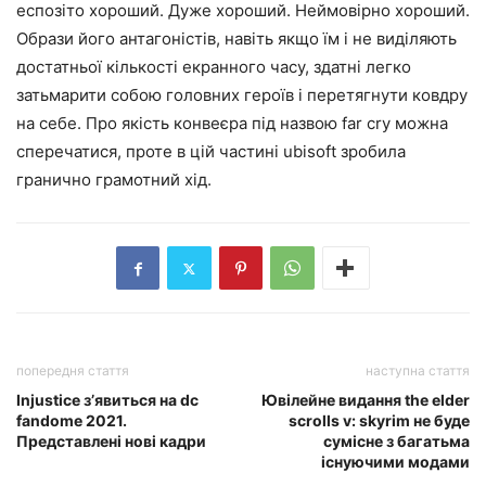
еспозіто хороший. Дуже хороший. Неймовірно хороший.
Образи його антагоністів, навіть якщо їм і не виділяють
достатньої кількості екранного часу, здатні легко
затьмарити собою головних героїв і перетягнути ковдру
на себе. Про якість конвеєра під назвою far cry можна
сперечатися, проте в цій частині ubisoft зробила
гранично грамотний хід.
попередня стаття
наступна стаття
Injustice з’явиться на dc
Ювілейне видання the elder
fandome 2021.
scrolls v: skyrim не буде
Представлені нові кадри
сумісне з багатьма
існуючими модами