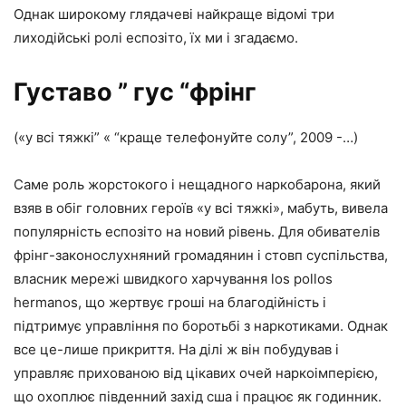
Однак широкому глядачеві найкраще відомі три
лиходійські ролі еспозіто, їх ми і згадаємо.
Густаво ” гус “фрінг
(«у всі тяжкі” « “краще телефонуйте солу”, 2009 -…)
Саме роль жорстокого і нещадного наркобарона, який
взяв в обіг головних героїв «у всі тяжкі», мабуть, вивела
популярність еспозіто на новий рівень. Для обивателів
фрінг-законослухняний громадянин і стовп суспільства,
власник мережі швидкого харчування los pollos
hermanos, що жертвує гроші на благодійність і
підтримує управління по боротьбі з наркотиками. Однак
все це-лише прикриття. На ділі ж він побудував і
управляє прихованою від цікавих очей наркоімперією,
що охоплює південний захід сша і працює як годинник.