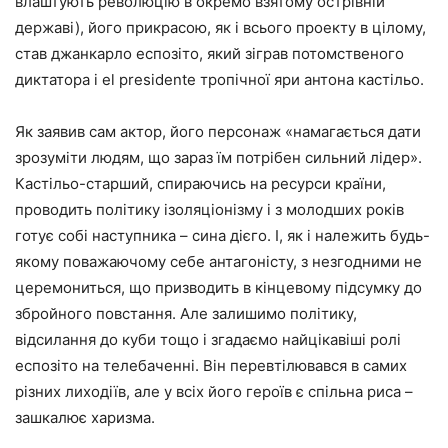
влаштують революцію в окремо взятому острівній
державі), його прикрасою, як і всього проекту в цілому,
став джанкарло еспозіто, який зіграв потомственого
диктатора і el presidente тропічної яри антона кастільо.
Як заявив сам актор, його персонаж «намагається дати
зрозуміти людям, що зараз їм потрібен сильний лідер».
Кастільо-старший, спираючись на ресурси країни,
проводить політику ізоляціонізму і з молодших років
готує собі наступника – сина дієго. І, як і належить будь-
якому поважаючому себе антагоністу, з незгодними не
церемониться, що призводить в кінцевому підсумку до
збройного повстання. Але залишимо політику,
відсилання до куби тощо і згадаємо найцікавіші ролі
еспозіто на телебаченні. Він перевтілювався в самих
різних лиходіїв, але у всіх його героїв є спільна риса –
зашкалює харизма.