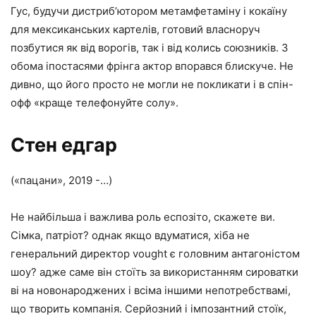
Гус, будучи дистриб’ютором метамфетаміну і кокаїну
для мексиканських картелів, готовий власноруч
позбутися як від ворогів, так і від колись союзників. З
обома іпостасями фрінга актор впорався блискуче. Не
дивно, що його просто не могли не покликати і в спін-
офф «краще телефонуйте солу».
Стен едгар
(«пацани», 2019 -…)
Не найбільша і важлива роль еспозіто, скажете ви.
Сімка, патріот? однак якщо вдуматися, хіба не
генеральний директор vought є головним антагоністом
шоу? адже саме він стоїть за використанням сироватки
ві на новонароджених і всіма іншими непотребствамі,
що творить компанія. Серйозний і імпозантний стоїк,