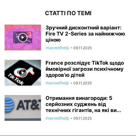
СТАТТІ ПО ТЕМІ
Зручний дисконтний варіант:
Fire TV 2-Series за найнижчою
ціною
maxwelhelp
-
09.11.2025
France розслідує TikTok щодо
ймовірної загрози психічному
здоров’ю дітей
maxwelhelp
-
09.11.2025
Отримання винагороди: 5
серйозних суджень від
технічних гігантів, на які ви...
maxwelhelp
-
09.11.2025