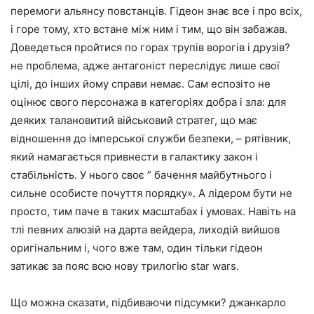
перемоги альянсу повстанців. Гідеон знає все і про всіх,
і горе тому, хто встане між ним і тим, що він забажав.
Доведеться пройтися по горах трупів ворогів і друзів?
не проблема, адже антагоніст переслідує лише свої
цілі, до інших йому справи немає. Сам еспозіто не
оцінює свого персонажа в категоріях добра і зла: для
деяких талановитий військовий стратег, що має
відношення до імперської служби безпеки, – рятівник,
який намагається привнести в галактику закон і
стабільність. У нього своє ” бачення майбутнього і
сильне особисте почуття порядку». А лідером бути не
просто, тим паче в таких масштабах і умовах. Навіть на
тлі певних алюзій на дарта вейдера, лиходій вийшов
оригінальним і, чого вже там, один тільки гідеон
затикає за пояс всю нову трилогію star wars.
Що можна сказати, підбиваючи підсумки? джанкарло