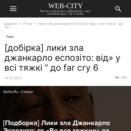
WEB-CITY
Багато корисної інформації про
компьютери і не тільки
додому
Різне
лики зла джанкарло еспозіто: від» у всі тяжкі ” до
far...
Різне
[добірка] лики зла
джанкарло еспозіто: від» у
всі тяжкі ” до far cry 6
256
14.10.2021