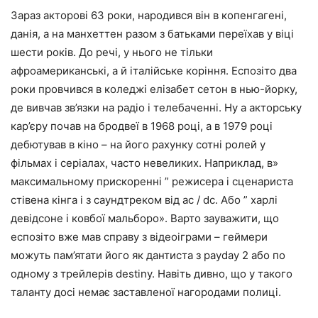
Зараз акторові 63 роки, народився він в копенгагені,
данія, а на манхеттен разом з батьками переїхав у віці
шести років. До речі, у нього не тільки
афроамериканські, а й італійське коріння. Еспозіто два
роки провчився в коледжі елізабет сетон в нью-йорку,
де вивчав зв’язки на радіо і телебаченні. Ну а акторську
кар’єру почав на бродвеї в 1968 році, а в 1979 році
дебютував в кіно – на його рахунку сотні ролей у
фільмах і серіалах, часто невеликих. Наприклад, в»
максимальному прискоренні ” режисера і сценариста
стівена кінга і з саундтреком від ac / dc. Або ” харлі
девідсоне і ковбої мальборо». Варто зауважити, що
еспозіто вже мав справу з відеоіграми – геймери
можуть пам’ятати його як дантиста з payday 2 або по
одному з трейлерів destiny. Навіть дивно, що у такого
таланту досі немає заставленої нагородами полиці.