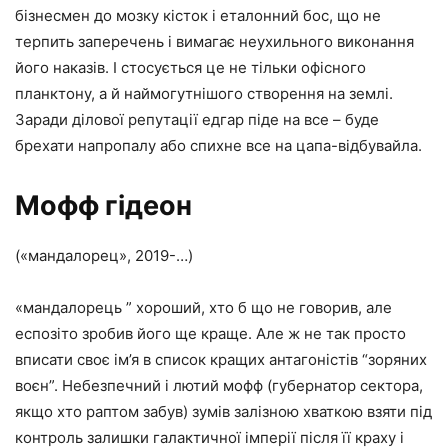
бізнесмен до мозку кісток і еталонний бос, що не
терпить заперечень і вимагає неухильного виконання
його наказів. І стосується це не тільки офісного
планктону, а й наймогутнішого створення на землі.
Заради ділової репутації едгар піде на все – буде
брехати напропалу або спихне все на цапа-відбувайла.
Мофф гідеон
(«мандалорец», 2019-…)
«мандалорець ” хороший, хто б що не говорив, але
еспозіто зробив його ще краще. Але ж не так просто
вписати своє ім’я в список кращих антагоністів “зоряних
воєн”. Небезпечний і лютий мофф (губернатор сектора,
якщо хто раптом забув) зумів залізною хваткою взяти під
контроль залишки галактичної імперії після її краху і