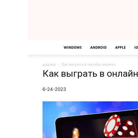
WINDOWS
ANDROID
APPLE
I
додому
Как выграть в онлайн казино
Как выграть в онлайн
6-24-2023