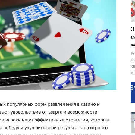
З
c
ma
Ре
ca
хв
жа
ых популярных форм развлечения в казино и
ают удовольствие от азарта и возможности
ие игроки ищут эффективные стратегии, которые
а победу и улучшить свои результаты на игровых