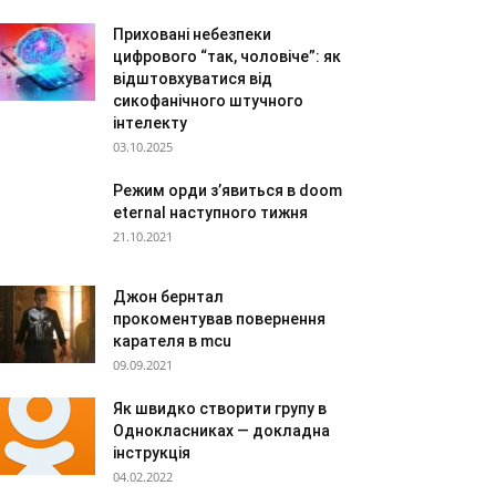
Приховані небезпеки
цифрового “так, чоловіче”: як
відштовхуватися від
сикофанічного штучного
інтелекту
03.10.2025
Режим орди з’явиться в doom
eternal наступного тижня
21.10.2021
Джон бернтал
прокоментував повернення
карателя в mcu
09.09.2021
Як швидко створити групу в
Однокласниках — докладна
інструкція
04.02.2022