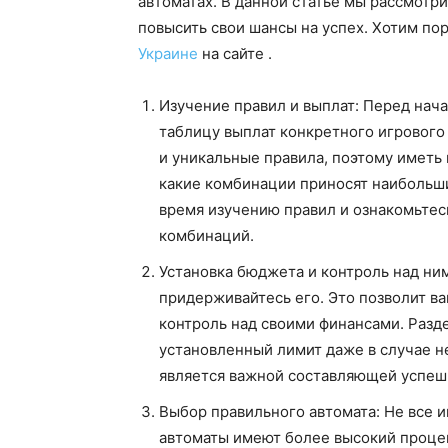
автоматах. В данной статье мы рассмотр
повысить свои шансы на успех. Хотим по
Украине
на сайте .
Изучение правил и выплат: Перед нач
таблицу выплат конкретного игрового
и уникальные правила, поэтому иметь 
какие комбинации приносят наибольши
время изучению правил и ознакомьтес
комбинаций.
Установка бюджета и контроль над ни
придерживайтесь его. Это позволит в
контроль над своими финансами. Разд
установленный лимит даже в случае н
является важной составляющей успешн
Выбор правильного автомата: Не все 
автоматы имеют более высокий процен