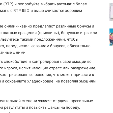
 (RTP) и попробуйте выбрать автомат с более
оматы с RTP 95% и выше считаются хорошим
ие онлайн-казино предлагают различные бонусы и
есплатные вращения (фриспины), бонусные игры или
ользуйтесь такими предложениями, чтобы
ко, перед использованием бонусов, обязательно
занные с ними.
ь спокойствие и контролировать свои эмоции во
сто игроки, испытывающие стресс или раздражение,
мают рискованные решения, что может привести к
ы и сохраняйте хладнокровие, не позволяя эмоциям
ачительной степени зависят от удачи, правильные
и результаты и повысить шансы на победу.