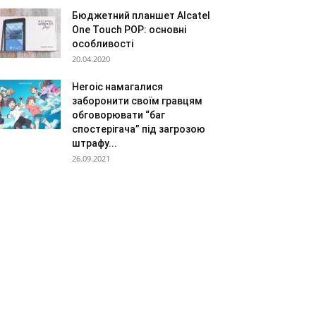
Бюджетний планшет Аlcatel
One Touch POP: основні
особливості
20.04.2020
Heroic намагалися
заборонити своїм гравцям
обговорювати “баг
спостерігача” під загрозою
штрафу...
26.09.2021