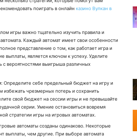
им несколько стратегий, которые помогут вам
рекомендовать поиграть в онлайн
казино Вулкан в
алом игры важно тщательно изучить правила и
 автомата. Каждый автомат имеет свои особенности
полное представление о том, как работает игра и
е выплаты, является ключом к успеху. Уделите
ь с вероятностями выигрыша различных
м: Определите себе предельный бюджет на игру и
ам избежать чрезмерных потерь и сохранить
елите свой бюджет на сессии игры и не превышайте
еудачной серии. Умение остановиться вовремя
ой стратегии игры на игровых автоматах.
игровые автоматы созданы одинаково. Некоторые
т выплаты, чем другие. При выборе автомата