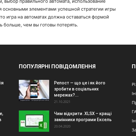
, выбор правильного автомата, использование
я основными элементами успешной стратегии игры
что игра на автоматах должна оставаться формой
ть больше, чем вы готовы потерять.
ПОПУЛЯРНІ ПОВІДОМЛЕННЯ
П
ія
Репост — що це і як його
Р
зробити в соціальних
І
мережах?...
21.10.2021
П
Г
е,
Чим відкрити .XLSX – кращі
в
замінники програми Ексель
І
20.04.2020
З