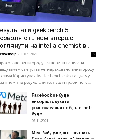
езультати geekbench 5
озволяють нам вперше
оглянути на intel alchemist в...
xwelhelp
-
10.09.2021
0
араховано винагороду Ця новина написана
двідувачем сайту, і за неї нараховано винагороду.
клама Користувач twitter benchleaks на цьому
жні помітив результати тестів для графічного...
Facebook не буде
використовувати
розпізнавання осіб, але meta
буде
07.11.2021
Мені байдуже, що говорить