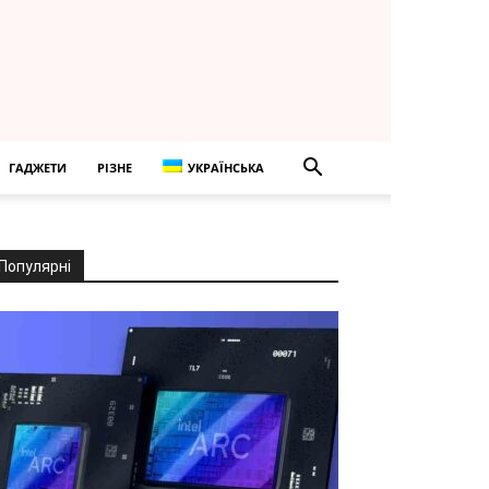
ГАДЖЕТИ
РІЗНЕ
УКРАЇНСЬКА
Популярні