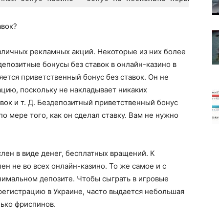
авок?
зличных рекламных акций. Некоторые из них более
депозитные бонусы без ставок в онлайн-казино в
яется приветственный бонус без ставок. Он не
ацию, поскольку не накладывает никаких
авок и т. Д. Бездепозитный приветственный бонус
о мере того, как он сделал ставку. Вам не нужно
ен в виде денег, бесплатных вращений. К
н не во всех онлайн-казино. То же самое и с
нимальном депозите. Чтобы сыграть в игровые
 регистрацию в Украине, часто выдается небольшая
лько фриспинов.