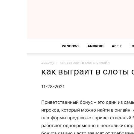
WINDOWS
ANDROID
APPLE
I
додому
как выграит в слоты онлайн
как выграит в слоты 
11-28-2021
Приветственный бонус – это один из са
игроков, который можно найти в онлайн-
платформы предлагают приветственный б
работают одновременно в нескольких юр
бонуса казино часто зависят от требова