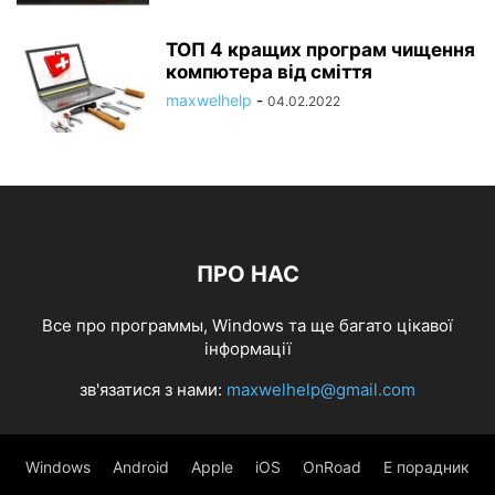
ТОП 4 кращих програм чищення
компютера від сміття
maxwelhelp
-
04.02.2022
ПРО НАС
Все про программы, Windows та ще багато цікавої
інформації
зв'язатися з нами:
maxwelhelp@gmail.com
Windows
Android
Apple
iOS
OnRoad
Е порадник