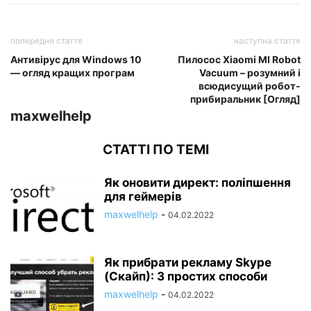
попередня стаття
наступна стаття
Антивірус для Windows 10
Пилосос Xiaomi MI Robot
— огляд кращих програм
Vacuum – розумний і
всюдисущий робот-
прибиральник [Огляд]
maxwelhelp
СТАТТІ ПО ТЕМІ
Як оновити директ: поліпшення
для геймерів
maxwelhelp
-
04.02.2022
Як прибрати рекламу Skype
(Скайп): 3 простих способи
maxwelhelp
-
04.02.2022