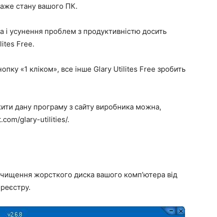
каже стану вашого ПК.
а і усунення проблем з продуктивністю досить
ites Free.
опку «1 кліком», все інше Glary Utilites Free зробить
ити дану програму з сайту виробника можна,
m/glary-utilities/.
я очищення жорсткого диска вашого комп’ютера від
 реєстру.