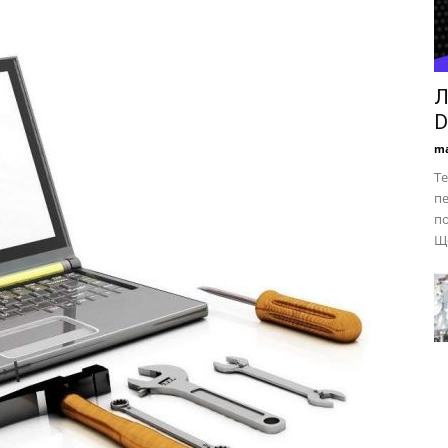
Л
D
ma
Te
пе
по
Що