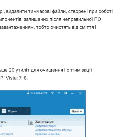
і, видалити тимчасові файли, створені при роботі
омпонентів, залишених після неправильної ПО
авантаженням, тобто очистять від сміття і
е 20 утиліт для очищення і оптимізації
 Vista; 7; 8.