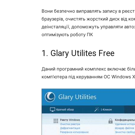
Вони безпечно виправлять запису в реєстр
браузерів, очистять жорсткий диск від к
деінсталяції, допоможуть управляти автоз
оптимізують роботу ПК
1. Glary Utilites Free
Даний програмний комплекс включає більш
комп’ютера під керуванням ОС Windows ХР;