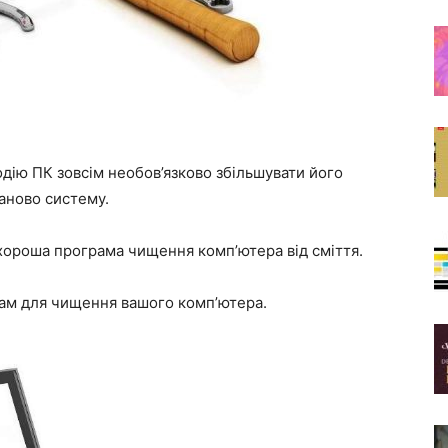
ію ПК зовсім необов’язково збільшувати його
аново систему.
хороша програма чищення комп’ютера від сміття.
рам для чищення вашого комп’ютера.