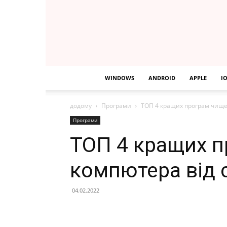
WINDOWS
ANDROID
APPLE
I
додому
Програми
ТОП 4 кращих програм чище
Програми
ТОП 4 кращих 
компютера від 
04.02.2022