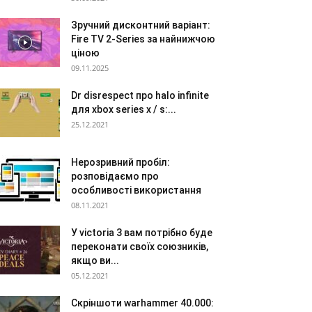
Зручний дисконтний варіант:
Fire TV 2-Series за найнижчою
ціною
09.11.2025
Dr disrespect про halo infinite
для xbox series x / s:...
25.12.2021
Нерозривний пробіл:
розповідаємо про
особливості використання
08.11.2021
У victoria 3 вам потрібно буде
переконати своїх союзників,
якщо ви...
05.12.2021
Скріншоти warhammer 40.000: