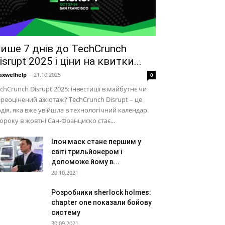
ише 7 днів до TechCrunch
isrupt 2025 і ціни на квитки...
xwelhelp
-
21.10.2025
0
chCrunch Disrupt 2025: інвестиції в майбутнє чи
реоцінений ажіотаж? TechCrunch Disrupt – це
дія, яка вже увійшла в технологічний календар.
року в жовтні Сан-Франциско стає...
Ілон маск стане першим у
світі трильйонером і
допоможе йому в...
20.10.2021
Розробники sherlock holmes:
chapter one показали бойову
систему
30.09.2021