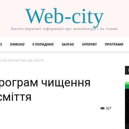
Web-city
Багато корисної інформації про компьютери і не тільки
OS
ONROAD
Е ПОРАДНИК
ЗАЛІЗО
ІНТЕРНЕТ
ПРОГРАМИ
ння компютера від сміття
програм чищення
сміття
327