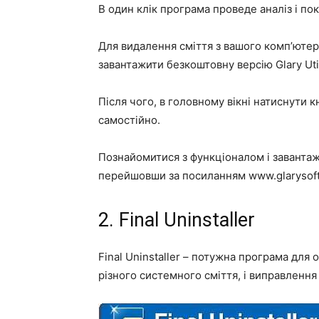
В один клік програма проведе аналіз і по
Для видалення сміття з вашого комп’ютер
завантажити безкоштовну версію Glary Util
Після чого, в головному вікні натиснути кн
самостійно.
Познайомитися з функціоналом і завантаж
перейшовши за посиланням www.glarysoft.co
2. Final Uninstaller
Final Uninstaller – потужна програма дл
різного системного сміття, і виправлення