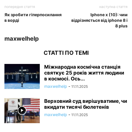
попередня стаття
наступна стаття
Як зробити гіперпосилання
Iphone x (10): чим
в ворді
відрізняється від iphone 8 і
8 plus
maxwelhelp
СТАТТІ ПО ТЕМІ
Міжнародна космічна станція
святкує 25 років життя людини
в космосі. Ось...
maxwelhelp
-
11.11.2025
Верховний суд вирішуватиме, чи
вкидати тисячі бюлетенів
maxwelhelp
-
11.11.2025