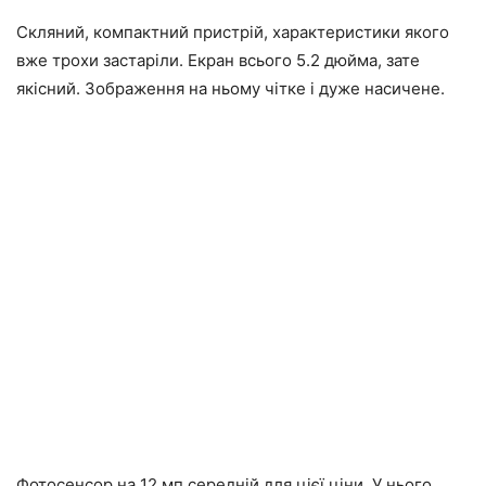
Скляний, компактний пристрій, характеристики якого
вже трохи застаріли. Екран всього 5.2 дюйма, зате
якісний. Зображення на ньому чітке і дуже насичене.
Фотосенсор на 12 мп середній для цієї ціни. У нього