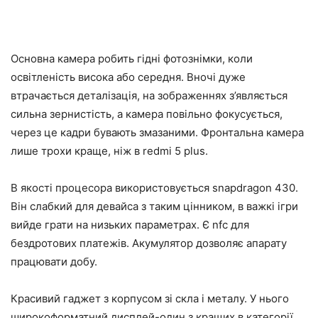
Основна камера робить гідні фотознімки, коли
освітленість висока або середня. Вночі дуже
втрачається деталізація, на зображеннях з’являється
сильна зернистість, а камера повільно фокусується,
через це кадри бувають змазаними. Фронтальна камера
лише трохи краще, ніж в redmi 5 plus.
В якості процесора використовується snapdragon 430.
Він слабкий для девайса з таким цінником, в важкі ігри
вийде грати на низьких параметрах. Є nfc для
бездротових платежів. Акумулятор дозволяє апарату
працювати добу.
Красивий гаджет з корпусом зі скла і металу. У нього
широкоформатний дисплей-один з кращих в категорії