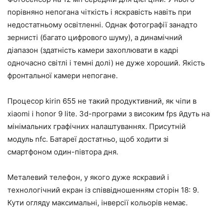
порівняно непогана чіткість і яскравість навіть при
недостатньому освітленні. Однак фотографії занадто
зернисті (багато цифрового шуму), а динамічний
діапазон (здатність камери захоплювати в кадрі
одночасно світлі і темні долі) не дуже хороший. Якість
фронтальної камери непогане.
Процесор kirin 655 не такий продуктивний, як чіпи в
xiaomi і honor 9 lite. 3d-програми з високим fps йдуть на
мінімальних графічних налаштуваннях. Присутній
модуль nfc. Батареї достатньо, щоб ходити зі
смартфоном один-півтора дня.
Металевий телефон, у якого дуже яскравий і
технологічний екран із співвідношенням сторін 18: 9.
Кути огляду максимальні, інверсії кольорів немає.