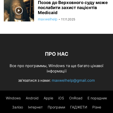
Позов до Верховного суду може
послабити захист пацієнтів
Medicaid
maxwelhelp
-
11.11.2025
ПРО НАС
Все про программы, Windows та ще багато цікавої
інформації
зв'язатися з нами:
maxwelhelp@gmail.com
Windows
Android
Apple
iOS
OnRoad
Е порадник
Залізо
Інтернет
Програми
ГАДЖЕТИ
Різне