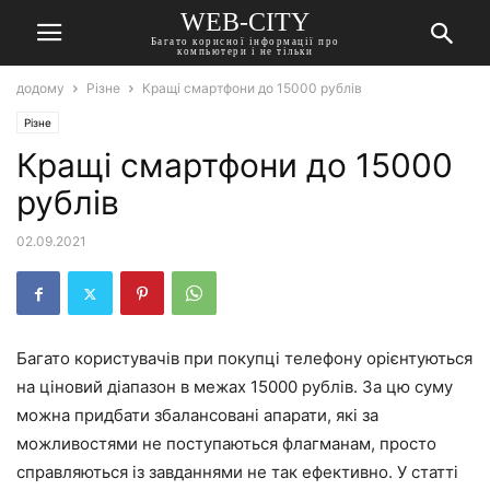
WEB-CITY
Багато корисної інформації про
компьютери і не тільки
додому
Різне
Кращі смартфони до 15000 рублів
Різне
Кращі смартфони до 15000
рублів
02.09.2021
Багато користувачів при покупці телефону орієнтуються
на ціновий діапазон в межах 15000 рублів. За цю суму
можна придбати збалансовані апарати, які за
можливостями не поступаються флагманам, просто
справляються із завданнями не так ефективно. У статті