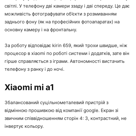
світлі. У телефону дві камери ззаду і дві спереду. Це дає
можливість фотографувати об’єкти з розмиванням
заднього фону (як на професійних фотоапаратах) на
основну камеру і на фронтальну.
За роботу відповідає kirin 659, який трохи швидше, ніж
процесор в xiaomi по роботі системи і додатків, зате він
гірше справляється з іграми. Автономності вистачить
телефону з ранку і до ночі.
Xiaomi mi a1
Збалансований суцільнометалевий пристрій з
відмінною прошивкою від компанії google. Екран зі
звичним співвідношенням сторін 4: 3, контрастний, не
інвертує кольору.