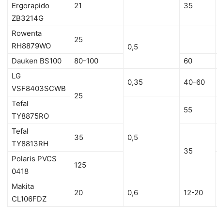
Ergorapido
21
35
ZB3214G
Rowenta
25
RH8879WO
0,5
Dauken BS100
80-100
60
LG
0,35
40-60
VSF8403SCWB
25
Tefal
55
TY8875RO
Tefal
35
0,5
TY8813RH
35
Polaris PVCS
125
0418
Makita
20
0,6
12-20
CL106FDZ