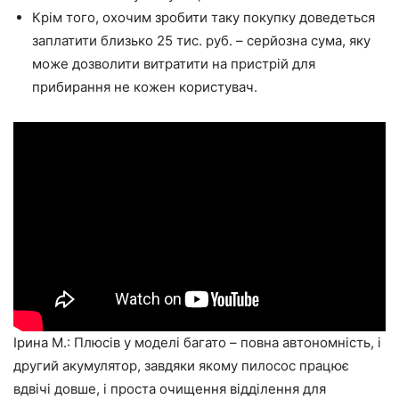
Крім того, охочим зробити таку покупку доведеться
заплатити близько 25 тис. руб. – серйозна сума, яку
може дозволити витратити на пристрій для
прибирання не кожен користувач.
Ірина М.: Плюсів у моделі багато – повна автономність, і
другий акумулятор, завдяки якому пилосос працює
вдвічі довше, і проста очищення відділення для