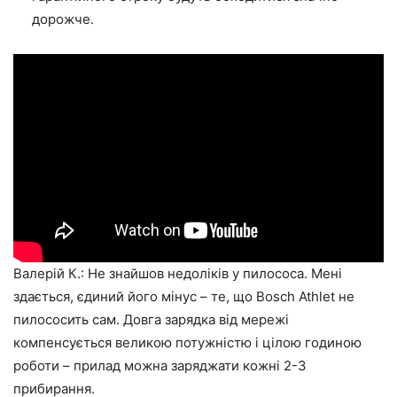
дорожче.
Валерій К.: Не знайшов недоліків у пилососа. Мені
здається, єдиний його мінус – те, що Bosch Athlet не
пилососить сам. Довга зарядка від мережі
компенсується великою потужністю і цілою годиною
роботи – прилад можна заряджати кожні 2-3
прибирання.