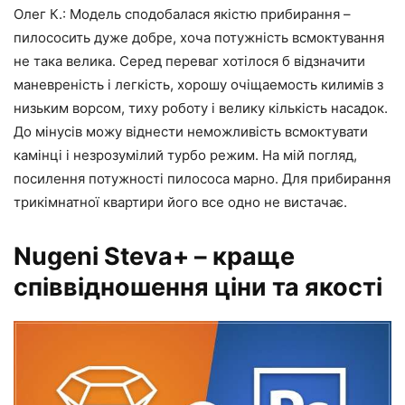
Олег К.: Модель сподобалася якістю прибирання –
пилососить дуже добре, хоча потужність всмоктування
не така велика. Серед переваг хотілося б відзначити
маневреність і легкість, хорошу очіщаемость килимів з
низьким ворсом, тиху роботу і велику кількість насадок.
До мінусів можу віднести неможливість всмоктувати
камінці і незрозумілий турбо режим. На мій погляд,
посилення потужності пилососа марно. Для прибирання
трикімнатної квартири його все одно не вистачає.
Nugeni Steva+ – краще
співвідношення ціни та якості