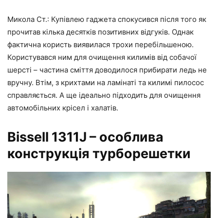
Микола Ст.: Купівлею гаджета спокусився після того як
прочитав кілька десятків позитивних відгуків. Однак
фактична користь виявилася трохи перебільшеною.
Користувався ним для очищення килимів від собачої
шерсті – частина сміття доводилося прибирати ледь не
вручну. Втім, з крихтами на ламінаті та килимі пилосос
справляється. А ще ідеально підходить для очищення
автомобільних крісел і халатів.
Bissell 1311J – особлива
конструкція турборешетки