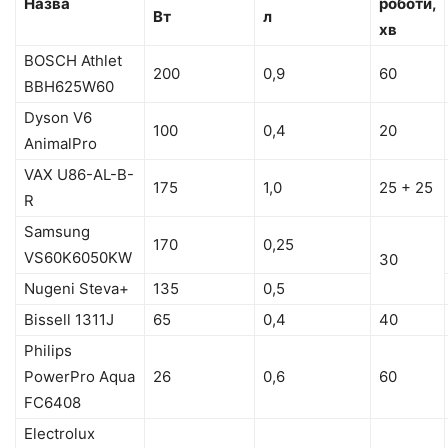
Назва
роботи,
Вт
л
хв
BOSCH Athlet
200
0,9
60
BBH625W60
Dyson V6
100
0,4
20
AnimalPro
VAX U86-AL-B-
175
1,0
25 + 25
R
Samsung
170
0,25
VS60K6050KW
30
Nugeni Steva+
135
0,5
Bissell 1311J
65
0,4
40
Philips
PowerPro Aqua
26
0,6
60
FC6408
Electrolux