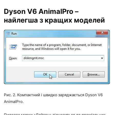
Dyson V6 AnimalPro –
найлегша з кращих моделей
Рис. 2. Компактний і швидко заряджається Dyson V6
AnimalPro.
Пилосос марки «Дайсон» відноситься до преміальних