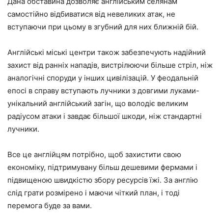
Дана обставина дозволяє англійським селянам
самостійно відбиватися від невеликих атак, не
вступаючи при цьому в згубний для них ближній бій.
Англійські міські центри також забезпечують надійний
захист від ранніх нападів, вистрілюючи більше стріл, ніж
аналогічні споруди у інших цивілізацій. У феодальній
епосі в справу вступають лучники з довгими луками-
унікальний англійський загін, що володіє великим
радіусом атаки і завдає більшої шкоди, ніж стандартні
лучники.
Все це англійцям потрібно, щоб захистити свою
економіку, підтримувану більш дешевими фермами і
підвищеною швидкістю збору ресурсів їжі. За англію
слід грати розмірено і маючи чіткий план, і тоді
перемога буде за вами.