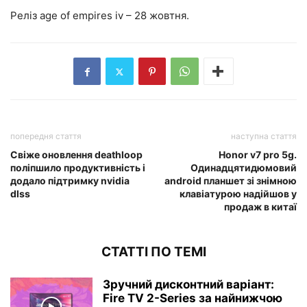
Реліз age of empires iv – 28 жовтня.
попередня стаття
наступна стаття
Свіже оновлення deathloop
Honor v7 pro 5g.
поліпшило продуктивність і
Одинадцятидюмовий
додало підтримку nvidia
android планшет зі знімною
dlss
клавіатурою надійшов у
продаж в китаї
СТАТТІ ПО ТЕМІ
Зручний дисконтний варіант:
Fire TV 2-Series за найнижчою