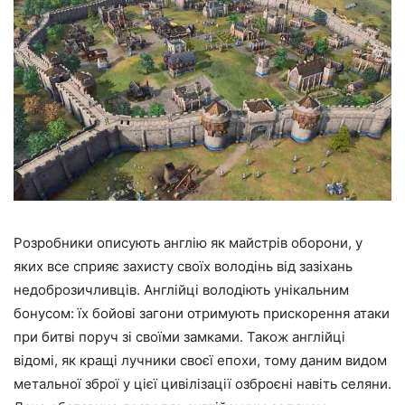
Розробники описують англію як майстрів оборони, у
яких все сприяє захисту своїх володінь від зазіхань
недоброзичливців. Англійці володіють унікальним
бонусом: їх бойові загони отримують прискорення атаки
при битві поруч зі своїми замками. Також англійці
відомі, як кращі лучники своєї епохи, тому даним видом
метальної зброї у цієї цивілізації озброєні навіть селяни.