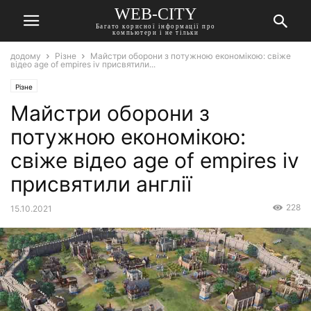
WEB-CITY
Багато корисної інформації про
компьютери і не тільки
додому
Різне
Майстри оборони з потужною економікою: свіже
відео age of empires iv присвятили...
Різне
Майстри оборони з
потужною економікою:
свіже відео age of empires iv
присвятили англії
228
15.10.2021