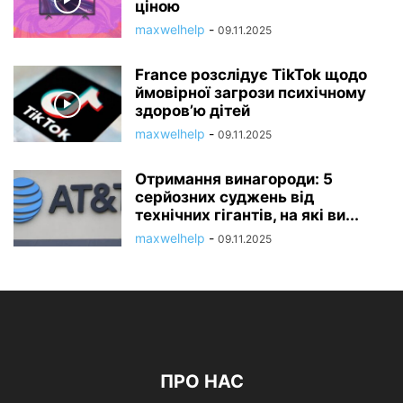
ціною
maxwelhelp
-
09.11.2025
France розслідує TikTok щодо
ймовірної загрози психічному
здоров’ю дітей
maxwelhelp
-
09.11.2025
Отримання винагороди: 5
серйозних суджень від
технічних гігантів, на які ви...
maxwelhelp
-
09.11.2025
ПРО НАС