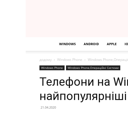
WINDOWS
ANDROID
APPLE
I
додому
Windows Phone
Windows Phone,Операці
Windows Phone
Windows Phone,Операційні Системи
Телефони на Wi
найпопулярніші
21.04.2020