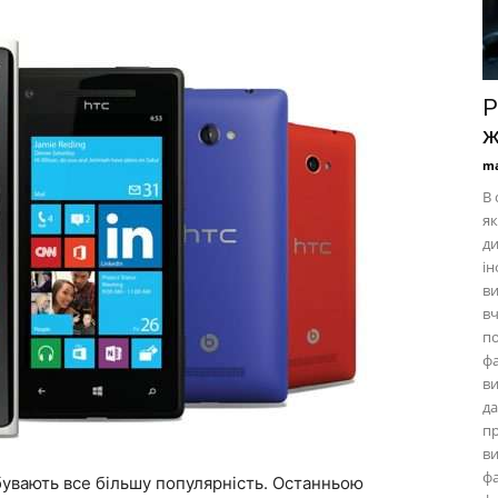
P
ж
ma
В 
як
ди
ін
ви
вч
по
фа
в
да
пр
ви
фа
увають все більшу популярність. Останньою