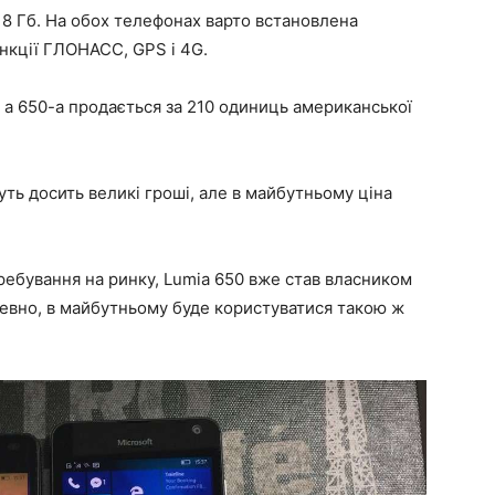
– 8 Гб. На обох телефонах варто встановлена
ункції ГЛОНАСС, GPS і 4G.
, а 650-а продається за 210 одиниць американської
уть досить великі гроші, але в майбутньому ціна
ебування на ринку, Lumia 650 вже став власником
напевно, в майбутньому буде користуватися такою ж