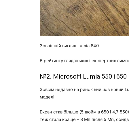
Зовнішній вигляд Lumia 640
В рейтингу глядацьких і експертних симпа
№2. Microsoft Lumia 550 і 650
Зовсім недавно на ринок вийшов новий Lu
моделі.
Екран став більше (5 дюймів 650 і 4,7 55
теж стала краще – 8 Мп після 5 Мп, обидв