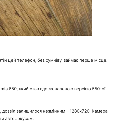
тій цей телефон, без сумніву, займає перше місце.
mia 650, який став вдосконаленою версією 550-ої
0), дозвіл залишилося незмінним – 1280х720. Камера
і з автофокусом.