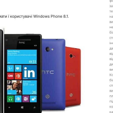
фо
за
те
ати і користувачі Windows Phone 8.1.
на
ви
не
бі
ст
ін
д
ві
ві
ди
ви
Ко
бі
сп
ви
пл
пі
ко
ка