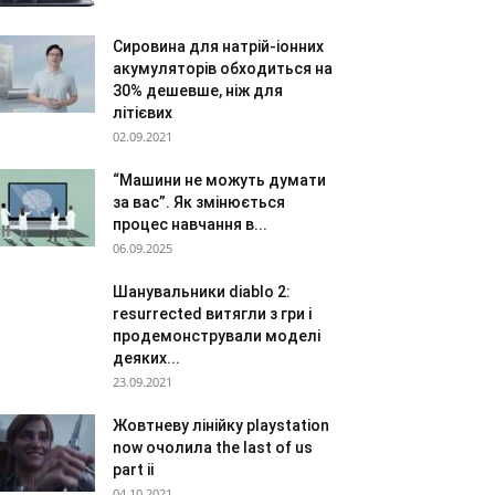
Сировина для натрій-іонних
акумуляторів обходиться на
30% дешевше, ніж для
літієвих
02.09.2021
“Машини не можуть думати
за вас”. Як змінюється
процес навчання в...
06.09.2025
Шанувальники diablo 2:
resurrected витягли з гри і
продемонстрували моделі
деяких...
23.09.2021
Жовтневу лінійку playstation
now очолила the last of us
part ii
04.10.2021