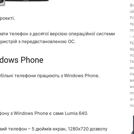
фа
ці
Po
роекті.
пр
по
ати телефон з десятої версією операційної системи
– 
 пристрій з передвстановленою ОС.
Кр
ві
по
ndows Phone
Пе
мо
Не
мобільні телефони працюють з Windows Phone.
ви
мо
п
зг
п
ону з Windows Phone є саме Lumia 640.
вий телефон – 5 дюймів екран, 1280х720 дозволу