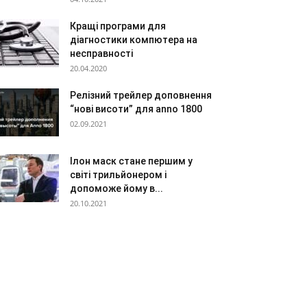
Кращі програми для
діагностики компютера на
несправності
20.04.2020
Релізний трейлер доповнення
“нові висоти” для anno 1800
02.09.2021
Ілон маск стане першим у
світі трильйонером і
допоможе йому в...
20.10.2021