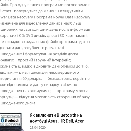
йлів. Про одну з таких програм ми поговоримо в
й статті. повернутися до меню ↑ Огляд утиліти
wer Data Recovery Програма Power Data Recovery
изначена для відновлення даних з найбільш
ширених на сьогоднішній день носіїв інформації
жорстких і CD/DVD дисків, флеш і SD-карт памяті.
ім випадково видалених файлів програма здатна
дновити дані, загублені в результаті
шкодження і форматування розділів диска.
реваги: + простий і зручний інтерфейс; +
жливість швидко відновити дані обємом до 1Гб.
доліки: — ціна ліцензії для некомерційного
користання 69 доларів; — безкоштовна версія не
же відновлювати дані у випадку з фізично
ошкоджених накопичувачів; — програму можна
орнути; — відсутня можливість створення образу
ошкодженого диска.
Як включити Bluetooth на
ноутбуці Asus, HP, Dell, Acer
21.04.2020