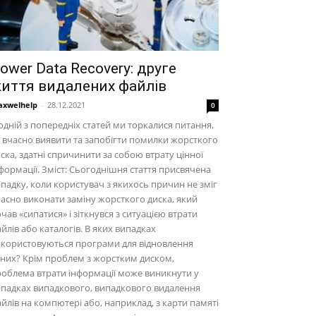
ower Data Recovery: друге
иття видалених файлів
xwelhelp
-
28.12.2021
0
одній з попередніх статей ми торкалися питання,
 вчасно виявити та запобігти помилки жорсткого
ска, здатні спричинити за собою втрату цінної
формації. Зміст: Сьогоднішня стаття присвячена
падку, коли користувач з якихось причин не зміг
асно виконати заміну жорсткого диска, який
чав «сипатися» і зіткнувся з ситуацією втрати
йлів або каталогів. В яких випадках
икористовуються програми для відновлення
них? Крім проблем з жорстким диском,
облема втрати інформації може виникнути у
падках випадкового, випадкового видалення
йлів на компютері або, наприклад, з карти памяті