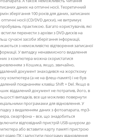
тоапарата. А також неможливість читання
писаних даних на оптичні носії. Теоретичний
рмін зберігання 100 років для даних, записаних
 оптичні носії (CD/DVD диски), не витримує
пробувань практикою. Багато користувачів, які
 встигли перенести з архіви з DVD-дисків на
льш сучасні засоби зберігання інформації,
икаються з неможливістю відтворення записаної
формації. У випадку ненавмисного видалення
аних з компютера можна скористатися
дновленням з Кошика, якщо, звичайно,
ддалений документ знаходився на жорсткому
ску компютера (а не на флеш-памяті) і не був
далений поєднанням клавіш Shift + Del. Якщо в
шик віддалений документ не потрапив, його, в
льшості випадків, все ще можливо повернути
еціальними програмами для відновлення. У
падку з видаленням даних з фотоапарата, mp3-
еєра, смартфона – все, що знадобиться
дключити відповідний пристрій USB-шнуром до
мпютера або вставити карту памяті пристрою
рт-рідер ПК і запустити програму відновлення