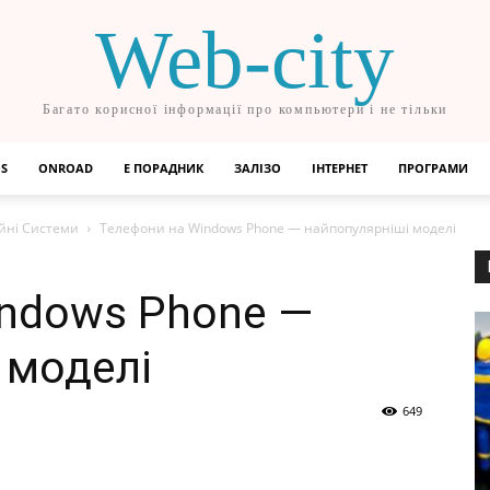
Web-city
Багато корисної інформації про компьютери і не тільки
OS
ONROAD
Е ПОРАДНИК
ЗАЛІЗО
ІНТЕРНЕТ
ПРОГРАМИ
йні Системи
Телефони на Windows Phone — найпопулярніші моделі
ndows Phone —
 моделі
649