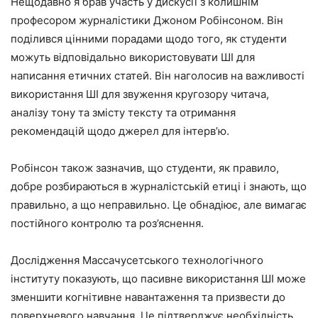
Нещодавно я брав участь у дискусії з колишнім
професором журналістики Джоном Робінсоном. Він
поділився цінними порадами щодо того, як студенти
можуть відповідально використовувати ШІ для
написання етичних статей. Він наголосив на важливості
використання ШІ для звуження кругозору читача,
аналізу тону та змісту тексту та отримання
рекомендацій щодо джерел для інтерв’ю.
Робінсон також зазначив, що студенти, як правило,
добре розбираються в журналістській етиці і знають, що
правильно, а що неправильно. Це обнадіює, але вимагає
постійного контролю та роз’яснення.
Дослідження Массачусетського технологічного
інституту показують, що пасивне використання ШІ може
зменшити когнітивне навантаження та призвести до
поверхневого навчання. Це підтверджує необхідність