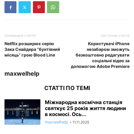
попередня стаття
наступна стаття
Netflix розширює серію
Користувачі iPhone
Зака Снайдера “бунтівний
незабаром зможуть
місяць” грою Blood Line
безкоштовно редагувати
соціальні відео за
допомогою Adobe Premiere
maxwelhelp
СТАТТІ ПО ТЕМІ
Міжнародна космічна станція
святкує 25 років життя людини
в космосі. Ось...
maxwelhelp
-
11.11.2025