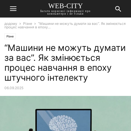
WEB-CITY
Багато корисної інформації про
компьютери і не тільки
додому
Різне
“Машини не можуть думати за вас”. Як змінюється
процес навчання в епоху...
Різне
“Машини не можуть думати
за вас”. Як змінюється
процес навчання в епоху
штучного інтелекту
06.09.2025