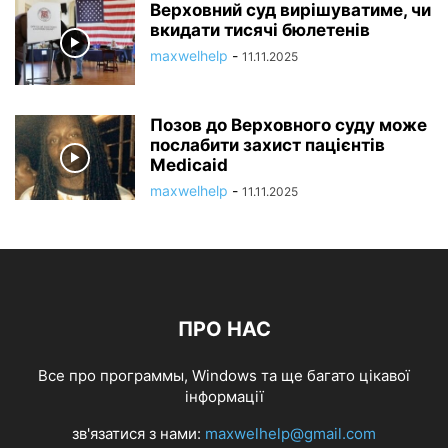
Верховний суд вирішуватиме, чи
вкидати тисячі бюлетенів
maxwelhelp
-
11.11.2025
Позов до Верховного суду може
послабити захист пацієнтів
Medicaid
maxwelhelp
-
11.11.2025
ПРО НАС
Все про программы, Windows та ще багато цікавої
інформації
зв'язатися з нами:
maxwelhelp@gmail.com