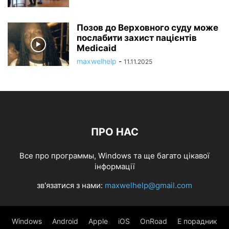
Позов до Верховного суду може
послабити захист пацієнтів
Medicaid
maxwelhelp
-
11.11.2025
ПРО НАС
Все про программы, Windows та ще багато цікавої
інформації
зв'язатися з нами:
maxwelhelp@gmail.com
Windows
Android
Apple
iOS
OnRoad
Е порадник