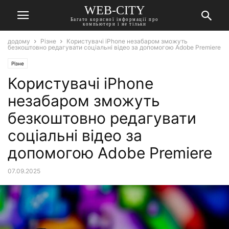
WEB-CITY
Багато корисної інформації про
компьютери і не тільки
додому
Різне
Користувачі iPhone незабаром зможуть
безкоштовно редагувати соціальні відео за допомогою Adobe Premiere
Різне
Користувачі iPhone
незабаром зможуть
безкоштовно редагувати
соціальні відео за
допомогою Adobe Premiere
07.09.2025