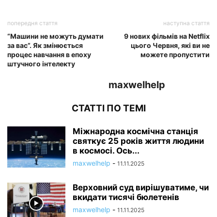
попередня стаття
наступна стаття
“Машини не можуть думати
9 нових фільмів на Netflix
за вас”. Як змінюється
цього Червня, які ви не
процес навчання в епоху
можете пропустити
штучного інтелекту
maxwelhelp
СТАТТІ ПО ТЕМІ
Міжнародна космічна станція
святкує 25 років життя людини
в космосі. Ось...
maxwelhelp
-
11.11.2025
Верховний суд вирішуватиме, чи
вкидати тисячі бюлетенів
maxwelhelp
-
11.11.2025