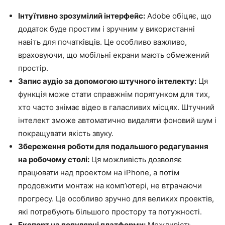
Інтуїтивно зрозумілий інтерфейс:
Adobe обіцяє, що
додаток буде простим і зручним у використанні
навіть для початківців. Це особливо важливо,
враховуючи, що мобільні екрани мають обмежений
простір.
Запис аудіо за допомогою штучного інтелекту:
Ця
функція може стати справжнім порятунком для тих,
хто часто знімає відео в галасливих місцях. Штучний
інтелект зможе автоматично видаляти фоновий шум і
покращувати якість звуку.
Збереження роботи для подальшого редагування
на робочому столі:
Ця можливість дозволяє
працювати над проектом на iPhone, а потім
продовжити монтаж на комп’ютері, не втрачаючи
прогресу. Це особливо зручно для великих проектів,
які потребують більшого простору та потужності.
Експорт на популярні платформи:
Можливість