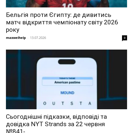
Бельгія проти Єгипту: де дивитись
матч відкриття чемпіонату світу 2026
року
maxwelhelp
-
13.07.2026
0
Сьогоднішні підказки, відповіді та
довідка NYT Strands за 22 червня
№841-...