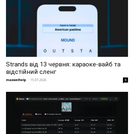
Strands від 13 червня: караоке-вайб та
відстійний сленг
maxwelhelp
-
15.07.2026
0