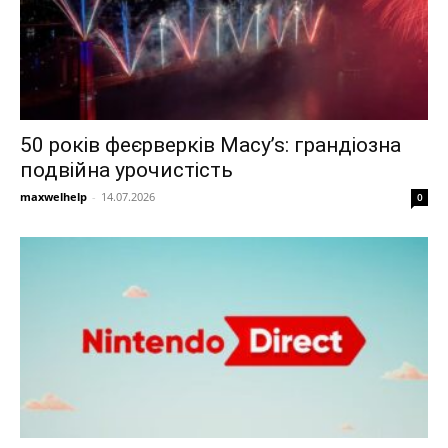
50 років феєрверків Macy’s: грандіозна
подвійна урочистість
maxwelhelp
-
14.07.2026
0