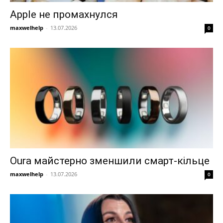
Apple не промахнулся
maxwelhelp
-
13.07.2026
0
Oura майстерно зменшили смарт-кільце
maxwelhelp
-
13.07.2026
0