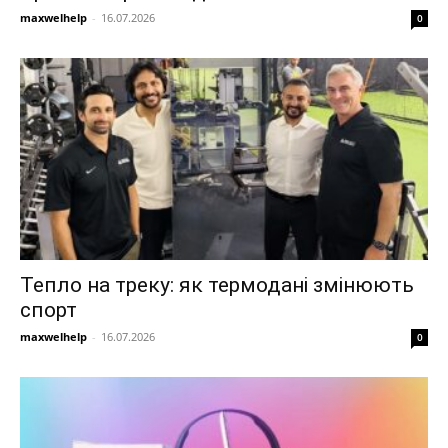
maxwelhelp
-
16.07.2026
0
Тепло на треку: як термодані змінюють
спорт
maxwelhelp
-
16.07.2026
0