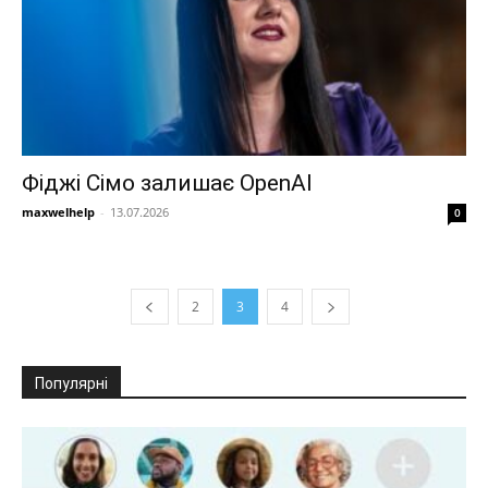
Фіджі Сімо залишає OpenAI
maxwelhelp
-
13.07.2026
0
2
3
4
Популярні