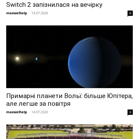
Switch 2 запізнилася на вечірку
maxwelhelp
-
14.07.2026
0
Примарні планети Вольї: більше Юпітера,
але легше за повітря
maxwelhelp
-
14.07.2026
0