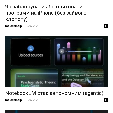
Як заблокувати або приховати
програми на iPhone (без зайвого
клопоту)
maxwelhelp
-
16.07.2026
0
NotebookLM стає автономним (agentic)
maxwelhelp
-
15.07.2026
0