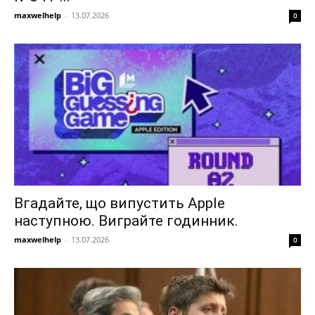
maxwelhelp
-
13.07.2026
0
Вгадайте, що випустить Apple
наступною. Виграйте годинник.
maxwelhelp
-
13.07.2026
0