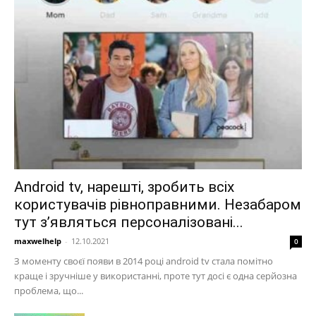
Android tv, нарешті, зробить всіх
користувачів рівноправними. Незабаром
тут з’являться персоналізовані...
maxwelhelp
-
12.10.2021
0
З моменту своєї появи в 2014 році android tv стала помітно
краще і зручніше у використанні, проте тут досі є одна серйозна
проблема, що...