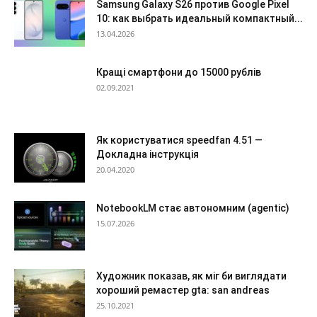
Samsung Galaxy S26 против Google Pixel
10: как выбрать идеальный компактный...
13.04.2026
Кращі смартфони до 15000 рублів
02.09.2021
Як користуватися speedfan 4.51 —
Докладна інструкція
20.04.2020
NotebookLM стає автономним (agentic)
15.07.2026
Художник показав, як міг би виглядати
хороший ремастер gta: san andreas
25.10.2021