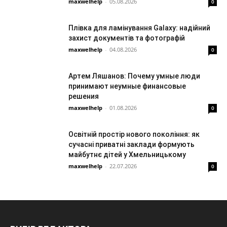
maxwelhelp
-
05.08.2026
0
Плівка для ламінування Galaxy: надійний
захист документів та фотографій
maxwelhelp
-
04.08.2026
0
Артем Ляшанов: Почему умные люди
принимают неумные финансовые
решения
maxwelhelp
-
01.08.2026
0
Освітній простір нового покоління: як
сучасні приватні заклади формують
майбутнє дітей у Хмельницькому
maxwelhelp
-
22.07.2026
0