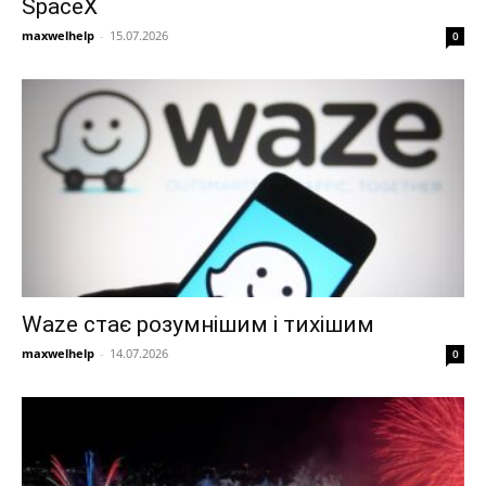
SpaceX
maxwelhelp
-
15.07.2026
0
Waze стає розумнішим і тихішим
maxwelhelp
-
14.07.2026
0